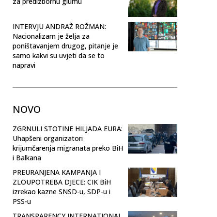
za predizbornu glumu
INTERVJU ANDRAŽ ROŽMAN:
Nacionalizam je želja za
poništavanjem drugog, pitanje je
samo kakvi su uvjeti da se to
napravi
NOVO
ZGRNULI STOTINE HILJADA EURA:
Uhapšeni organizatori
krijumčarenja migranata preko BiH
i Balkana
PREURANJENA KAMPANJA I
ZLOUPOTREBA DJECE: CIK BiH
izrekao kazne SNSD-u, SDP-u i
PSS-u
TRANSPARENCY INTERNATIONAL