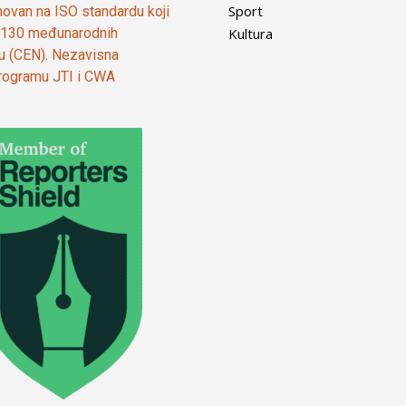
Sport
ovan na ISO standardu koji
Kultura
od 130 međunarodnih
ju (CEN). Nezavisna
 programu JTI i CWA