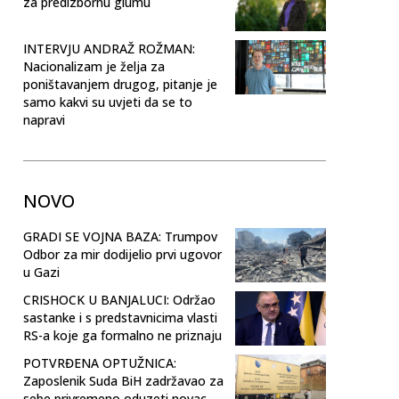
za predizbornu glumu
INTERVJU ANDRAŽ ROŽMAN:
Nacionalizam je želja za
poništavanjem drugog, pitanje je
samo kakvi su uvjeti da se to
napravi
NOVO
GRADI SE VOJNA BAZA: Trumpov
Odbor za mir dodijelio prvi ugovor
u Gazi
CRISHOCK U BANJALUCI: Održao
sastanke i s predstavnicima vlasti
RS-a koje ga formalno ne priznaju
POTVRĐENA OPTUŽNICA:
Zaposlenik Suda BiH zadržavao za
sebe privremeno oduzeti novac