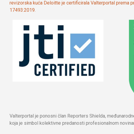
revizorska kuća Deloitte je certificirala Valterportal prema
17493:2019.
Valterportal je ponosni član Reporters Shielda, međunarod
koja je simbol kolektivne predanosti profesionalnom novinar