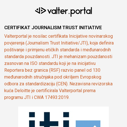
CERTIFIKAT JOURNALISM TRUST INITIATIVE
Valterportal je nosilac certifikata Inicijative novinarskog
povjerenja (Journalism Trust Initiative/JTI), koja definira
poštivanje i primjenu etičkih standarda i međunarodnih
standarda pouzdanosti. JTI je mehanizam pouzdanosti
zasnovan na ISO standardu koji je na inicijativu
Reportera bez granica (RSF) razvio panel od 130
međunarodnih stručnjaka pod okriljem Evropskog
odbora za standardizaciju (CEN). Nezavisna revizorska
kuća Deloitte je certificirala Valterportal prema
programu JTI i CWA 17493:2019.