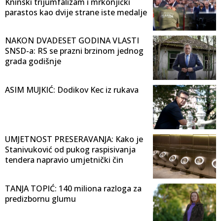
Kninski trijumfalizam i mrkonjićki
parastos kao dvije strane iste medalje
NAKON DVADESET GODINA VLASTI
SNSD-a: RS se prazni brzinom jednog
grada godišnje
ASIM MUJKIĆ: Dodikov Kec iz rukava
UMJETNOST PRESERAVANJA: Kako je
Stanivuković od pukog raspisivanja
tendera napravio umjetnički čin
TANJA TOPIĆ: 140 miliona razloga za
predizbornu glumu