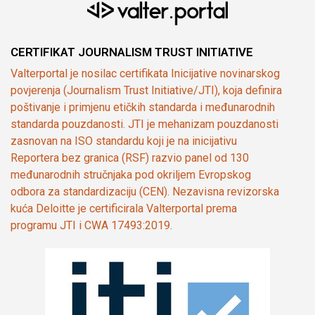
CERTIFIKAT JOURNALISM TRUST INITIATIVE
Valterportal je nosilac certifikata Inicijative novinarskog
povjerenja (Journalism Trust Initiative/JTI), koja definira
poštivanje i primjenu etičkih standarda i međunarodnih
standarda pouzdanosti. JTI je mehanizam pouzdanosti
zasnovan na ISO standardu koji je na inicijativu
Reportera bez granica (RSF) razvio panel od 130
međunarodnih stručnjaka pod okriljem Evropskog
odbora za standardizaciju (CEN). Nezavisna revizorska
kuća Deloitte je certificirala Valterportal prema
programu JTI i CWA 17493:2019.