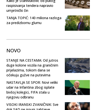
Kako je Stanivuković od pukog
raspisivanja tendera napravio
umjetnički čin
TANJA TOPIĆ: 140 miliona razloga
za predizbornu glumu
NOVO
STANJE NA CESTAMA: Od jutros
duge kolone vozila na graničnim
prijelazima, tokom dana se
očekuju gužve na putevima
NASTAVLJA SE SPOR: Novi veliki
udar na Infantina zbog isplate
bivšoj kolegici, FIFA stala u
njegovu odbranu
VISOKI IRANSKI ZVANIČNIK: Sve
dok SAD ne ispuni zahtjeve,