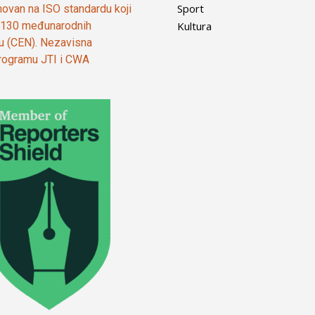
Sport
ovan na ISO standardu koji
Kultura
od 130 međunarodnih
ju (CEN). Nezavisna
 programu JTI i CWA