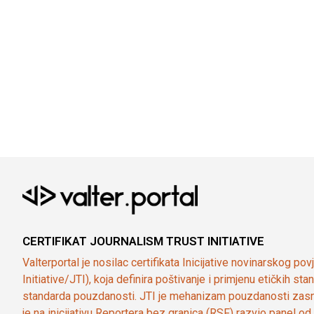
CERTIFIKAT JOURNALISM TRUST INITIATIVE
Valterportal je nosilac certifikata Inicijative novinarskog po
Initiative/JTI), koja definira poštivanje i primjenu etičkih s
standarda pouzdanosti. JTI je mehanizam pouzdanosti zasn
je na inicijativu Reportera bez granica (RSF) razvio panel 