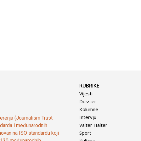
RUBRIKE
Vijesti
Dossier
Kolumne
Intervju
vjerenja (Journalism Trust
Valter Halter
tandarda i međunarodnih
Sport
ovan na ISO standardu koji
Kultura
od 130 međunarodnih