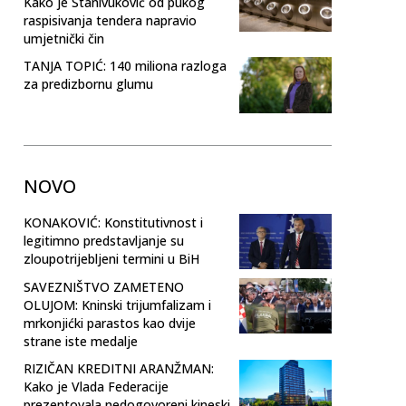
Kako je Stanivuković od pukog
raspisivanja tendera napravio
umjetnički čin
TANJA TOPIĆ: 140 miliona razloga
za predizbornu glumu
NOVO
KONAKOVIĆ: Konstitutivnost i
legitimno predstavljanje su
zloupotrijebljeni termini u BiH
SAVEZNIŠTVO ZAMETENO
OLUJOM: Kninski trijumfalizam i
mrkonjićki parastos kao dvije
strane iste medalje
RIZIČAN KREDITNI ARANŽMAN:
Kako je Vlada Federacije
prezentovala nedogovoreni kineski