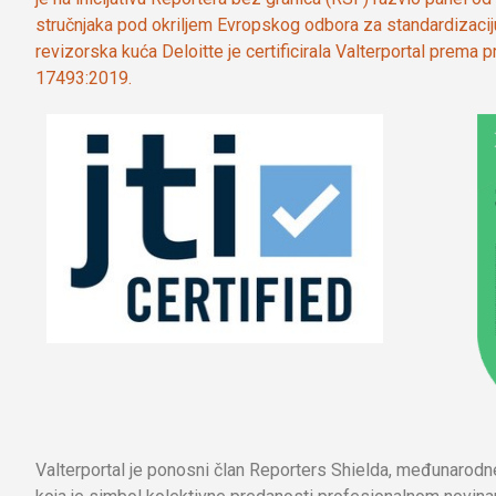
stručnjaka pod okriljem Evropskog odbora za standardizaci
revizorska kuća Deloitte je certificirala Valterportal prema
17493:2019.
Valterportal je ponosni član Reporters Shielda, međunarod