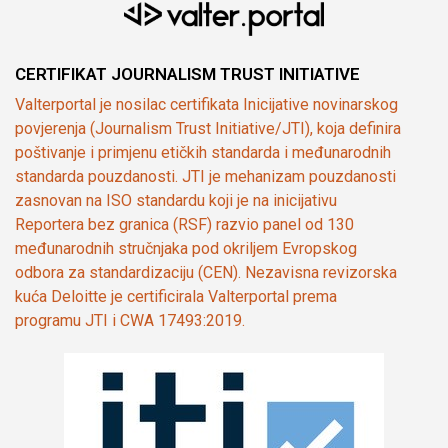
CERTIFIKAT JOURNALISM TRUST INITIATIVE
Valterportal je nosilac certifikata Inicijative novinarskog
povjerenja (Journalism Trust Initiative/JTI), koja definira
poštivanje i primjenu etičkih standarda i međunarodnih
standarda pouzdanosti. JTI je mehanizam pouzdanosti
zasnovan na ISO standardu koji je na inicijativu
Reportera bez granica (RSF) razvio panel od 130
međunarodnih stručnjaka pod okriljem Evropskog
odbora za standardizaciju (CEN). Nezavisna revizorska
kuća Deloitte je certificirala Valterportal prema
programu JTI i CWA 17493:2019.