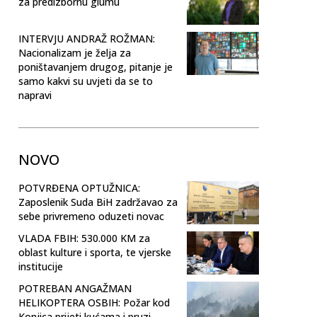
za predizbornu glumu
INTERVJU ANDRAŽ ROŽMAN:
Nacionalizam je želja za
poništavanjem drugog, pitanje je
samo kakvi su uvjeti da se to
napravi
NOVO
POTVRĐENA OPTUŽNICA:
Zaposlenik Suda BiH zadržavao za
sebe privremeno oduzeti novac
VLADA FBIH: 530.000 KM za
oblast kulture i sporta, te vjerske
institucije
POTREBAN ANGAŽMAN
HELIKOPTERA OSBIH: Požar kod
Konjica prijeti kućama i pruzi