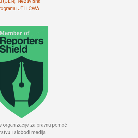
ju (CEN). Nezavisna
 programu JTI i CWA
ne organizacije za pravnu pomoć
stvu i slobodi medija.