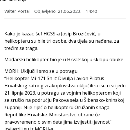
Valter Portal
Objavljeno:
21.06.2023.
14:40
Kako je kazao šef HGSS-a Josip Brozičević, u
helikopteru su bile tri osobe, dva tijela su nađena, za
trećim se traga.
Mađarski helikopter bio je u Hrvatskoj u sklopu obuke.
MORH: Uključili smo se u potragu
“Helikopter Mi-171 Sh iz Divulja i avion Pilatus
Hrvatskog ratnog zrakoplovstva uključili su se u srijedu
21. lipnja 2023. u potragu za vojnim helikopterom koji
se srušio na području Pakova sela u Šibensko-kninskoj
županiji. Nije riječ o helikopteru Oružanih snaga
Republike Hrvatske. Ministarstvo obrane će
pravovremeno o svim detaljima izvijestiti javnost”,
izvijestili su iz MORH-a.