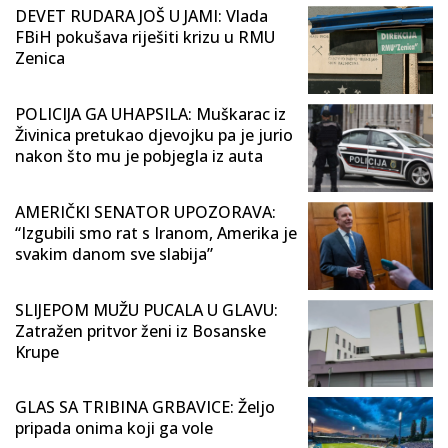
DEVET RUDARA JOŠ U JAMI: Vlada
FBiH pokušava riješiti krizu u RMU
Zenica
POLICIJA GA UHAPSILA: Muškarac iz
Živinica pretukao djevojku pa je jurio
nakon što mu je pobjegla iz auta
AMERIČKI SENATOR UPOZORAVA:
“Izgubili smo rat s Iranom, Amerika je
svakim danom sve slabija”
SLIJEPOM MUŽU PUCALA U GLAVU:
Zatražen pritvor ženi iz Bosanske
Krupe
GLAS SA TRIBINA GRBAVICE: Željo
pripada onima koji ga vole