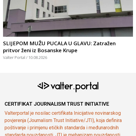
SLIJEPOM MUŽU PUCALA U GLAVU: Zatražen
pritvor ženi iz Bosanske Krupe
Valter Portal
10.08.2026
CERTIFIKAT JOURNALISM TRUST INITIATIVE
Valterportal je nosilac certifikata Inicijative novinarskog
povjerenja (Journalism Trust Initiative/JTI), koja definira
poštivanje i primjenu etičkih standarda i međunarodnih
standarda pouzdanosti. JTI je mehanizam pouzdanosti