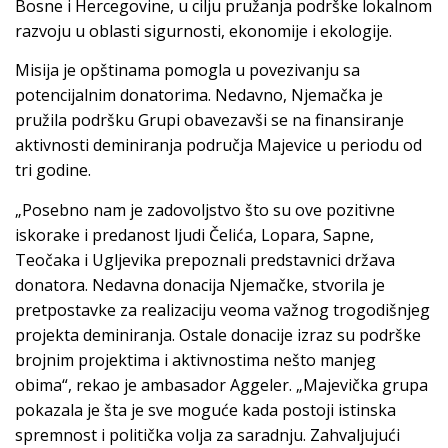
Bosne i Hercegovine, u cilju pružanja podrške lokalnom
razvoju u oblasti sigurnosti, ekonomije i ekologije.
Misija je opštinama pomogla u povezivanju sa
potencijalnim donatorima. Nedavno, Njemačka je
pružila podršku Grupi obavezavši se na finansiranje
aktivnosti deminiranja područja Majevice u periodu od
tri godine.
„Posebno nam je zadovoljstvo što su ove pozitivne
iskorake i predanost ljudi Čelića, Lopara, Sapne,
Teočaka i Ugljevika prepoznali predstavnici država
donatora. Nedavna donacija Njemačke, stvorila je
pretpostavke za realizaciju veoma važnog trogodišnjeg
projekta deminiranja. Ostale donacije izraz su podrške
brojnim projektima i aktivnostima nešto manjeg
obima“, rekao je ambasador Aggeler. „Majevička grupa
pokazala je šta je sve moguće kada postoji istinska
spremnost i politička volja za saradnju. Zahvaljujući