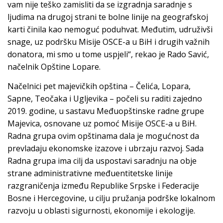
vam nije teško zamisliti da se izgradnja saradnje s
ljudima na drugoj strani te bolne linije na geografskoj
karti činila kao nemoguć poduhvat. Međutim, udruživši
snage, uz podršku Misije OSCE-a u BiH i drugih važnih
donatora, mi smo u tome uspjeli“, rekao je Rado Savić,
načelnik Opštine Lopare.
Načelnici pet majevičkih opština – Čelića, Lopara,
Sapne, Teočaka i Ugljevika – počeli su raditi zajedno
2019. godine, u sastavu Međuopštinske radne grupe
Majevica, osnovane uz pomoć Misije OSCE-a u BiH.
Radna grupa ovim opštinama dala je mogućnost da
prevladaju ekonomske izazove i ubrzaju razvoj. Sada
Radna grupa ima cilj da uspostavi saradnju na obje
strane administrativne međuentitetske linije
razgraničenja između Republike Srpske i Federacije
Bosne i Hercegovine, u cilju pružanja podrške lokalnom
razvoju u oblasti sigurnosti, ekonomije i ekologije.