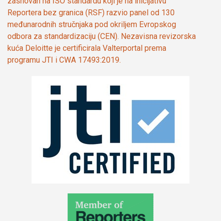
zasnovan na ISO standardu koji je na inicijativu
Reportera bez granica (RSF) razvio panel od 130
međunarodnih stručnjaka pod okriljem Evropskog
odbora za standardizaciju (CEN). Nezavisna revizorska
kuća Deloitte je certificirala Valterportal prema
programu JTI i CWA 17493:2019.