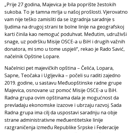
„Prije 27 godina, Majevica je bila poprište žestokih
sukoba. To je tamna mrlja u našoj prošlosti. Vjerovatno
vam nije teško zamisliti da se izgradnja saradnje s
ljudima na drugoj strani te bolne linije na geografskoj
karti činila kao nemoguć poduhvat. Međutim, udruživši
snage, uz podršku Misije OSCE-a u BiH i drugih važnih
donatora, mi smo u tome uspjeli“, rekao je Rado Savić,
načelnik Opštine Lopare.
Načelnici pet majevičkih opština – Čelića, Lopara,
Sapne, Teočaka i Ugljevika – počeli su raditi zajedno
2019. godine, u sastavu Međuopštinske radne grupe
Majevica, osnovane uz pomoć Misije OSCE-a u BiH.
Radna grupa ovim opštinama dala je mogućnost da
prevladaju ekonomske izazove i ubrzaju razvoj. Sada
Radna grupa ima cilj da uspostavi saradnju na obje
strane administrativne međuentitetske linije
razgraničenja između Republike Srpske i Federacije