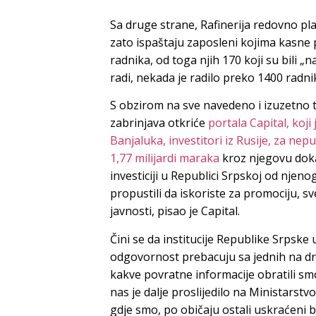
Sa druge strane, Rafinerija redovno pla
zato ispaštaju zaposleni kojima kasne pla
radnika, od toga njih 170 koji su bili „
radi, nekada je radilo preko 1400 radni
S obzirom na sve navedeno i izuzetno te
zabrinjava otkriće
portala Capital, koji
Banjaluka, investitori iz Rusije, za ne
1,77 milijardi maraka
kroz njegovu dokapi
investiciji u Republici Srpskoj od njenog p
propustili da iskoriste za promociju, sv
javnosti, pisao je Capital.
Čini se da institucije Republike Srpske
odgovornost prebacuju sa jednih na dr
kakve povratne informacije obratili smo
nas je dalje proslijedilo na Ministarstvo
gdje smo, po običaju ostali uskraćeni 