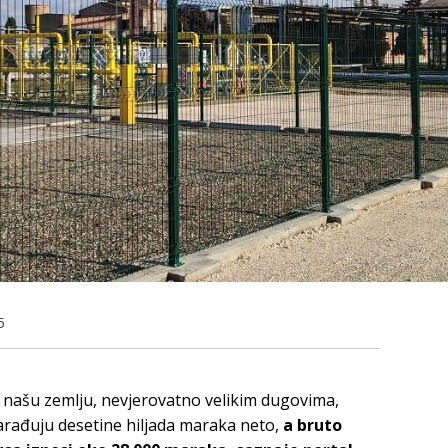
5
a našu zemlju, nevjerovatno velikim dugovima,
zarađuju desetine hiljada maraka neto,
a bruto