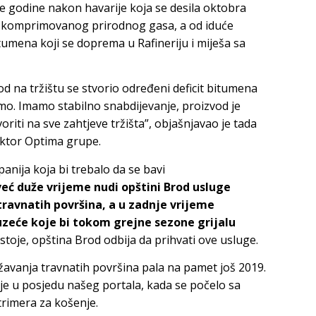
e godine nakon havarije koja se desila oktobra
u komprimovanog prirodnog gasa, a od iduće
umena koji se doprema u Rafineriju i miješa sa
d na tržištu se stvorio određeni deficit bitumena
mo. Imamo stabilno snabdijevanje, proizvod je
iti na sve zahtjeve tržišta”, objašnjavao je tada
ektor Optima grupe.
anija koja bi trebalo da se bavi
već duže vrijeme nudi opštini Brod usluge
ravnatih površina, a u zadnje vrijeme
zeće koje bi tokom grejne sezone grijalu
toje, opština Brod odbija da prihvati ove usluge.
žavanja travnatih površina pala na pamet još 2019.
je u posjedu našeg portala, kada se počelo sa
trimera za košenje.