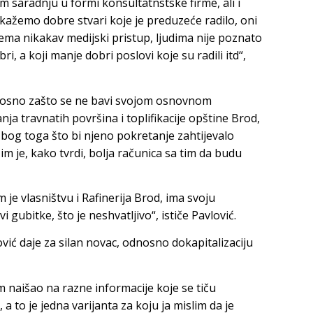
 saradnju u formi konsultatnstske firme, ali i
kažemo dobre stvari koje je preduzeće radilo, oni
 nema nikakav medijski pristup, ljudima nije poznato
i, a koji manje dobri poslovi koje su radili itd“,
odnosno zašto se ne bavi svojom osnovnom
ja travnatih površina i toplifikacije opštine Brod,
zbog toga što bi njeno pokretanje zahtijevalo
im je, kako tvrdi, bolja računica sa tim da budu
 je vlasništvu i Rafinerija Brod, ima svoju
i gubitke, što je neshvatljivo“, ističe Pavlović.
ović daje za silan novac, odnosno dokapitalizaciju
 naišao na razne informacije koje se tiču
 to je jedna varijanta za koju ja mislim da je