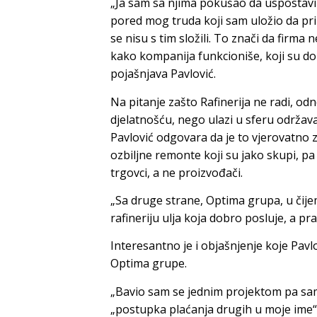
„Ja sam sa njima pokušao da uspostavim
pored mog truda koji sam uložio da pri
se nisu s tim složili. To znači da firma
kako kompanija funkcioniše, koji su dobr
pojašnjava Pavlović.
Na pitanje zašto Rafinerija ne radi, 
djelatnošću, nego ulazi u sferu održavan
Pavlović odgovara da je to vjerovatno 
ozbiljne remonte koji su jako skupi, pa 
trgovci, a ne proizvođači.
„Sa druge strane, Optima grupa, u čijem
rafineriju ulja koja dobro posluje, a prav
Interesantno je i objašnjenje koje Pavl
Optima grupe.
„Bavio sam se jednim projektom pa sam
„postupka plaćanja drugih u moje ime“, a