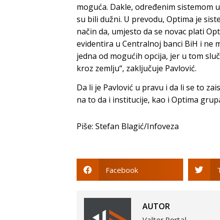
moguća. Dakle, određenim sistemom ug
su bili dužni. U prevodu, Optima je sis
način da, umjesto da se novac plati Opti
evidentira u Centralnoj banci BiH i ne 
jedna od mogućih opcija, jer u tom sl
kroz zemlju“, zaključuje Pavlović.
Da li je Pavlović u pravu i da li se to
na to da i institucije, kao i Optima grup
Piše: Stefan Blagić/Infoveza
Facebook
AUTOR
Valter Portal