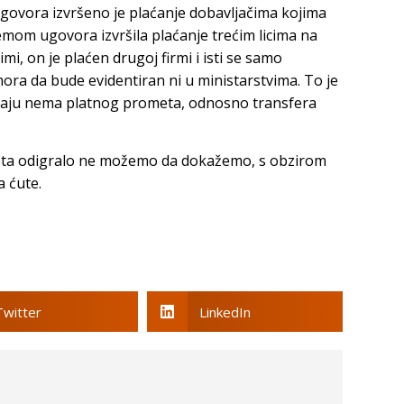
ovora izvršeno je plaćanje dobavljačima kojima
temom ugovora izvršila plaćanje trećim licima na
mi, on je plaćen drugoj firmi i isti se samo
mora da bude evidentiran ni u ministarstvima. To je
učaju nema platnog prometa, odnosno transfera
 zaista odigralo ne možemo da dokažemo, s obzirom
a ćute.
Twitter
LinkedIn