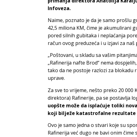
primanja direktora Anatolija Karalj
Infoveza.
Naime, poznato je da je samo prošlu go
42,5 miliona KM, čime je akumulirani g
pored silnih gubitaka i neplaćanja por
račun ovog preduzeća i u izjavi za naš 
„Poštovani, u skladu sa vašim pitanji
„Rafinerija nafte Brod“ nema dospjelih
tako da ne postoje razlozi za blokadu 
uprave.
Za sve to vrijeme, nešto preko 20 000 
direktora) Rafinerije, pa se postavlja l
uopšte može da isplaćuje toliki no
koji bilježe katastrofalne rezultate
Ovo je samo jedna o stvari koje su spor
Rafinerija već dugo ne bavi onim čime s