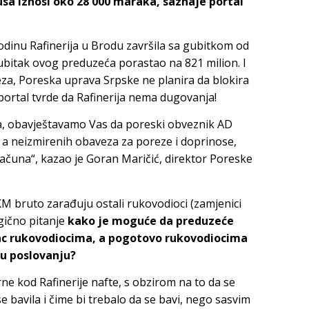
usa iznosi oko 28 000 maraka, saznaje portal
dinu Rafinerija u Brodu završila sa gubitkom od
ubitak ovog preduzeća porastao na 821 milion. I
eza, Poreska uprava Srpske ne planira da blokira
portal tvrde da Rafinerija nema dugovanja!
ma, obavještavamo Vas da poreski obveznik AD
, a neizmirenih obaveza za poreze i doprinose,
računa“, kazao je Goran Maričić, direktor Poreske
KM bruto zarađuju ostali rukovodioci (zamjenici
ogično pitanje
kako je moguće da preduzeće
vac rukovodiocima, a pogotovo rukovodiocima
 u poslovanju?
ne kod Rafinerije nafte, s obzirom na to da se
e bavila i čime bi trebalo da se bavi, nego sasvim