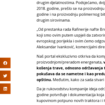
drugim djelatnostima. Podsjećamo, dvij
2018. godine, prešlo se na proizvodnj
godine i na proizvodnju polimernog bit
drugim sirovinama.
„Od prestanka rada Rafinerije nafte Bro
koji smo ovim putem uspjeli da zatvori
evropskog porijekla i ovim ćemo odgovor
Aleksandar Ivanković, komercijalni dir
Naš portal ekskluzivno otkriva da komp
proizvodnjom/preradom energenata,
košenja trave, odnosno održavanja t
pokušava da se nametne i kao predu
opštinu.
Međutim, kako za sada stvari s
Da je rukovodstvu kompanije ideja odr
godine potvrđuje i dokumentacija koja 
kupovinom potpuno novih traktora i i 