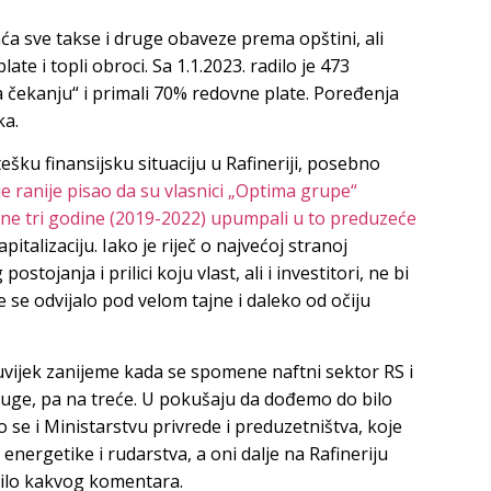
ća sve takse i druge obaveze prema opštini, ali
te i topli obroci. Sa 1.1.2023. radilo je 473
na čekanju“ i primali 70% redovne plate. Poređenja
ka.
šku finansijsku situaciju u Rafineriji, posebno
 je ranije pisao da su vlasnici „Optima grupe“
pune tri godine (2019-2022) upumpali u to preduzeće
talizaciju. Iako je riječ o najvećoj stranoj
ostojanja i prilici koju vlast, ali i investitori, ne bi
e se odvijalo pod velom tajne i daleko od očiju
 uvijek zanijeme kada se spomene naftni sektor RS i
uge, pa na treće. U pokušaju da dođemo do bilo
 se i Ministarstvu privrede i preduzetništva, koje
 energetike i rudarstva, a oni dalje na Rafineriju
bilo kakvog komentara.