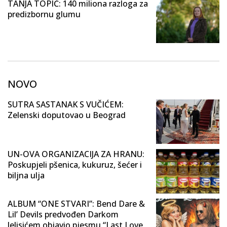
TANJA TOPIĆ: 140 miliona razloga za
predizbornu glumu
NOVO
SUTRA SASTANAK S VUČIĆEM:
Zelenski doputovao u Beograd
UN-OVA ORGANIZACIJA ZA HRANU:
Poskupjeli pšenica, kukuruz, šećer i
biljna ulja
ALBUM “ONE STVARI”: Bend Dare &
Lil’ Devils predvođen Darkom
Jelisićem objavio pjesmu “Last Love