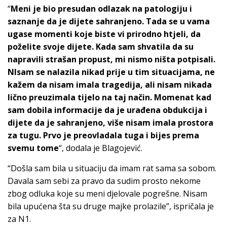
“
Meni je bio presudan odlazak na patologiju i
saznanje da je dijete sahranjeno. Tada se u vama
ugase momenti koje biste vi prirodno htjeli, da
poželite svoje dijete. Kada sam shvatila da su
napravili strašan propust, mi nismo ništa potpisali.
NIsam se nalazila nikad prije u tim situacijama, ne
kažem da nisam imala tragedija, ali nisam nikada
lično preuzimala tijelo na taj način. Momenat kad
sam dobila informacije da je urađena obdukcija i
dijete da je sahranjeno, više nisam imala prostora
za tugu. Prvo je preovladala tuga i bijes prema
svemu tome
“, dodala je Blagojević.
“Došla sam bila u situaciju da imam rat sama sa sobom.
Davala sam sebi za pravo da sudim prosto nekome
zbog odluka koje su meni djelovale pogrešne. Nisam
bila upućena šta su druge majke prolazile”, ispričala je
za N1.