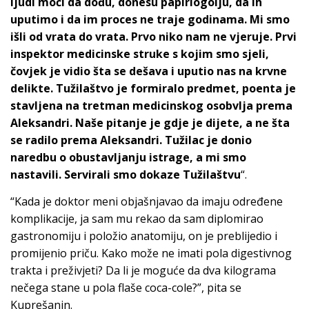
ljudi moći da dođu, donesu papirlogoiju, da ih
uputimo i da im proces ne traje godinama. Mi smo
išli od vrata do vrata. Prvo niko nam ne vjeruje. Prvi
inspektor medicinske struke s kojim smo sjeli,
čovjek je vidio šta se dešava i uputio nas na krvne
delikte. Tužilaštvo je formiralo predmet, poenta je
stavljena na tretman medicinskog osobvlja prema
Aleksandri. Naše pitanje je gdje je dijete, a ne šta
se radilo prema Aleksandri. Tužilac je donio
naredbu o obustavljanju istrage, a mi smo
nastavili. Servirali smo dokaze Tužilaštvu
“.
“Kada je doktor meni objašnjavao da imaju određene
komplikacije, ja sam mu rekao da sam diplomirao
gastronomiju i položio anatomiju, on je preblijedio i
promijenio priču. Kako može ne imati pola digestivnog
trakta i preživjeti? Da li je moguće da dva kilograma
nečega stane u pola flaše coca-cole?”, pita se
Kuprešanin.