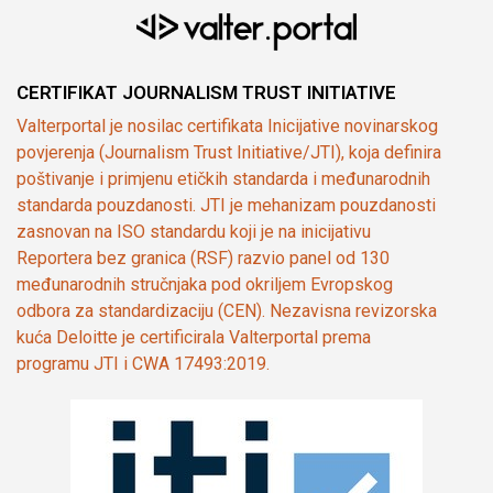
CERTIFIKAT JOURNALISM TRUST INITIATIVE
Valterportal je nosilac certifikata Inicijative novinarskog
povjerenja (Journalism Trust Initiative/JTI), koja definira
poštivanje i primjenu etičkih standarda i međunarodnih
standarda pouzdanosti. JTI je mehanizam pouzdanosti
zasnovan na ISO standardu koji je na inicijativu
Reportera bez granica (RSF) razvio panel od 130
međunarodnih stručnjaka pod okriljem Evropskog
odbora za standardizaciju (CEN). Nezavisna revizorska
kuća Deloitte je certificirala Valterportal prema
programu JTI i CWA 17493:2019.