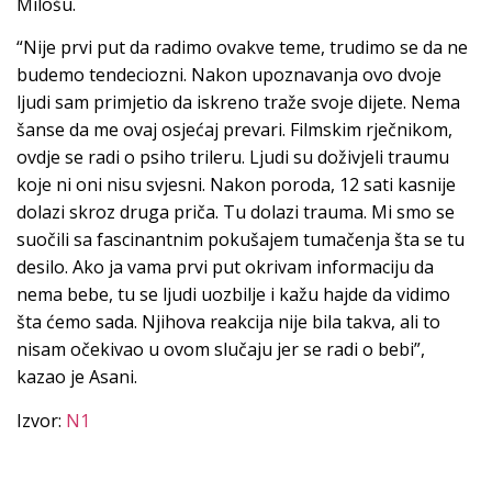
Milošu.
“Nije prvi put da radimo ovakve teme, trudimo se da ne
budemo tendeciozni. Nakon upoznavanja ovo dvoje
ljudi sam primjetio da iskreno traže svoje dijete. Nema
šanse da me ovaj osjećaj prevari. Filmskim rječnikom,
ovdje se radi o psiho trileru. Ljudi su doživjeli traumu
koje ni oni nisu svjesni. Nakon poroda, 12 sati kasnije
dolazi skroz druga priča. Tu dolazi trauma. Mi smo se
suočili sa fascinantnim pokušajem tumačenja šta se tu
desilo. Ako ja vama prvi put okrivam informaciju da
nema bebe, tu se ljudi uozbilje i kažu hajde da vidimo
šta ćemo sada. Njihova reakcija nije bila takva, ali to
nisam očekivao u ovom slučaju jer se radi o bebi”,
kazao je Asani.
Izvor:
N1