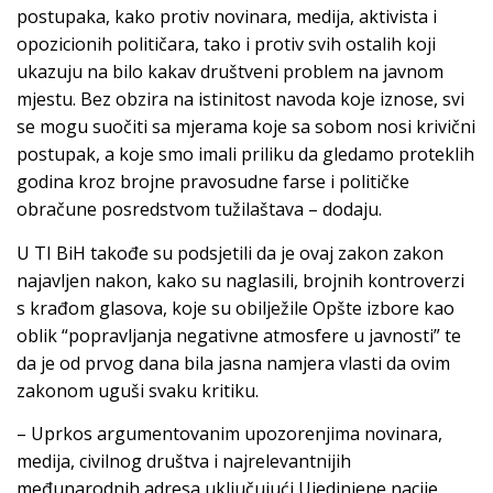
postupaka, kako protiv novinara, medija, aktivista i
opozicionih političara, tako i protiv svih ostalih koji
ukazuju na bilo kakav društveni problem na javnom
mjestu. Bez obzira na istinitost navoda koje iznose, svi
se mogu suočiti sa mjerama koje sa sobom nosi krivični
postupak, a koje smo imali priliku da gledamo proteklih
godina kroz brojne pravosudne farse i političke
obračune posredstvom tužilaštava – dodaju.
U TI BiH takođe su podsjetili da je ovaj zakon zakon
najavljen nakon, kako su naglasili, brojnih kontroverzi
s krađom glasova, koje su obilježile Opšte izbore kao
oblik “popravljanja negativne atmosfere u javnosti” te
da je od prvog dana bila jasna namjera vlasti da ovim
zakonom uguši svaku kritiku.
– Uprkos argumentovanim upozorenjima novinara,
medija, civilnog društva i najrelevantnijih
međunarodnih adresa uključujući Ujedinjene nacije,