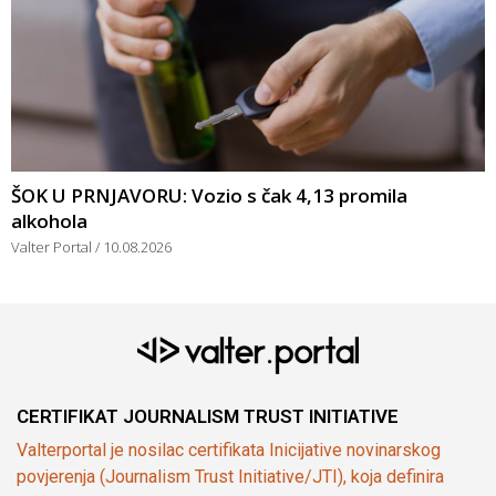
ŠOK U PRNJAVORU: Vozio s čak 4,13 promila
alkohola
Valter Portal
10.08.2026
CERTIFIKAT JOURNALISM TRUST INITIATIVE
Valterportal je nosilac certifikata Inicijative novinarskog
povjerenja (Journalism Trust Initiative/JTI), koja definira