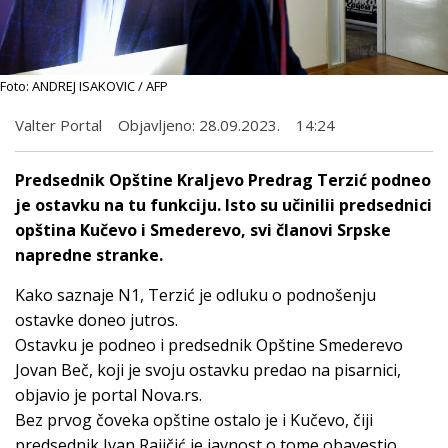
Foto: ANDREJ ISAKOVIC / AFP
Valter Portal
Objavljeno:
28.09.2023.
14:24
Predsednik Opštine Kraljevo Predrag Terzić podneo
je ostavku na tu funkciju. Isto su učinilii predsednici
opština Kučevo i Smederevo, svi članovi Srpske
napredne stranke.
Kako saznaje N1, Terzić je odluku o podnošenju
ostavke doneo jutros.
Ostavku je podneo i predsednik Opštine Smederevo
Jovan Beč, koji je svoju ostavku predao na pisarnici,
objavio je portal Nova.rs.
Bez prvog čoveka opštine ostalo je i Kučevo, čiji
predsednik Ivan Rajičić je javnost o tome obavestio