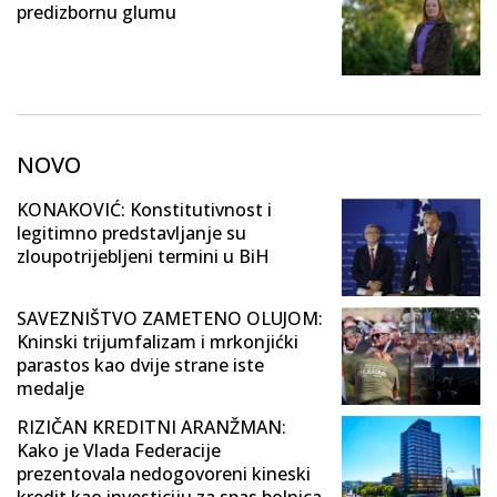
predizbornu glumu
NOVO
KONAKOVIĆ: Konstitutivnost i
legitimno predstavljanje su
zloupotrijebljeni termini u BiH
SAVEZNIŠTVO ZAMETENO OLUJOM:
Kninski trijumfalizam i mrkonjićki
parastos kao dvije strane iste
medalje
RIZIČAN KREDITNI ARANŽMAN:
Kako je Vlada Federacije
prezentovala nedogovoreni kineski
kredit kao investiciju za spas bolnica