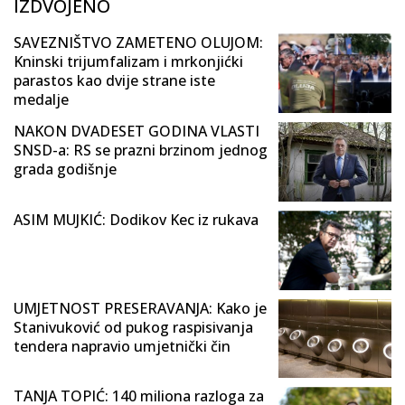
IZDVOJENO
SAVEZNIŠTVO ZAMETENO OLUJOM:
Kninski trijumfalizam i mrkonjićki
parastos kao dvije strane iste
medalje
NAKON DVADESET GODINA VLASTI
SNSD-a: RS se prazni brzinom jednog
grada godišnje
ASIM MUJKIĆ: Dodikov Kec iz rukava
UMJETNOST PRESERAVANJA: Kako je
Stanivuković od pukog raspisivanja
tendera napravio umjetnički čin
TANJA TOPIĆ: 140 miliona razloga za