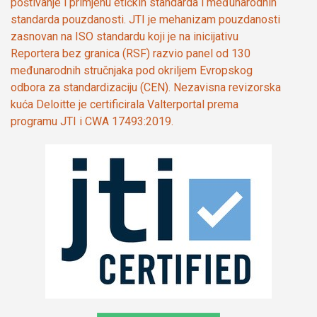
poštivanje i primjenu etičkih standarda i međunarodnih
standarda pouzdanosti. JTI je mehanizam pouzdanosti
zasnovan na ISO standardu koji je na inicijativu
Reportera bez granica (RSF) razvio panel od 130
međunarodnih stručnjaka pod okriljem Evropskog
odbora za standardizaciju (CEN). Nezavisna revizorska
kuća Deloitte je certificirala Valterportal prema
programu JTI i CWA 17493:2019.