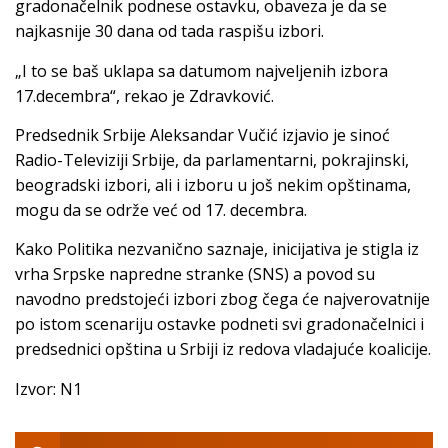
gradonačelnik podnese ostavku, obaveza je da se
najkasnije 30 dana od tada raspišu izbori.
„I to se baš uklapa sa datumom najveljenih izbora
17.decembra“, rekao je Zdravković.
Predsednik Srbije Aleksandar Vučić izjavio je sinoć
Radio-Televiziji Srbije, da parlamentarni, pokrajinski,
beogradski izbori, ali i izboru u još nekim opštinama,
mogu da se održe već od 17. decembra.
Kako Politika nezvanično saznaje, inicijativa je stigla iz
vrha Srpske napredne stranke (SNS) a povod su
navodno predstojeći izbori zbog čega će najverovatnije
po istom scenariju ostavke podneti svi gradonačelnici i
predsednici opština u Srbiji iz redova vladajuće koalicije.
Izvor: N1