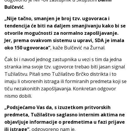
Bulčević
.
„Nije tačno, smanjen je broj tzv. ugovoraca i
tendencija će biti na daljem smanjivanju kako bi se
otvorile mogućnosti za normalno zapošljavanje.
Jer, prema ovakvom sistemu u upravi, SDA je imala
oko 150 ugovoraca“
, kaže Bulčević na Žurnal.
Čak bi i navod jednog zastupnika u vezi s tim da jedna
stranka ima svoje tzv. ugovorce trebao biti jasan signal
Tužilaštvu. Pitali smo Tužilaštvo Brčko distrikta i to
imaju li otvorenih istraga ili formiranih predmeta koji se
tiču nezakonitih zapošljavanja. Konkretan odgovor
nismo dobili.
„Podsjećamo Vas da, s izuzetkom pritvorskih
predmeta,
Tužilaštvo saglasno internim aktima ne
objavljuje informacije o predmetima u fazi prijave
ili istrage“
, odgovoreno nam je.