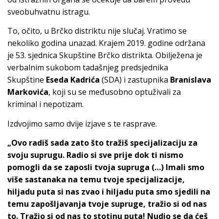
sveobuhvatnu istragu.
To, očito, u Brčko distriktu nije slučaj. Vratimo se
nekoliko godina unazad. Krajem 2019. godine održana
je 53. sjednica Skupštine Brčko distrikta. Obilježena je
verbalnim sukobom tadašnjeg predsjednika
Skupštine
Eseda Kadrića
(SDA) i zastupnika
Branislava
Markovića
, koji su se međusobno optuživali za
kriminal i nepotizam.
Izdvojimo samo dvije izjave s te rasprave.
„Ovo radiš sada zato što tražiš specijalizaciju za
svoju suprugu. Radio si sve prije dok ti nismo
pomogli da se zaposli tvoja supruga (…) Imali smo
više sastanaka na temu tvoje specijalizacije,
hiljadu puta si nas zvao i hiljadu puta smo sjedili na
temu zapošljavanja tvoje supruge, tražio si od nas
to. Tražio si od nas to stotinu puta! Nudio se da ćeš