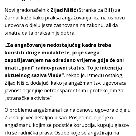
Novi gradonačelnik
Zijad Nišić
(Stranka za BiH) za
Žurnal kaže kako praksa angažovanja lica na osnovu
ugovora o djelu jeste zasnovana na zakonu, ali da
smatra da ta praksa nije dobra.
„Za angažovanje nedostajućeg kadra treba
koristiti druge modalitete, prije svega
zapošljavanjem na određeno vrijeme gdje će oni
imati „puni“ radno-pravni status. To je intencija
aktuelnog saziva Vlade“
, rekao je, između ostalog,
Zijad Nišić, dodajući kako je angažman tzv. ugovoraca
javnost ocjenjuje netransparentnim i protekcijom za
„stranačke aktiviste“.
O problemu angažmana lica na osnovu ugovora o djelu
Žurnal je već detaljno pisao. Posjetimo, riječ je o
angažmanu kojim se podstiče korupcija, kupuju glasovi
i krše radnička prava. Osobe koje se angažiraju na