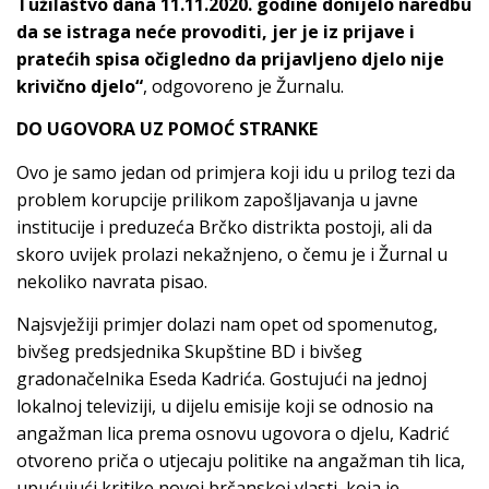
Tužilaštvo dana 11.11.2020. godine donijelo naredbu
da se istraga neće provoditi, jer je iz prijave i
pratećih spisa očigledno da prijavljeno djelo nije
krivično djelo“
, odgovoreno je Žurnalu.
DO UGOVORA UZ POMOĆ STRANKE
Ovo je samo jedan od primjera koji idu u prilog tezi da
problem korupcije prilikom zapošljavanja u javne
institucije i preduzeća Brčko distrikta postoji, ali da
skoro uvijek prolazi nekažnjeno, o čemu je i Žurnal u
nekoliko navrata pisao.
Najsvježiji primjer dolazi nam opet od spomenutog,
bivšeg predsjednika Skupštine BD i bivšeg
gradonačelnika Eseda Kadrića. Gostujući na jednoj
lokalnoj televiziji, u dijelu emisije koji se odnosio na
angažman lica prema osnovu ugovora o djelu, Kadrić
otvoreno priča o utjecaju politike na angažman tih lica,
upućujući kritike novoj brčanskoj vlasti, koja je