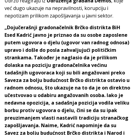
Ubrzo reagiraju iz
Udruženja građana Demos
, koje
već dugo ukazuje na nepravilnosti, korupciju i
nepotizam prilikom zapošljavanja u javni sektor.
„Dojučerašnji gradonačelnik Brčko distrikta BiH
Esed Kadrić javno je priznao da su osobe zaposlene
putem ugovora o djelu (ugovor van radnog odnosa)
upravo i došle do posla zahvaljujući političkim
strankama. Također je naglasio da je prilikom
dolaska na poziciju gradonačelnika većinu
tadašnjih ugovoraca koji su bili angažovani preko
Saveza za bolju budućnost Brčko distrikta ostavio u
radnom odnosu, što ukazuje na to da je on direktno
učestvovao u odabiru angažovanih osoba. Iako je
nedavna opozicija, a sadašnja pozicija vodila veliku
borbu protiv ugovora o djelu, čini se da su ipak
preuzimanjem vlasti nastavili tradiciju stranačkog
zapošljavanja. Naime, Kadrić napominje da su
Savez za bolju budućnost Brčko distrikta i Narod i