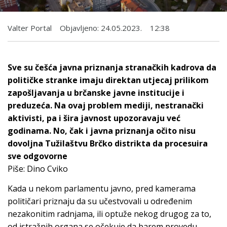
Valter Portal
Objavljeno:
24.05.2023.
12:38
Sve su češća javna priznanja stranačkih kadrova da
političke stranke imaju direktan utjecaj prilikom
zapošljavanja u brčanske javne institucije i
preduzeća. Na ovaj problem mediji, nestranački
aktivisti, pa i šira javnost upozoravaju već
godinama. No, čak i javna priznanja očito nisu
dovoljna Tužilaštvu Brčko distrikta da procesuira
sve odgovorne
Piše: Dino Cviko
Kada u nekom parlamentu javno, pred kamerama
političari priznaju da su učestvovali u određenim
nezakonitim radnjama, ili optuže nekog drugog za to,
od istražnih organa se očekuje da barem provedu