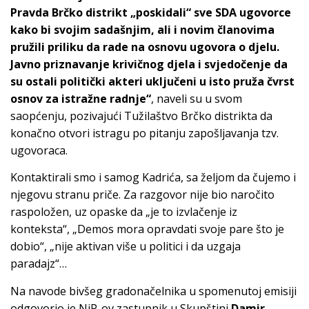
Pravda Brčko distrikt „poskidali“ sve SDA ugovorce
kako bi svojim sadašnjim, ali i novim članovima
pružili priliku da rade na osnovu ugovora o djelu.
Javno priznavanje krivičnog djela i svjedočenje da
su ostali politički akteri uključeni u isto pruža čvrst
osnov za istražne radnje“
, naveli su u svom
saopćenju, pozivajući Tužilaštvo Brčko distrikta da
konačno otvori istragu po pitanju zapošljavanja tzv.
ugovoraca.
Kontaktirali smo i samog Kadrića, sa željom da čujemo i
njegovu stranu priče. Za razgovor nije bio naročito
raspoložen, uz opaske da „je to izvlačenje iz
konteksta“, „Demos mora opravdati svoje pare što je
dobio“, „nije aktivan više u politici i da uzgaja
paradajz“…
Na navode bivšeg gradonačelnika u spomenutoj emisiji
odgovorio je NiP-ov zastupnik u Skupštini
Damir