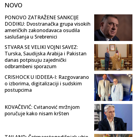
NOVO
PONOVO ZATRAŽENE SANKCIJE
DODIKU: Dvostranačka grupa visokih
američkih zakonodavaca osudila
saslušanja u Srebrenici
STVARA SE VELIKI VOJNI SAVEZ:
Turska, Saudijska Arabija i Pakistan
danas potpisuju zajednički
odbrambeni sporazum
CRISHOCK U IDDEEA-I: Razgovarano
o izborima, digitalizaciji i sudskim
postupcima
KOVAČEVIĆ: Cvitanović mržnjom
poručuje kako nisam kršten
TAJLAND: Četrnaestogodišnjak ubio