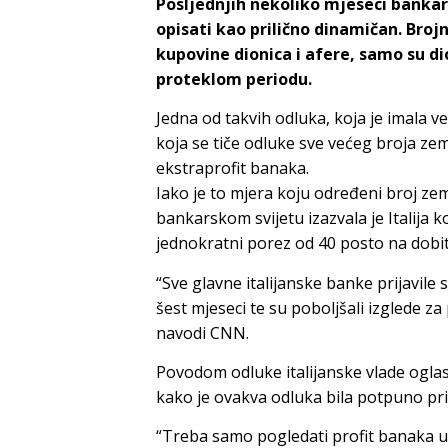
Posljednjih nekoliko mjeseci bankarsk
opisati kao prilično dinamičan. Broj
kupovine dionica i afere, samo su d
proteklom periodu.
Jedna od takvih odluka, koja je imala ve
koja se tiče odluke sve većeg broja ze
ekstraprofit banaka.
Iako je to mjera koju određeni broj zem
bankarskom svijetu izazvala je Italija 
jednokratni porez od 40 posto na dobit
“Sve glavne italijanske banke prijavile
šest mjeseci te su poboljšali izglede z
navodi CNN.
Povodom odluke italijanske vlade oglasi
kako je ovakva odluka bila potpuno pri
“Treba samo pogledati profit banaka u 