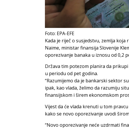
Foto: EPA-EFE
Kada je riječ o susjedstvu, zemlja koja
Naime, ministar finansija Slovenije Kle
oporezivanje banaka u iznosu od 0,2 p
Država tim potezom planira da prikupi 
u periodu od pet godina.
“Razumijemo da je bankarski sektor su
ipak, kao vlada, želimo da razumiju sit
finansijskom i širem ekonomskom prost
Vijest da će vlada krenuti u tom pravcu
kako se novo oporezivanje uvodi širom E
“Novo oporezivanje neće uzdrmati finans