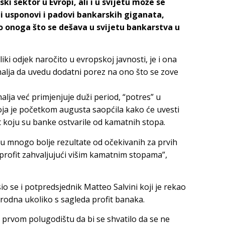
i sektor u Evropi, ali i u svijetu može se
ni usponovi i padovi bankarskih giganata,
io onoga što se dešava u svijetu bankarstva u
liki odjek naročito u evropskoj javnosti, je i ona
malja da uvedu dodatni porez na ono što se zove
alja već primjenjuje duži period, “potres” u
koja je početkom augusta saopćila kako će uvesti
 koju su banke ostvarile od kamatnih stopa.
 su mnogo bolje rezultate od očekivanih za prvih
a profit zahvaljujući višim kamatnim stopama”,
o se i potpredsjednik Matteo Salvini koji je rekao
rodna ukoliko s sagleda profit banaka.
prvom polugodištu da bi se shvatilo da se ne