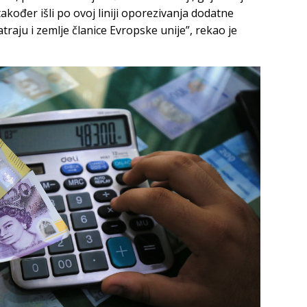
kođer išli po ovoj liniji oporezivanja dodatne
raju i zemlje članice Evropske unije”, rekao je