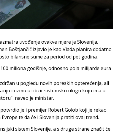
 razmatra uvođenje ovakve mjere je Slovenija.
men Boštjančič izjavio je kao Vlada planira dodatno
osto bilansne sume za period od pet godina.
100 miliona godišnje, odnosno pola milijarde eura
zdržan u pogledu novih poreskih opterećenja, ali
uaciju i uzmu u obzir sistemsku ulogu koju ima u
oru”, naveo je ministar.
 potvrdio je i premijer Robert Golob koji je rekao
vrope te da će i Slovenija pratiti ovaj trend.
ijski sistem Slovenije, a s druge strane značit će