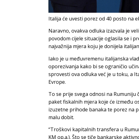
Italija će uvesti porez od 40 posto na 
Naravno, ovakva odluka izazvala je ve
povodom cijele situacije oglasila se i p
najvažnija mjera koju je donijela italija
Iako je u međuvremenu italijanska vlad
oporezivanja kako bi se ograničio učina
sprovesti ova odluka već je u toku, a It
Evrope.
To se prije svega odnosi na Rumuniju či
paket fiskalnih mjera koje će između o
izuzetne prihode banaka te porez na p
malu dobit.
“Troškovi kapitalnih transfera u Rumuni
KM op.a.). Što se tiče bankarske aktivno