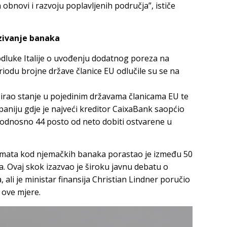
obnovi i razvoju poplavljenih područja”, ističe
zivanje banaka
 odluke Italije o uvođenju dodatnog poreza na
iodu brojne države članice EU odlučile su se na
lizirao stanje u pojedinim državama članicama EU te
Španiju gdje je najveći kreditor CaixaBank saopćio
 odnosno 44 posto od neto dobiti ostvarene u
amata kod njemačkih banaka porastao je između 50
. Ovaj skok izazvao je široku javnu debatu o
ali je ministar finansija Christian Lindner poručio
ove mjere.