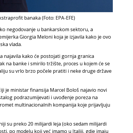
ekstraprofit banaka (Foto: EPA-EFE)
liko negodovanje u bankarskom sektoru, a
remijerka Giorgia Meloni koja je izjavila kako je ovo
nska vlada.
a najavila kako će postojati gornja granica
k na banke i smirilo tržište, proces u kojem će se
aliju su vrlo brzo počele pratiti i neke druge države
ji je ministar finansija Marcel Bološ najavio novi
stalog podrazumijevati i uvođenje poreza na
romet multinacionalnih kompanija koje prijavljuju
ji su preko 20 milijardi leja (oko sedam milijardi
sti, po modelu koji već imamo u Italiji, gdje imaju