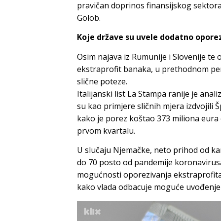
pravičan doprinos finansijskog sektora 
Golob.
Koje države su uvele dodatno opore
Osim najava iz Rumunije i Slovenije te
ekstraprofit banaka, u prethodnom per
slične poteze.
Italijanski list La Stampa ranije je ana
su kao primjere sličnih mjera izdvojili 
kako je porez koštao 373 miliona eura
prvom kvartalu.
U slučaju Njemačke, neto prihod od k
do 70 posto od pandemije koronavirusa
mogućnosti oporezivanja ekstraprofita, 
kako vlada odbacuje moguće uvođenje 