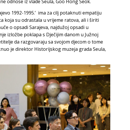
e odnose iz vlade Seula, Goo Hong Seok.
jevo 1992-1995.’ ima za cilj potaknuti empatiju
a koja su odrastala u vrijeme ratova, ali i širiti
uče o opsadi Sarajeva, najdužoj opsadi u
enje izložbe poklapa s Dječijim danom u Južnoj
jetitelje da razgovaraju sa svojom djecom o tome
aknuo je direktor Historijskog muzeja grada Seula,