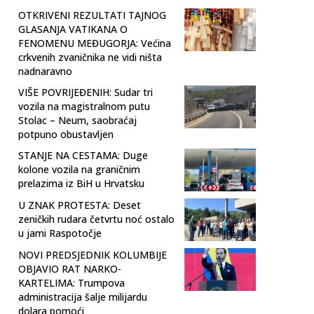
OTKRIVENI REZULTATI TAJNOG
GLASANJA VATIKANA O
FENOMENU MEĐUGORJA: Većina
crkvenih zvaničnika ne vidi ništa
nadnaravno
VIŠE POVRIJEĐENIH: Sudar tri
vozila na magistralnom putu
Stolac – Neum, saobraćaj
potpuno obustavljen
STANJE NA CESTAMA: Duge
kolone vozila na graničnim
prelazima iz BiH u Hrvatsku
U ZNAK PROTESTA: Deset
zeničkih rudara četvrtu noć ostalo
u jami Raspotočje
NOVI PREDSJEDNIK KOLUMBIJE
OBJAVIO RAT NARKO-
KARTELIMA: Trumpova
administracija šalje milijardu
dolara pomoći