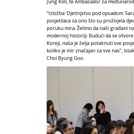
Jung Kim, te Ambasador za međunarodn
“Izložba ‘Djetinjstvo pod opsadom: Sara
posjetilaca za ono što su proživjela djec
poruku mira. Želimo da naši građani na
modernoj historiji. Budući da se otvor
Koreji, naša je želja potaknuti sve pos
koliko je mir značajan za sve nas”, ist
Choi Byung Goo.