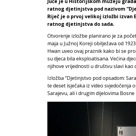
Juče je u Historijskom muzeju grada
ratnog djetinjstva pod nazivom “Dj
Riječ je o prvoj velikoj izložbi izva
ratnog djetinjstva do sada.
Otvorenje izložbe planirano je za poče
maja u Južnoj Koreji obilježava od 1923
Hwan uveo ovaj praznik kako bi se prom
su djeca bila eksploatisana. Većina dje
njihove vrijednosti u društvu slavi kao
Izložba “Djetinjstvo pod opsadom: Sara
te deset isječaka iz video svjedočenja o
Sarajevu, ali i drugim dijelovima Bosne