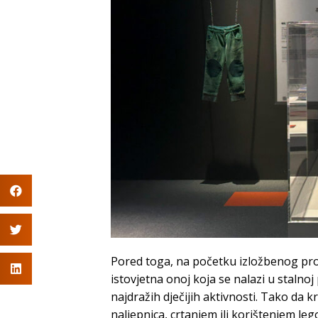
Pored toga, na početku izložbenog prost
istovjetna onoj koja se nalazi u stalno
najdražih dječijih aktivnosti. Tako da k
naljepnica, crtanjem ili korištenjem 