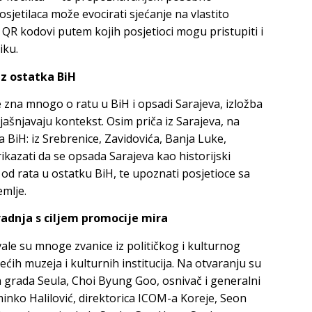
sjetilaca može evocirati sjećanje na vlastito
i QR kodovi putem kojih posjetioci mogu pristupiti i
iku.
 iz ostatka BiH
e zna mnogo o ratu u BiH i opsadi Sarajeva, izložba
ašnjavaju kontekst. Osim priča iz Sarajeva, na
ka BiH: iz Srebrenice, Zavidovića, Banja Luke,
prikazati da se opsada Sarajeva kao historijski
d rata u ostatku BiH, te upoznati posjetioce sa
mlje.
adnja s ciljem promocije mira
le su mnoge zvanice iz političkog i kulturnog
dećih muzeja i kulturnih institucija. Na otvaranju su
a grada Seula, Choi Byung Goo, osnivač i generalni
minko Halilović, direktorica ICOM-a Koreje, Seon