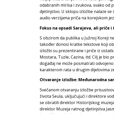
odabranih mirisa i zvukova, svako od po
djetinjstvo. U sklopu izložbe nalaze se 
audio verzijama priča na korejskom jez
Fokus na opsadi Sarajeva, ali priče i
S obzirom da publika u Južnoj Koreji n
također donosi kratke tekstove koji obj
izložbi su prezentirane i priče iz ostat
Mostara, Tuzle, Cazina, itd. Cilj je bio 
događaj ne može posmatrati odvojeno o
karakterom rata u drugim dijelovima ze
Otvaranje izložbe: Međunarodna sar
Svečanom otvaranju izložbe prisustvova
života Seula, uključujući i direktore vo
se obratili direktor Historijskog muzej
direktor Muzeja ratnog djetinjstva Jas