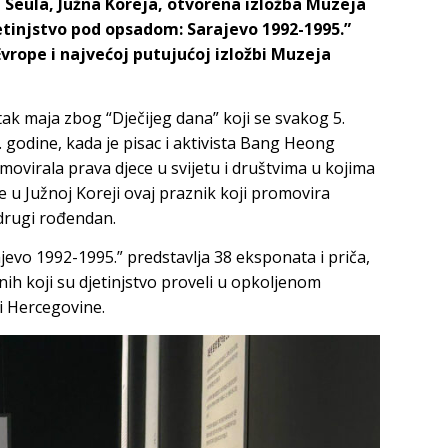
 Seula, Južna Koreja, otvorena izložba Muzeja
etinjstvo pod opsadom: Sarajevo 1992-1995.”
n Evrope i najvećoj putujućoj izložbi Muzeja
tak maja zbog “Dječijeg dana” koji se svakog 5.
. godine, kada je pisac i aktivista Bang Heong
ovirala prava djece u svijetu i društvima u kojima
ce u Južnoj Koreji ovaj praznik koji promovira
 drugi rođendan.
jevo 1992-1995.” predstavlja 38 eksponata i priča,
nih koji su djetinjstvo proveli u opkoljenom
 i Hercegovine.