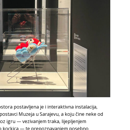
ora postavljena je i interaktivna instalacija,
j postavci Muzeja u Sarajevu, a koju čine neke od
roz igru — vezivanjem traka, lijepljenjem
lego kockica — te prepoznavanjem posebno