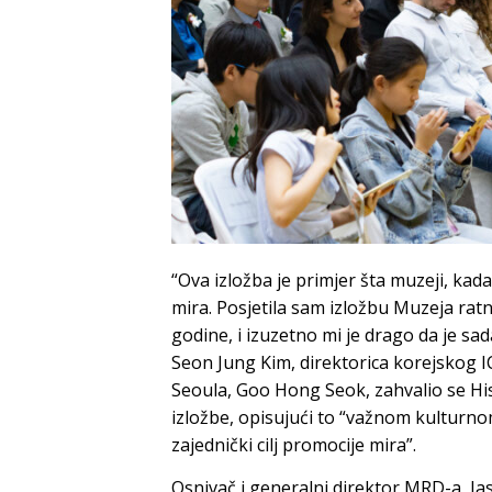
“Ova izložba je primjer šta muzeji, ka
mira. Posjetila sam izložbu Muzeja ratn
godine, i izuzetno mi je drago da je sada
Seon Jung Kim, direktorica korejsko
Seoula, Goo Hong Seok, zahvalio se Hi
izložbe, opisujući to “važnom kulturno
zajednički cilj promocije mira”.
Osnivač i generalni direktor MRD-a, Jas