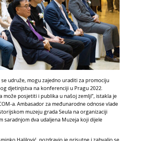
da se udruže, mogu zajedno uraditi za promociju
og djetinjstva na konferenciji u Pragu 2022.
 može posjetiti i publika u našoj zemlji”, istakla je
g ICOM-a. Ambasador za međunarodne odnose vlade
storijskom muzeju grada Seula na organizaciji
m saradnjom dva udaljena Muzeja koji dijele
minko Halilović, pozdravio je prisutne i zahvalio se