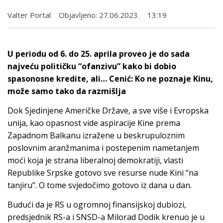
Valter Portal
Objavljeno:
27.06.2023.
13:19
U periodu od 6. do 25. aprila proveo je do sada
najveću političku “ofanzivu” kako bi dobio
spasonosne kredite, ali… Cenić: Ko ne poznaje Kinu,
može samo tako da razmišlja
Dok Sjedinjene Američke Države, a sve više i Evropska
unija, kao opasnost vide aspiracije Kine prema
Zapadnom Balkanu izražene u beskrupuloznim
poslovnim aranžmanima i postepenim nametanjem
moći koja je strana liberalnoj demokratiji, vlasti
Republike Srpske gotovo sve resurse nude Kini “na
tanjiru”. O tome svjedočimo gotovo iz dana u dan.
Budući da je RS u ogromnoj finansijskoj dubiozi,
predsjednik RS-a i SNSD-a Milorad Dodik krenuo je u