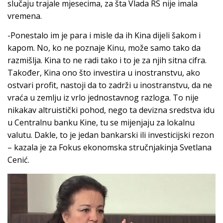
slučaju trajale mjesecima, za šta Vlada RS nije imala
vremena.
-Ponestalo im je para i misle da ih Kina dijeli šakom i
kapom. No, ko ne poznaje Kinu, može samo tako da
razmišlja. Kina to ne radi tako i to je za njih sitna cifra.
Također, Kina ono što investira u inostranstvu, ako
ostvari profit, nastoji da to zadrži u inostranstvu, da ne
vraća u zemlju iz vrlo jednostavnog razloga. To nije
nikakav altruistički pohod, nego ta devizna sredstva idu
u Centralnu banku Kine, tu se mijenjaju za lokalnu
valutu. Dakle, to je jedan bankarski ili investicijski rezon
– kazala je za Fokus ekonomska stručnjakinja Svetlana
Cenić.