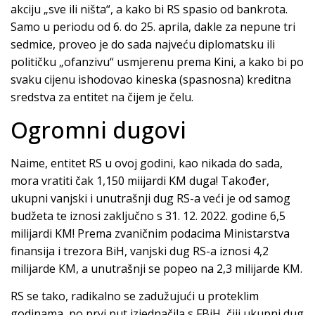
akciju „sve ili ništa“, a kako bi RS spasio od bankrota.
Samo u periodu od 6. do 25. aprila, dakle za nepune tri
sedmice, proveo je do sada najveću diplomatsku ili
političku „ofanzivu“ usmjerenu prema Kini, a kako bi po
svaku cijenu ishodovao kineska (spasnosna) kreditna
sredstva za entitet na čijem je čelu.
Ogromni dugovi
Naime, entitet RS u ovoj godini, kao nikada do sada,
mora vratiti čak 1,150 miijardi KM duga! Također,
ukupni vanjski i unutrašnji dug RS-a veći je od samog
budžeta te iznosi zaključno s 31. 12. 2022. godine 6,5
milijardi KM! Prema zvaničnim podacima Ministarstva
finansija i trezora BiH, vanjski dug RS-a iznosi 4,2
milijarde KM, a unutrašnji se popeo na 2,3 milijarde KM.
RS se tako, radikalno se zadužujući u proteklim
godinama, po prvi put izjednačila s FBiH, čiji ukupni dug