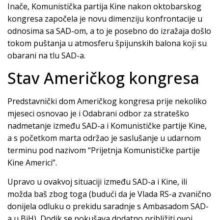
Inače, Komunistička partija Kine nakon oktobarskog
kongresa započela je novu dimenziju konfrontacije u
odnosima sa SAD-om, a to je posebno do izražaja došlo
tokom puštanja u atmosferu špijunskih balona koji su
obarani na tlu SAD-a.
Stav Američkog kongresa
Predstavnički dom Američkog kongresa prije nekoliko
mjeseci osnovao je i Odabrani odbor za strateško
nadmetanje između SAD-a i Komunističke partije Kine,
a s početkom marta održao je saslušanje u udarnom
terminu pod nazivom “Prijetnja Komunističke partije
Kine Americi”.
Upravo u ovakvoj situaciji između SAD-a i Kine, ili
možda baš zbog toga (budući da je Vlada RS-a zvanično
donijela odluku o prekidu saradnje s Ambasadom SAD-
a u BiH), Dodik se pokušava dodatno približiti ovoj