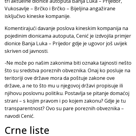
tri aktuelne dionice autoputa Banja Luka – Prijedor,
Vukosavlje – Brčko i Brčko – Bijeljina angažirane
isključivo kineske kompanije.
Komentirajući davanje poslova kineskim kompanija na
pojedinim dionicama autoputa, Cenić je izdvojila primjer
dionice Banja Luka – Prijedor gdje je ugovor još uvijek
skriven od javnosti.
-Ne može po našim zakonima biti oznaka tajnosti nešto
što su sredstva poreznih obveznika. Onaj ko posluje na
teritoriji ove države mora da poštuje zakone ove
države, a ne to što mu u njegovoj državi propisuje ili
njihovu poslovnu politiku. Postavlja se pitanje domaćoj
strani – s kojim pravom i po kojem zakonu? Gdje je tu
transparentnost? Ovo su pare poreznih obveznika –
navodi Cenić.
Crne liste