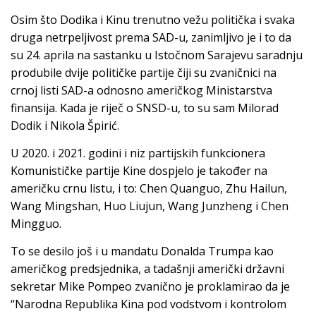
Osim što Dodika i Kinu trenutno vežu politička i svaka
druga netrpeljivost prema SAD-u, zanimljivo je i to da
su 24. aprila na sastanku u Istočnom Sarajevu saradnju
produbile dvije političke partije čiji su zvaničnici na
crnoj listi SAD-a odnosno američkog Ministarstva
finansija. Kada je riječ o SNSD-u, to su sam Milorad
Dodik i Nikola Špirić.
U 2020. i 2021. godini i niz partijskih funkcionera
Komunističke partije Kine dospjelo je također na
američku crnu listu, i to: Chen Quanguo, Zhu Hailun,
Wang Mingshan, Huo Liujun, Wang Junzheng i Chen
Mingguo.
To se desilo još i u mandatu Donalda Trumpa kao
američkog predsjednika, a tadašnji američki državni
sekretar Mike Pompeo zvanično je proklamirao da je
“Narodna Republika Kina pod vodstvom i kontrolom