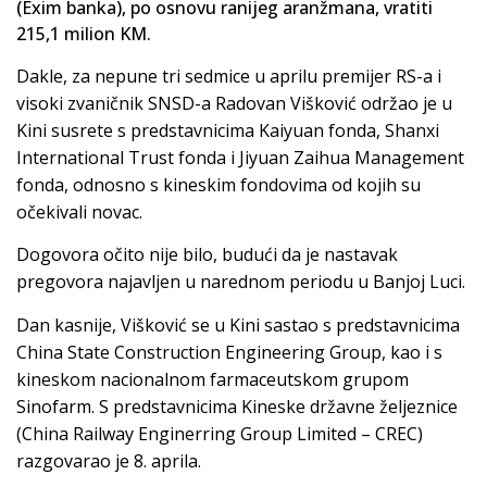
(Exim banka), po osnovu ranijeg aranžmana, vratiti
215,1 milion KM.
Dakle, za nepune tri sedmice u aprilu premijer RS-a i
visoki zvaničnik SNSD-a Radovan Višković održao je u
Kini susrete s predstavnicima Kaiyuan fonda, Shanxi
International Trust fonda i Jiyuan Zaihua Management
fonda, odnosno s kineskim fondovima od kojih su
očekivali novac.
Dogovora očito nije bilo, budući da je nastavak
pregovora najavljen u narednom periodu u Banjoj Luci.
Dan kasnije, Višković se u Kini sastao s predstavnicima
China State Construction Engineering Group, kao i s
kineskom nacionalnom farmaceutskom grupom
Sinofarm. S predstavnicima Kineske državne željeznice
(China Railway Enginerring Group Limited – CREC)
razgovarao je 8. aprila.