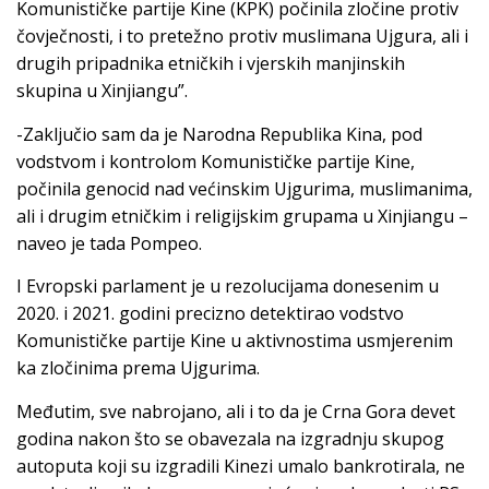
Komunističke partije Kine (KPK) počinila zločine protiv
čovječnosti, i to pretežno protiv muslimana Ujgura, ali i
drugih pripadnika etničkih i vjerskih manjinskih
skupina u Xinjiangu”.
-Zaključio sam da je Narodna Republika Kina, pod
vodstvom i kontrolom Komunističke partije Kine,
počinila genocid nad većinskim Ujgurima, muslimanima,
ali i drugim etničkim i religijskim grupama u Xinjiangu –
naveo je tada Pompeo.
I Evropski parlament je u rezolucijama donesenim u
2020. i 2021. godini precizno detektirao vodstvo
Komunističke partije Kine u aktivnostima usmjerenim
ka zločinima prema Ujgurima.
Međutim, sve nabrojano, ali i to da je Crna Gora devet
godina nakon što se obavezala na izgradnju skupog
autoputa koji su izgradili Kinezi umalo bankrotirala, ne