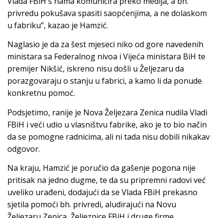
Vlada FBiH s nama komunicira preko medija, a bh.
privredu pokušava spasiti saopćenjima, a ne dolaskom
u fabriku”, kazao je Hamzić.
Naglasio je da za šest mjeseci niko od gore navedenih
ministara sa Federalnog nivoa i Vijeća ministara BiH te
premijer Nikšić, iskreno nisu došli u Željezaru da
porazgovaraju o stanju u fabrici, a kamo li da ponude
konkretnu pomoć.
Podsjetimo, ranije je Nova Željezara Zenica nudila Vladi
FBiH i veći udio u vlasništvu fabrike, ako je to bio način
da se pomogne radnicima, ali ni tada nisu dobili nikakav
odgovor.
Na kraju, Hamzić je poručio da gašenje pogona nije
pritisak na jedno dugme, te da su pripremni radovi već
uveliko urađeni, dodajući da se Vlada FBiH prekasno
sjetila pomoći bh. privredi, aludirajući na Novu
Željezaru Zenica, Željeznice FBiH i druge firme.