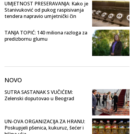
UMJETNOST PRESERAVANJA: Kako je
Stanivuković od pukog raspisivanja
tendera napravio umjetnički čin
TANJA TOPIĆ: 140 miliona razloga za
predizbornu glumu
NOVO
SUTRA SASTANAK S VUČIĆEM:
Zelenski doputovao u Beograd
UN-OVA ORGANIZACIJA ZA HRANU:
Poskupjeli pšenica, kukuruz, šećer i
biljna ulja