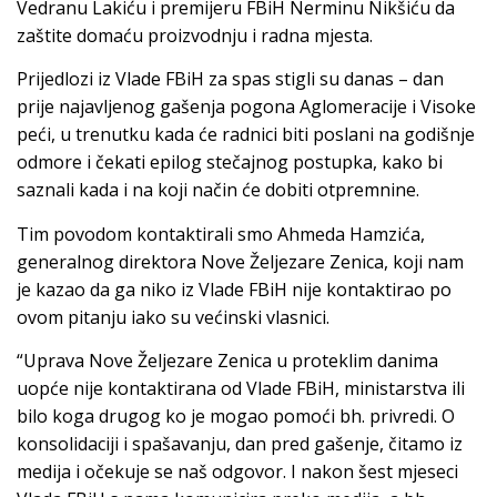
Vedranu Lakiću i premijeru FBiH Nerminu Nikšiću da
zaštite domaću proizvodnju i radna mjesta.
Prijedlozi iz Vlade FBiH za spas stigli su danas – dan
prije najavljenog gašenja pogona Aglomeracije i Visoke
peći, u trenutku kada će radnici biti poslani na godišnje
odmore i čekati epilog stečajnog postupka, kako bi
saznali kada i na koji način će dobiti otpremnine.
Tim povodom kontaktirali smo Ahmeda Hamzića,
generalnog direktora Nove Željezare Zenica, koji nam
je kazao da ga niko iz Vlade FBiH nije kontaktirao po
ovom pitanju iako su većinski vlasnici.
“Uprava Nove Željezare Zenica u proteklim danima
uopće nije kontaktirana od Vlade FBiH, ministarstva ili
bilo koga drugog ko je mogao pomoći bh. privredi. O
konsolidaciji i spašavanju, dan pred gašenje, čitamo iz
medija i očekuje se naš odgovor. I nakon šest mjeseci