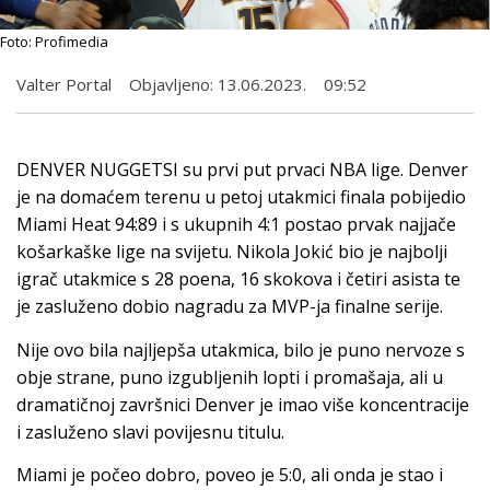
Foto: Profimedia
Valter Portal
Objavljeno:
13.06.2023.
09:52
DENVER NUGGETSI su prvi put prvaci NBA lige. Denver
je na domaćem terenu u petoj utakmici finala pobijedio
Miami Heat 94:89 i s ukupnih 4:1 postao prvak najjače
košarkaške lige na svijetu. Nikola Jokić bio je najbolji
igrač utakmice s 28 poena, 16 skokova i četiri asista te
je zasluženo dobio nagradu za MVP-ja finalne serije.
Nije ovo bila najljepša utakmica, bilo je puno nervoze s
obje strane, puno izgubljenih lopti i promašaja, ali u
dramatičnoj završnici Denver je imao više koncentracije
i zasluženo slavi povijesnu titulu.
Miami je počeo dobro, poveo je 5:0, ali onda je stao i