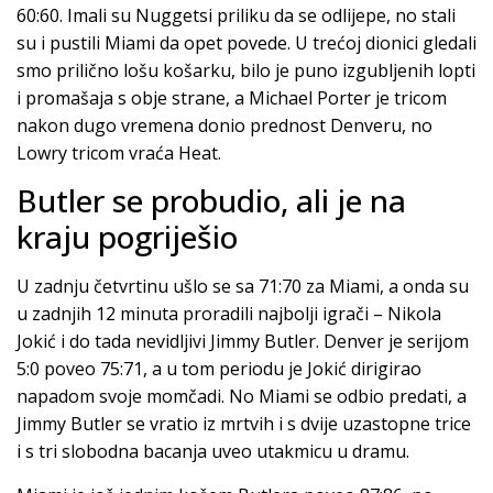
60:60. Imali su Nuggetsi priliku da se odlijepe, no stali
su i pustili Miami da opet povede. U trećoj dionici gledali
smo prilično lošu košarku, bilo je puno izgubljenih lopti
i promašaja s obje strane, a Michael Porter je tricom
nakon dugo vremena donio prednost Denveru, no
Lowry tricom vraća Heat.
Butler se probudio, ali je na
kraju pogriješio
U zadnju četvrtinu ušlo se sa 71:70 za Miami, a onda su
u zadnjih 12 minuta proradili najbolji igrači – Nikola
Jokić i do tada nevidljivi Jimmy Butler. Denver je serijom
5:0 poveo 75:71, a u tom periodu je Jokić dirigirao
napadom svoje momčadi. No Miami se odbio predati, a
Jimmy Butler se vratio iz mrtvih i s dvije uzastopne trice
i s tri slobodna bacanja uveo utakmicu u dramu.