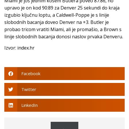
Miami je još jednim košem Butlera poveo 87:86, no
upravo je on kod 90:89 za Denver 25 sekundi do kraja
izgubio ključnu loptu, a Caldwell-Poppe je s linije
slobodnih bacanja doveo Denver na +3. Butler je
probao tricom vratiti Miami, ali je promašio, a Brown s
linije slobodnih bacanja donosi naslov prvaka Denveru.
Izvor: index.hr
Facebook
Twitter
LinkedIn