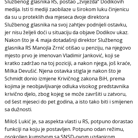
Službenog glasnika RS, postao „zvijezda“ Dodikovih
medija. Isti ti mediji zaobilaze u širokom luku činjenicu
da su u proteklih dva mjeseca dvoje direktora
Službenog glasnika na svoj zahtjev podnijeli ostavku,
jer nisu željeli doći u situaciju da objave Dodikov ukaz.
Nakon što je 4. maja dotadašnji direktor Službenog
glasnika RS Manojla Zrnić otišao u penziju, na njegovo
mjesto prvo je imenovan Vladimir Janković, koji se
kratko zadržao na toj poziciji, a nakon njega, još kraće,
Milka Devušić. Njena ostavka stigla je nakon što je
Schmidt donio izmjene Krivičnog zakona BiH, prema
kojima je neobjavljivanje odluka visokog predstavnika
krivično djelo, zbog kojeg se može završiti u zatvoru,
od šest mjeseci do pet godina, a isto tako biti i smijenen
sa dužnosti.
Miloš Lukić je, sa aspekta vlasti u RS, potpuno dorastao
funkciji na koju je postavljen. Potpuno odan režimu,
osokoljen kumstvom sa SNSD-ovom uzdanicom