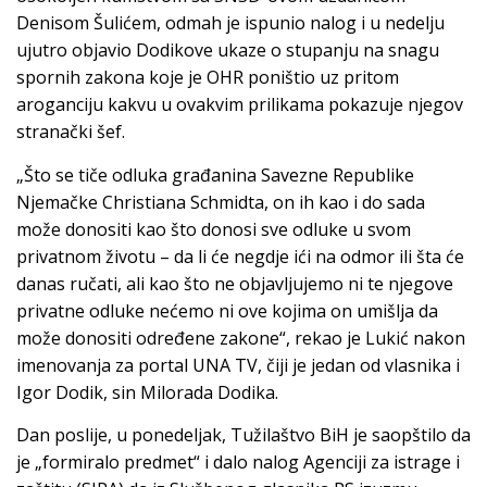
Denisom Šulićem, odmah je ispunio nalog i u nedelju
ujutro objavio Dodikove ukaze o stupanju na snagu
spornih zakona koje je OHR poništio uz pritom
aroganciju kakvu u ovakvim prilikama pokazuje njegov
stranački šef.
„Što se tiče odluka građanina Savezne Republike
Njemačke Christiana Schmidta, on ih kao i do sada
može donositi kao što donosi sve odluke u svom
privatnom životu – da li će negdje ići na odmor ili šta će
danas ručati, ali kao što ne objavljujemo ni te njegove
privatne odluke nećemo ni ove kojima on umišlja da
može donositi određene zakone“, rekao je Lukić nakon
imenovanja za portal UNA TV, čiji je jedan od vlasnika i
Igor Dodik, sin Milorada Dodika.
Dan poslije, u ponedeljak, Tužilaštvo BiH je saopštilo da
je „formiralo predmet“ i dalo nalog Agenciji za istrage i