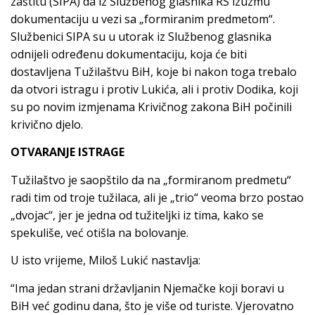
zaštitu (SIPA) da iz Službenog glasnika RS izuzmu
dokumentaciju u vezi sa „formiranim predmetom“.
Službenici SIPA su u utorak iz Službenog glasnika
odnijeli određenu dokumentaciju, koja će biti
dostavljena Tužilaštvu BiH, koje bi nakon toga trebalo
da otvori istragu i protiv Lukića, ali i protiv Dodika, koji
su po novim izmjenama Krivičnog zakona BiH počinili
krivično djelo.
OTVARANJE ISTRAGE
Tužilaštvo je saopštilo da na „formiranom predmetu“
radi tim od troje tužilaca, ali je „trio“ veoma brzo postao
„dvojac“, jer je jedna od tužiteljki iz tima, kako se
spekuliše, već otišla na bolovanje.
U isto vrijeme, Miloš Lukić nastavlja:
“Ima jedan strani državljanin Njemačke koji boravi u
BiH već godinu dana, što je više od turiste. Vjerovatno