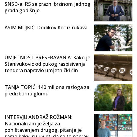
SNSD-a: RS se prazni brzinom jednog
grada godišnje
ASIM MUJKIĆ: Dodikov Kec iz rukava
UMJETNOST PRESERAVANJA: Kako je
Stanivuković od pukog raspisivanja
tendera napravio umjetnički čin
TANJA TOPIĆ: 140 miliona razloga za
predizbornu glumu
INTERVJU ANDRAŽ ROŽMAN:
Nacionalizam je želja za
poništavanjem drugog, pitanje je
samo kakvi su uvjeti da se to napravi