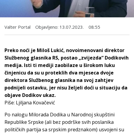
Valter Portal
Objavljeno:
13.07.2023.
08:55
Preko noći je Miloš Lukić, novoimenovani direktor
Službenog glasnika RS, postao „zvijezda“ Dodikovih
medija. Isti ti mediji zaobilaze u širokom luku
činjenicu da su u proteklih dva mjeseca dvoje
direktora Službenog glasnika na svoj zahtjev
podnijeli ostavku, jer nisu željeli doći u situaciju da
objave Dodikov ukaz.
Piše: Ljiljana Kovačević
Po nalogu Milorada Dodika u Narodnoj skupštini
Republike Srpske (ali bez podrške svih poslanika
političkih partija sa srpskim predznakom) usvojeni su