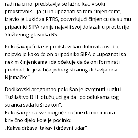
radi na crno, predstavlja se lažno kao visoki
predstavnik… Ja ću ih upoznati sa tom činjenicom“,
izjavio je Lukić za RTRS, potvrđujući činjenicu da su mu
pripadnici SIPA ranije najavili svoj dolazak u prostorije
Službenog glasnika RS.
Pokušavajući da se predstavi kao duhovita osoba,
najavio je kako će on pripadnike SIPA-e „upoznati sa
nekim činjenicama i da očekuje da će oni formirati
predmet, koji se tiče jednog stranog državljanina
Njemačke“.
Dodikovski arogantno pokušao je izvrgnuti ruglu i
Tužilaštvo BiH, otužujući ga da „po odlukama tog
stranca sada krši zakon“.
Pokušao je na sve moguće načine da minimizira
krivično djelo koje je počinio:
„Kakva država, takav i državni udar“.