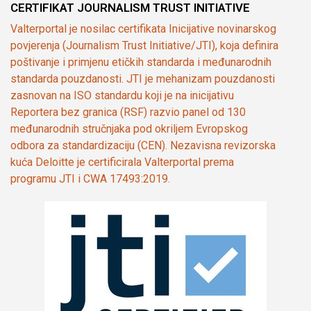
CERTIFIKAT JOURNALISM TRUST INITIATIVE
Valterportal je nosilac certifikata Inicijative novinarskog
povjerenja (Journalism Trust Initiative/JTI), koja definira
poštivanje i primjenu etičkih standarda i međunarodnih
standarda pouzdanosti. JTI je mehanizam pouzdanosti
zasnovan na ISO standardu koji je na inicijativu
Reportera bez granica (RSF) razvio panel od 130
međunarodnih stručnjaka pod okriljem Evropskog
odbora za standardizaciju (CEN). Nezavisna revizorska
kuća Deloitte je certificirala Valterportal prema
programu JTI i CWA 17493:2019.