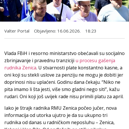
Valter Portal
Objavljeno:
16.06.2026.
18:23
Vlada FBiH i resorno ministarstvo obećavali su socijalno
zbrinjavanje i pravednu tranziciji
u procesu gašenja
rudnika Zenica
. U stvarnosti plate konstantno kasne, a
oni koji su stekli uslove za penziju ne mogu je dobiti jer
doprinosi nisu uplaćeni. Godinu dana čekaju. “Niko ne
pita imamo li šta jesti, više smo gladni nego siti”, kažu
rudari. Oni koji još uvijek rade nisu primili platu za april.
Iako je štrajk radnika RMU Zenica počeo jučer, nova
informacija od utorka ujutro je da su ukupno tri
rudnika od danas u radničkom neposluhu – Zenica,