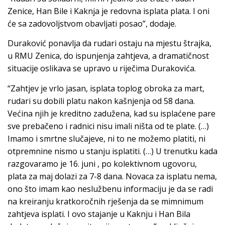
Zenice, Han Bile i Kaknja je redovna isplata plata. I oni
će sa zadovoljstvom obavljati posao”, dodaje.
Duraković ponavlja da rudari ostaju na mjestu štrajka,
u RMU Zenica, do ispunjenja zahtjeva, a dramatičnost
situacije oslikava se upravo u riječima Durakovića.
“Zahtjev je vrlo jasan, isplata toplog obroka za mart,
rudari su dobili platu nakon kašnjenja od 58 dana.
Većina njih je kreditno zadužena, kad su isplaćene pare
sve prebačeno i radnici nisu imali ništa od te plate. (…)
Imamo i smrtne slučajeve, ni to ne možemo platiti, ni
otpremnine nismo u stanju isplatiti. (…) U trenutku kada
razgovaramo je 16. juni , po kolektivnom ugovoru,
plata za maj dolazi za 7-8 dana. Novaca za isplatu nema,
ono što imam kao neslužbenu informaciju je da se radi
na kreiranju kratkoročnih rješenja da se mimnimum
zahtjeva isplati. I ovo stajanje u Kaknju i Han Bila