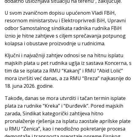
dodatno usložnjava situaciju na terenu”, zaključuje.
U svom zvaničnom dopisu upućenom Vladi FBiH,
resornom ministarstvu i Elektroprivredi BiH, Upravni
odbor Samostalnog sindikata radnika rudnika FBiH
iznio je hitne zahtjeve s ciljem sprečavanja potpunog
kolapsa i obustave proizvodnje u rudnicima.
Ključni i najvažniji zahtjev odnosi se na hitnu isplatu
majskih plata u pet rudnika uglja iz sastava Koncerna, s
tim da se isplata za RMU “Kakanj” i RMU “Abid Lolić”
mora izvršiti već danas, a za RMU “Breza” najkasnije do
18. juna 2026. godine.
Takođe, danas se mora utvrditi i tačan termin isplate
plata za rudnike “Kreka” i “Đurđevik”. Pored majskih
zarada, Sindikat kategorički zahtijeva hitno
pronalaženje rješenja za isplatu zaostale aprilske plate
u RMU “Zenica”, kao i neodložno pokretanje procesa
demontaže i transporta preostale opreme širokog