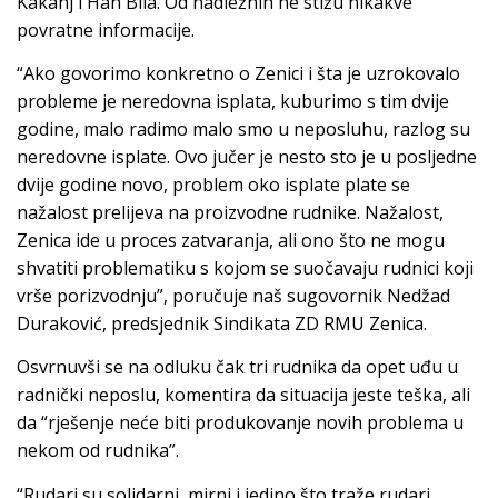
Kakanj i Han Bila. Od nadležnih ne stižu nikakve
povratne informacije.
“Ako govorimo konkretno o Zenici i šta je uzrokovalo
probleme je neredovna isplata, kuburimo s tim dvije
godine, malo radimo malo smo u neposluhu, razlog su
neredovne isplate. Ovo jučer je nesto sto je u posljedne
dvije godine novo, problem oko isplate plate se
nažalost prelijeva na proizvodne rudnike. Nažalost,
Zenica ide u proces zatvaranja, ali ono što ne mogu
shvatiti problematiku s kojom se suočavaju rudnici koji
vrše porizvodnju”, poručuje naš sugovornik Nedžad
Duraković, predsjednik Sindikata ZD RMU Zenica.
Osvrnuvši se na odluku čak tri rudnika da opet uđu u
radnički neposlu, komentira da situacija jeste teška, ali
da “rješenje neće biti produkovanje novih problema u
nekom od rudnika”.
“Rudari su solidarni, mirni i jedino što traže rudari