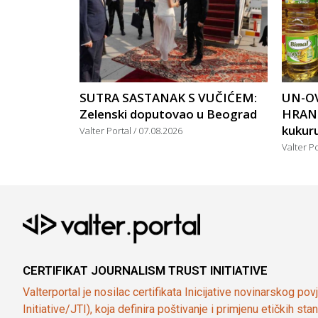
SUTRA SASTANAK S VUČIĆEM:
UN-OV
Zelenski doputovao u Beograd
HRANU
kukuruz
Valter Portal
07.08.2026
Valter P
CERTIFIKAT JOURNALISM TRUST INITIATIVE
Valterportal je nosilac certifikata Inicijative novinarskog po
Initiative/JTI), koja definira poštivanje i primjenu etičkih s