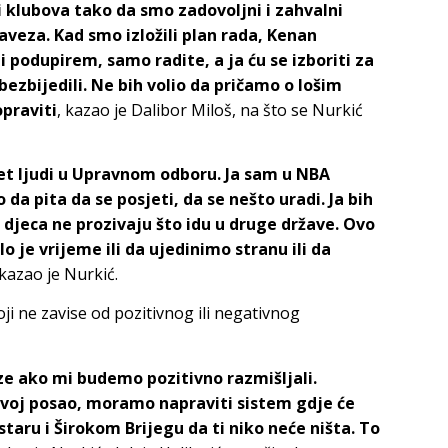
 klubova tako da smo zadovoljni i zahvalni
veza. Kad smo izložili plan rada, Kenan
 podupirem, samo radite, a ja ću se izboriti za
 obezbijedili. Ne bih volio da pričamo o lošim
praviti
, kazao je Dalibor Miloš, na što se Nurkić
et ljudi u Upravnom odboru. Ja sam u NBA
da pita da se posjeti, da se nešto uradi. Ja bih
e djeca ne prozivaju što idu u druge države. Ovo
šlo je vrijeme ili da ujedinimo stranu ili da
 kazao je Nurkić.
ji ne zavise od pozitivnog ili negativnog
aze ako mi budemo pozitivno razmišljali.
svoj posao, moramo napraviti sistem gdje će
taru i Širokom Brijegu da ti niko neće ništa. To