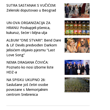
SUTRA SASTANAK S VUČIĆEM:
Zelenski doputovao u Beograd
UN-OVA ORGANIZACIJA ZA
HRANU: Poskupjeli pšenica,
kukuruz, šećer i biljna ulja
ALBUM “ONE STVARI”: Bend Dare
& Lil’ Devils predvođen Darkom
Jelisićem objavio pjesmu “Last
Love Song”
NEMA DRAGANA ČOVIĆA:
Poznato ko nosi izborne liste
HDZ-a
NA SPISKU UKUPNO 26:
Saslušane još četiri osobe
povezane s Memorijalnim
centrom Srebrenica