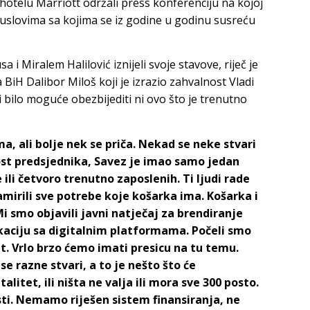
 hotelu Marriott održali press konferenciju na kojoj
 uslovima sa kojima se iz godine u godinu susreću
i Miralem Halilović iznijeli svoje stavove, riječ je
BiH Dalibor Miloš koji je izrazio zahvalnost Vladi
 bilo moguće obezbijediti ni ovo što je trenutno
a, ali bolje nek se priča. Nekad se neke stvari
ost predsjednika, Savez je imao samo jedan
ili četvoro trenutno zaposlenih. Ti ljudi rade
mirili sve potrebe koje košarka ima. Košarka i
Mi smo objavili javni natječaj za brendiranje
kaciju sa digitalnim platformama. Počeli smo
ut. Vrlo brzo ćemo imati presicu na tu temu.
e razne stvari, a to je nešto što će
itet, ili ništa ne valja ili mora sve 300 posto.
ti. Nemamo riješen sistem finansiranja, ne