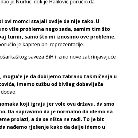
odao je Nurkić, dok je Halilović poručio da
i ovi momci stajali ovdje da nije tako. U
uno više problema nego sada, samim tim što
ovaj turnir, samo što mi iznosimo ove probleme,
poručio je kapiten bh. reprezentacije.
ošarkaškog saveza BiH i iznio nove zabrinjavajuće
, moguće je da dobijemo zabranu takmičenja u
ovića, imamo tužbu od bivšeg dobavljača
a dodao:
momaka koji igraju jer vole ovu državu, da smo
stimo. Da napravimo da je normalno da idemo na
me prolazi, a da se ništa ne radi. To je bit
 da nađemo rješenje kako da dalje idemo u