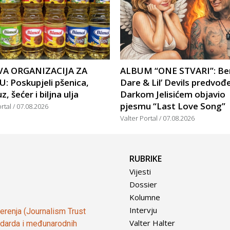
A ORGANIZACIJA ZA
ALBUM “ONE STVARI”: Be
: Poskupjeli pšenica,
Dare & Lil’ Devils predvođ
, šećer i biljna ulja
Darkom Jelisićem objavio
pjesmu “Last Love Song”
ortal
07.08.2026
Valter Portal
07.08.2026
RUBRIKE
Vijesti
Dossier
Kolumne
Intervju
vjerenja (Journalism Trust
Valter Halter
tandarda i međunarodnih