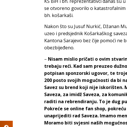
KS BiH i bh. reprezentativci danas su u
se otvoreno govorilo o katastrofalnim
bh. košarkaši.
Nakon što su Jusuf Nurkić, Džanan Musa 
uzeo i predsjednik Košarkaškog saveza 
Kantona Sarajevo bez čije pomoći ne bi
obezbijeđeno.
–
Nisam mislio pričati o ovim stvarim
trebaju reći. Kad sam preuzeo dužn
potpisan sponzorski ugovor, te troje 
200 posto svojih mogućnosti da bi na
Savez su brend koji nije iskorišten. 
Saveza, za imidž Saveza, za komuni
raditi na rebrendiranju. To je dug p
Pokreće se online fan shop, pokreću s
unaprijediti rad Saveza. Imamo mental
Moramo biti svjesni naših mogućnos