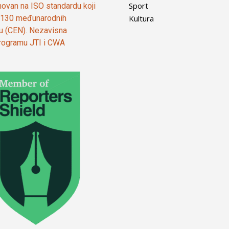
Sport
ovan na ISO standardu koji
Kultura
od 130 međunarodnih
ju (CEN). Nezavisna
 programu JTI i CWA