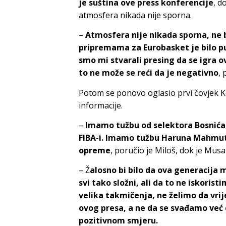
je suština ove press konferencije
, d
atmosfera nikada nije sporna.
–
Atmosfera nije nikada sporna, ne b
pripremama za Eurobasket je bilo p
smo mi stvarali presing da se igra 
to ne može se reći da je negativno
, 
Potom se ponovo oglasio prvi čovjek K
informacije.
–
Imamo tužbu od selektora Bosnića
FIBA-i. Imamo tužbu Haruna Mahmut
opreme
, poručio je Miloš, dok je Mus
– Ž
alosno bi bilo da ova generacija 
svi tako složni, ali da to ne iskori
velika takmičenja, ne želimo da vrije
ovog presa, a ne da se svađamo već
pozitivnom smjeru.