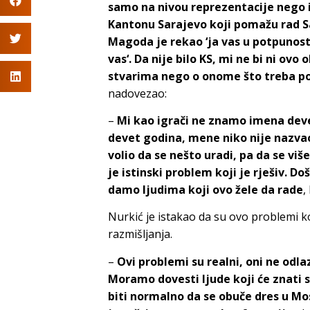
samo na nivou reprezentacije nego i
Kantonu Sarajevo koji pomažu rad Sa
Magoda je rekao ‘ja vas u potpunosti
vas‘. Da nije bilo KS, mi ne bi ni ovo
stvarima nego o onome što treba po
nadovezao:
–
Mi kao igrači ne znamo imena dev
devet godina, mene niko nije nazvao 
volio da se nešto uradi, pa da se viš
je istinski problem koji je rješiv. Do
damo ljudima koji ovo žele da rade
,
Nurkić je istakao da su ovo problemi ko
razmišljanja.
–
Ovi problemi su realni, oni ne odl
Moramo dovesti ljude koji će znati 
biti normalno da se obuče dres u Mos