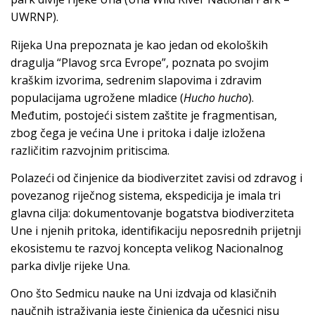
UWRNP).
Rijeka Una prepoznata je kao jedan od ekoloških
dragulja “Plavog srca Evrope”, poznata po svojim
kraškim izvorima, sedrenim slapovima i zdravim
populacijama ugrožene mladice (
Hucho hucho
).
Međutim, postojeći sistem zaštite je fragmentisan,
zbog čega je većina Une i pritoka i dalje izložena
različitim razvojnim pritiscima.
Polazeći od činjenice da biodiverzitet zavisi od zdravog i
povezanog riječnog sistema, ekspedicija je imala tri
glavna cilja: dokumentovanje bogatstva biodiverziteta
Une i njenih pritoka, identifikaciju neposrednih prijetnji
ekosistemu te razvoj koncepta velikog Nacionalnog
parka divlje rijeke Una.
Ono što Sedmicu nauke na Uni izdvaja od klasičnih
naučnih istraživanja jeste činjenica da učesnici nisu