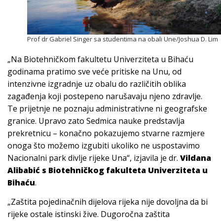
Prof dr Gabriel Singer sa studentima na obali Une/Joshua D. Lim
„Na Biotehničkom fakultetu Univerziteta u Bihaću
godinama pratimo sve veće pritiske na Unu, od
intenzivne izgradnje uz obalu do različitih oblika
zagađenja koji postepeno narušavaju njeno zdravlje.
Te prijetnje ne poznaju administrativne ni geografske
granice. Upravo zato Sedmica nauke predstavlja
prekretnicu – konačno pokazujemo stvarne razmjere
onoga što možemo izgubiti ukoliko ne uspostavimo
Nacionalni park divlje rijeke Una“, izjavila je dr.
Vildana
Alibabić s Biotehničkog fakulteta Univerziteta u
Bihaću
.
„Zaštita pojedinačnih dijelova rijeka nije dovoljna da bi
rijeke ostale istinski žive. Dugoročna zaštita