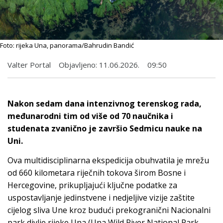
Foto: rijeka Una, panorama/Bahrudin Bandić
Valter Portal
Objavljeno:
11.06.2026.
09:50
Nakon sedam dana intenzivnog terenskog rada,
međunarodni tim od više od 70 naučnika i
studenata zvanično je završio Sedmicu nauke na
Uni.
Ova multidisciplinarna ekspedicija obuhvatila je mrežu
od 660 kilometara riječnih tokova širom Bosne i
Hercegovine, prikupljajući ključne podatke za
uspostavljanje jedinstvene i nedjeljive vizije zaštite
cijelog sliva Une kroz budući prekogranični Nacionalni
park divlje rijeke Una (Una Wild River National Park –