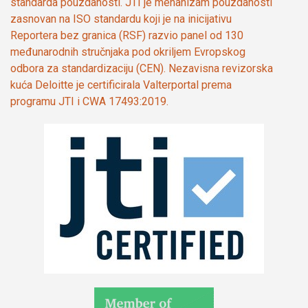
standarda pouzdanosti. JTI je mehanizam pouzdanosti
zasnovan na ISO standardu koji je na inicijativu
Reportera bez granica (RSF) razvio panel od 130
međunarodnih stručnjaka pod okriljem Evropskog
odbora za standardizaciju (CEN). Nezavisna revizorska
kuća Deloitte je certificirala Valterportal prema
programu JTI i CWA 17493:2019.