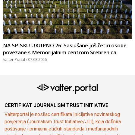
NA SPISKU UKUPNO 26: Saslušane još četiri osobe
povezane s Memorijalnim centrom Srebrenica
Valter Portal
07.08.2026
CERTIFIKAT JOURNALISM TRUST INITIATIVE
Valterportal je nosilac certifikata Inicijative novinarskog
povjerenja (Journalism Trust Initiative/JTI), koja definira
poštivanje i primjenu etičkih standarda i međunarodnih