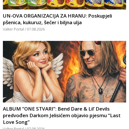
UN-OVA ORGANIZACIJA ZA HRANU: Poskupjeli
pšenica, kukuruz, šećer i biljna ulja
Valter Portal
07.08.2026
ALBUM “ONE STVARI”: Bend Dare & Lil’ Devils
predvođen Darkom Jelisićem objavio pjesmu “Last
Love Song”
Valter Portal
07.08.2026