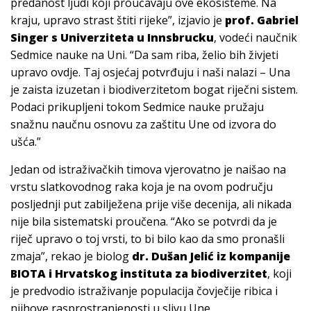
predanost ljudi koji proučavaju ove ekosisteme. Na
kraju, upravo strast štiti rijeke”, izjavio je
prof. Gabriel
Singer s Univerziteta u Innsbrucku
, vodeći naučnik
Sedmice nauke na Uni. “Da sam riba, želio bih živjeti
upravo ovdje. Taj osjećaj potvrđuju i naši nalazi – Una
je zaista izuzetan i biodiverzitetom bogat riječni sistem.
Podaci prikupljeni tokom Sedmice nauke pružaju
snažnu naučnu osnovu za zaštitu Une od izvora do
ušća.”
Jedan od istraživačkih timova vjerovatno je naišao na
vrstu slatkovodnog raka koja je na ovom području
posljednji put zabilježena prije više decenija, ali nikada
nije bila sistematski proučena. “Ako se potvrdi da je
riječ upravo o toj vrsti, to bi bilo kao da smo pronašli
zmaja”, rekao je biolog
dr. Dušan Jelić iz kompanije
BIOTA i Hrvatskog instituta za biodiverzitet
, koji
je predvodio istraživanje populacija čovječije ribica i
njihove rasprostranjenosti u slivu Une.