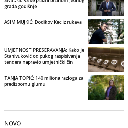
SNSD-a: RS se prazni brzinom jednog
grada godišnje
ASIM MUJKIĆ: Dodikov Kec iz rukava
UMJETNOST PRESERAVANJA: Kako je
Stanivuković od pukog raspisivanja
tendera napravio umjetnički čin
TANJA TOPIĆ: 140 miliona razloga za
predizbornu glumu
NOVO