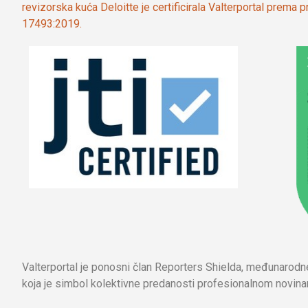
revizorska kuća Deloitte je certificirala Valterportal prema
17493:2019.
Valterportal je ponosni član Reporters Shielda, međunarod
koja je simbol kolektivne predanosti profesionalnom novinar