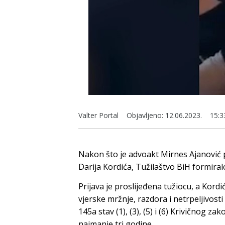
Valter Portal
Objavljeno:
12.06.2023.
15:3
Nakon što je advoakt Mirnes Ajanović p
Darija Kordića, Tužilaštvo BiH formiral
Prijava je proslijeđena tužiocu, a Kordić
vjerske mržnje, razdora i netrpeljivost
145a stav (1), (3), (5) i (6) Krivičnog 
najmanje tri godine.