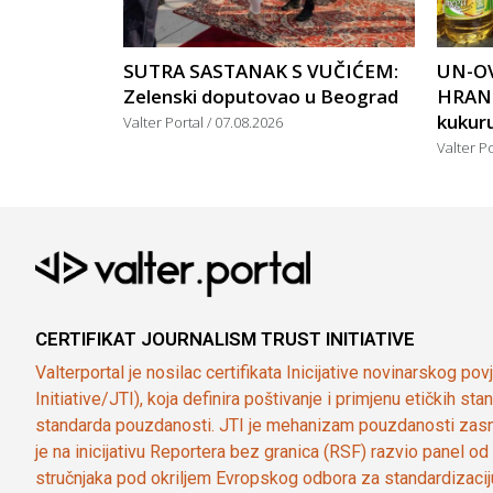
SUTRA SASTANAK S VUČIĆEM:
UN-OV
Zelenski doputovao u Beograd
HRANU
kukuruz
Valter Portal
07.08.2026
Valter P
CERTIFIKAT JOURNALISM TRUST INITIATIVE
Valterportal je nosilac certifikata Inicijative novinarskog po
Initiative/JTI), koja definira poštivanje i primjenu etičkih s
standarda pouzdanosti. JTI je mehanizam pouzdanosti zasn
je na inicijativu Reportera bez granica (RSF) razvio panel 
stručnjaka pod okriljem Evropskog odbora za standardizaci