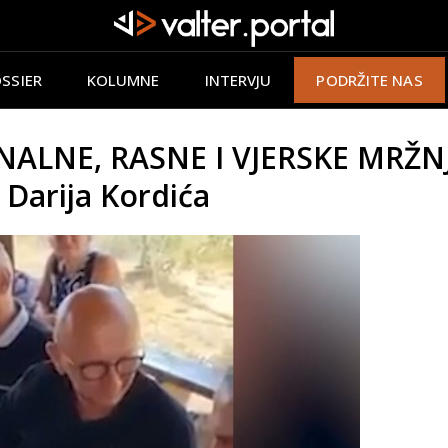
SSIER
KOLUMNE
INTERVJU
PODRŽITE NAS
ALNE, RASNE I VJERSKE MRŽNJE
 Darija Kordića