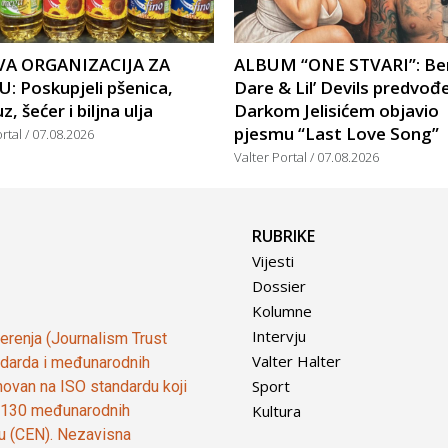
A ORGANIZACIJA ZA
ALBUM “ONE STVARI”: Be
: Poskupjeli pšenica,
Dare & Lil’ Devils predvođ
, šećer i biljna ulja
Darkom Jelisićem objavio
pjesmu “Last Love Song”
ortal
07.08.2026
Valter Portal
07.08.2026
RUBRIKE
Vijesti
Dossier
Kolumne
Intervju
vjerenja (Journalism Trust
Valter Halter
tandarda i međunarodnih
Sport
ovan na ISO standardu koji
Kultura
od 130 međunarodnih
ju (CEN). Nezavisna