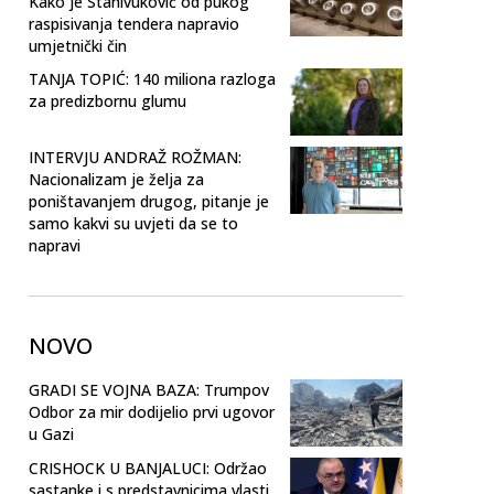
Kako je Stanivuković od pukog
raspisivanja tendera napravio
umjetnički čin
TANJA TOPIĆ: 140 miliona razloga
za predizbornu glumu
INTERVJU ANDRAŽ ROŽMAN:
Nacionalizam je želja za
poništavanjem drugog, pitanje je
samo kakvi su uvjeti da se to
napravi
NOVO
GRADI SE VOJNA BAZA: Trumpov
Odbor za mir dodijelio prvi ugovor
u Gazi
CRISHOCK U BANJALUCI: Održao
sastanke i s predstavnicima vlasti