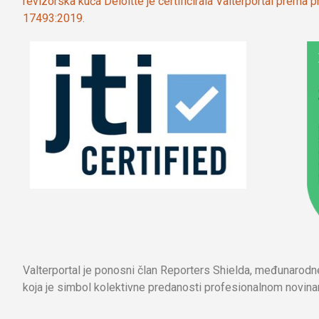
revizorska kuća Deloitte je certificirala Valterportal prema
17493:2019.
Valterportal je ponosni član Reporters Shielda, međunarod
koja je simbol kolektivne predanosti profesionalnom novinar