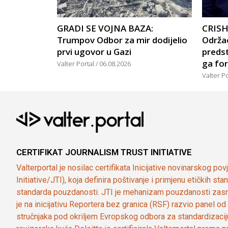
GRADI SE VOJNA BAZA:
CRISH
Trumpov Odbor za mir dodijelio
Održao
prvi ugovor u Gazi
predst
ga for
Valter Portal
06.08.2026
Valter P
CERTIFIKAT JOURNALISM TRUST INITIATIVE
Valterportal je nosilac certifikata Inicijative novinarskog po
Initiative/JTI), koja definira poštivanje i primjenu etičkih s
standarda pouzdanosti. JTI je mehanizam pouzdanosti zasn
je na inicijativu Reportera bez granica (RSF) razvio panel 
stručnjaka pod okriljem Evropskog odbora za standardizaci