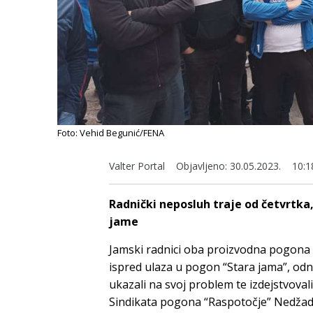
Foto: Vehid Begunić/FENA
Valter Portal
Objavljeno:
30.05.2023.
10:1
Radnički neposluh traje od četvrtka,
jame
Jamski radnici oba proizvodna pogona 
ispred ulaza u pogon “Stara jama”, o
ukazali na svoj problem te izdejstvovali
Sindikata pogona “Raspotočje” Nedžad