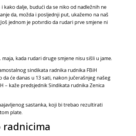
 i kako dalje, budući da se niko od nadležnih ne
janje da, možda i posljednji put, ukažemo na naš
Još jednom je potvrdio da rudari prve smjene ni
. maja, kada rudari druge smjene nisu sišli u jame.
amostalnog sindikata radnika rudnika FBiH
o da će danas u 13 sati, nakon jučerašnjeg našeg
iH – kaže predsjednik Sindikata rudnika Zenica
javljenog sastanka, koji bi trebao rezultirati
tom plate.
o radnicima