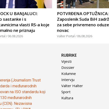
OCK U BANJALUCI:
POTVRĐENA OPTUŽNICA:
 sastanke i s
Zaposlenik Suda BiH zadr
avnicima vlasti RS-a koje
za sebe privremeno oduze
malno ne priznaju
novac
ortal
06.08.2026
Valter Portal
06.08.2026
RUBRIKE
Vijesti
Dossier
Kolumne
Intervju
vjerenja (Journalism Trust
Valter Halter
tandarda i međunarodnih
Sport
ovan na ISO standardu koji
Kultura
od 130 međunarodnih
ju (CEN). Nezavisna