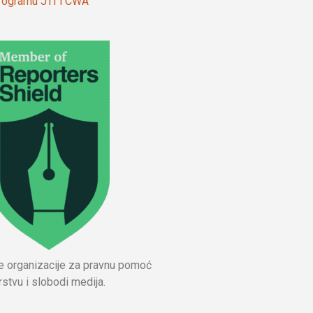
 programu JTI i CWA
ne organizacije za pravnu pomoć
stvu i slobodi medija.