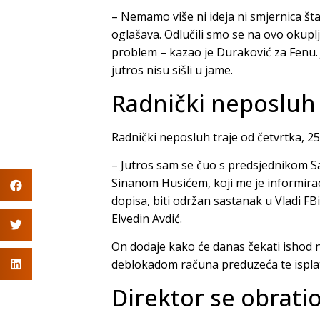
– Nemamo više ni ideja ni smjernica šta
oglašava. Odlučili smo se na ovo okupl
problem – kazao je Duraković za Fenu. 
jutros nisu sišli u jame.
Radnički neposluh
Radnički neposluh traje od četvrtka, 25
– Jutros sam se čuo s predsjednikom S
Sinanom Husićem, koji me je informira
dopisa, biti održan sastanak u Vladi FB
Elvedin Avdić.
On dodaje kako će danas čekati ishod na
deblokadom računa preduzeća te ispla
Direktor se obrati