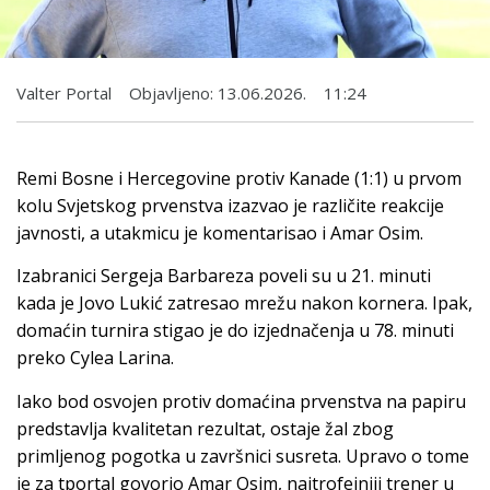
Valter Portal
Objavljeno:
13.06.2026.
11:24
Remi Bosne i Hercegovine protiv Kanade (1:1) u prvom
kolu Svjetskog prvenstva izazvao je različite reakcije
javnosti, a utakmicu je komentarisao i Amar Osim.
Izabranici Sergeja Barbareza poveli su u 21. minuti
kada je Jovo Lukić zatresao mrežu nakon kornera. Ipak,
domaćin turnira stigao je do izjednačenja u 78. minuti
preko Cylea Larina.
Iako bod osvojen protiv domaćina prvenstva na papiru
predstavlja kvalitetan rezultat, ostaje žal zbog
primljenog pogotka u završnici susreta. Upravo o tome
je za tportal govorio Amar Osim, najtrofejniji trener u