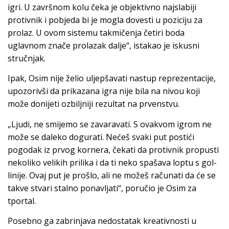
igri. U završnom kolu čeka je objektivno najslabiji
protivnik i pobjeda bi je mogla dovesti u poziciju za
prolaz. U ovom sistemu takmičenja četiri boda
uglavnom znače prolazak dalje“, istakao je iskusni
stručnjak.
Ipak, Osim nije želio uljepšavati nastup reprezentacije,
upozorivši da prikazana igra nije bila na nivou koji
može donijeti ozbiljniji rezultat na prvenstvu.
„Ljudi, ne smijemo se zavaravati. S ovakvom igrom ne
može se daleko dogurati. Nećeš svaki put postići
pogodak iz prvog kornera, čekati da protivnik propusti
nekoliko velikih prilika i da ti neko spašava loptu s gol-
linije. Ovaj put je prošlo, ali ne možeš računati da će se
takve stvari stalno ponavljati“, poručio je Osim za
tportal.
Posebno ga zabrinjava nedostatak kreativnosti u