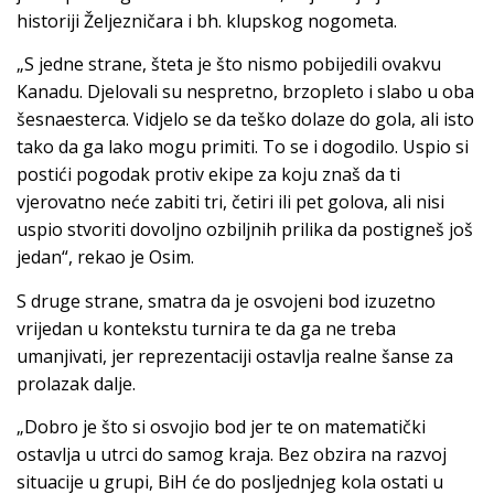
historiji Željezničara i bh. klupskog nogometa.
„S jedne strane, šteta je što nismo pobijedili ovakvu
Kanadu. Djelovali su nespretno, brzopleto i slabo u oba
šesnaesterca. Vidjelo se da teško dolaze do gola, ali isto
tako da ga lako mogu primiti. To se i dogodilo. Uspio si
postići pogodak protiv ekipe za koju znaš da ti
vjerovatno neće zabiti tri, četiri ili pet golova, ali nisi
uspio stvoriti dovoljno ozbiljnih prilika da postigneš još
jedan“, rekao je Osim.
S druge strane, smatra da je osvojeni bod izuzetno
vrijedan u kontekstu turnira te da ga ne treba
umanjivati, jer reprezentaciji ostavlja realne šanse za
prolazak dalje.
„Dobro je što si osvojio bod jer te on matematički
ostavlja u utrci do samog kraja. Bez obzira na razvoj
situacije u grupi, BiH će do posljednjeg kola ostati u