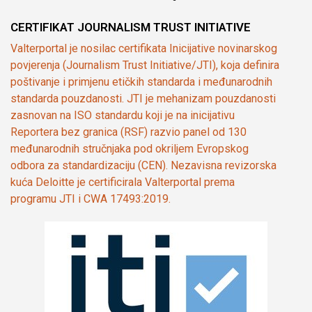
CERTIFIKAT JOURNALISM TRUST INITIATIVE
Valterportal je nosilac certifikata Inicijative novinarskog
povjerenja (Journalism Trust Initiative/JTI), koja definira
poštivanje i primjenu etičkih standarda i međunarodnih
standarda pouzdanosti. JTI je mehanizam pouzdanosti
zasnovan na ISO standardu koji je na inicijativu
Reportera bez granica (RSF) razvio panel od 130
međunarodnih stručnjaka pod okriljem Evropskog
odbora za standardizaciju (CEN). Nezavisna revizorska
kuća Deloitte je certificirala Valterportal prema
programu JTI i CWA 17493:2019.