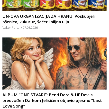
UN-OVA ORGANIZACIJA ZA HRANU: Poskupjeli
pšenica, kukuruz, šećer i biljna ulja
Valter Portal
07.08.2026
ALBUM “ONE STVARI”: Bend Dare & Lil’ Devils
predvođen Darkom Jelisićem objavio pjesmu “Last
Love Song”