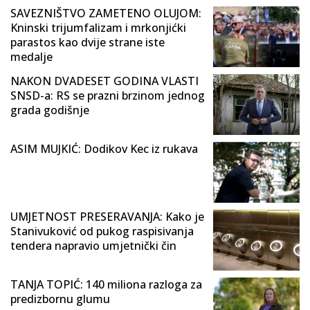
SAVEZNIŠTVO ZAMETENO OLUJOM:
Kninski trijumfalizam i mrkonjićki
parastos kao dvije strane iste
medalje
NAKON DVADESET GODINA VLASTI
SNSD-a: RS se prazni brzinom jednog
grada godišnje
ASIM MUJKIĆ: Dodikov Kec iz rukava
UMJETNOST PRESERAVANJA: Kako je
Stanivuković od pukog raspisivanja
tendera napravio umjetnički čin
TANJA TOPIĆ: 140 miliona razloga za
predizbornu glumu