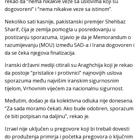
rekao da “nema nikakve veze sa uslovima koji su
dogovoreni” i “nema nikakve veze sa istinom”.
Nekoliko sati kasnije, pakistanski premijer Shehbaz
Sharif, čija je zemlja pomogla u posredovanju u
postizanju sporazuma, izjavio je da je Memorandum o
razumijevanju (MOU) između SAD-a i Irana dogovoren i
da se čeka njegova finalizacija.
Iranski državni mediji citirali su Araghchija koji je rekao
da postoje “pristalice i protivnici” najnovijih uslova
sporazuma među najvišim iranskim sigurnosnim
tijelom, Vrhovnim vijećem za nacionalnu sigurnost.
Međutim, dodao je da kolektivna odluka nije donesena.
“Za sada moramo čekati. Ako bude odobren, sporazum
će biti potpisan na daljinu”, rekao je.
Izrael nije uključen u pregovore koji bi trebali dovesti
do produženja primirja i početka pregovora o ključnim