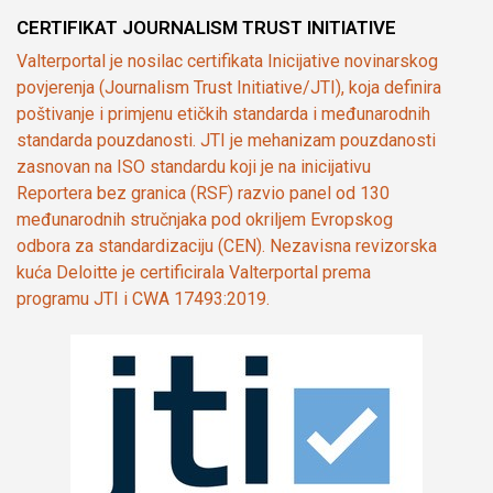
CERTIFIKAT JOURNALISM TRUST INITIATIVE
Valterportal je nosilac certifikata Inicijative novinarskog
povjerenja (Journalism Trust Initiative/JTI), koja definira
poštivanje i primjenu etičkih standarda i međunarodnih
standarda pouzdanosti. JTI je mehanizam pouzdanosti
zasnovan na ISO standardu koji je na inicijativu
Reportera bez granica (RSF) razvio panel od 130
međunarodnih stručnjaka pod okriljem Evropskog
odbora za standardizaciju (CEN). Nezavisna revizorska
kuća Deloitte je certificirala Valterportal prema
programu JTI i CWA 17493:2019.