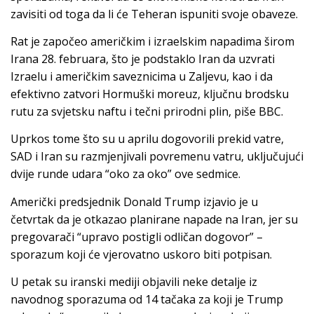
zavisiti od toga da li će Teheran ispuniti svoje obaveze.
Rat je započeo američkim i izraelskim napadima širom
Irana 28. februara, što je podstaklo Iran da uzvrati
Izraelu i američkim saveznicima u Zaljevu, kao i da
efektivno zatvori Hormuški moreuz, ključnu brodsku
rutu za svjetsku naftu i tečni prirodni plin, piše BBC.
Uprkos tome što su u aprilu dogovorili prekid vatre,
SAD i Iran su razmjenjivali povremenu vatru, uključujući
dvije runde udara “oko za oko” ove sedmice.
Američki predsjednik Donald Trump izjavio je u
četvrtak da je otkazao planirane napade na Iran, jer su
pregovarači “upravo postigli odličan dogovor” –
sporazum koji će vjerovatno uskoro biti potpisan.
U petak su iranski mediji objavili neke detalje iz
navodnog sporazuma od 14 tačaka za koji je Trump