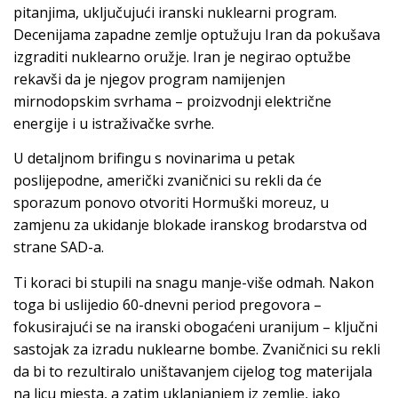
pitanjima, uključujući iranski nuklearni program.
Decenijama zapadne zemlje optužuju Iran da pokušava
izgraditi nuklearno oružje. Iran je negirao optužbe
rekavši da je njegov program namijenjen
mirnodopskim svrhama – proizvodnji električne
energije i u istraživačke svrhe.
U detaljnom brifingu s novinarima u petak
poslijepodne, američki zvaničnici su rekli da će
sporazum ponovo otvoriti Hormuški moreuz, u
zamjenu za ukidanje blokade iranskog brodarstva od
strane SAD-a.
Ti koraci bi stupili na snagu manje-više odmah. Nakon
toga bi uslijedio 60-dnevni period pregovora –
fokusirajući se na iranski obogaćeni uranijum – ključni
sastojak za izradu nuklearne bombe. Zvaničnici su rekli
da bi to rezultiralo uništavanjem cijelog tog materijala
na licu mjesta, a zatim uklanjanjem iz zemlje, iako