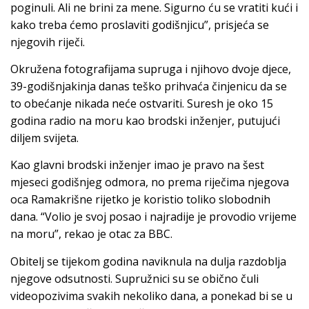
poginuli. Ali ne brini za mene. Sigurno ću se vratiti kući i
kako treba ćemo proslaviti godišnjicu”, prisjeća se
njegovih riječi.
Okružena fotografijama supruga i njihovo dvoje djece,
39-godišnjakinja danas teško prihvaća činjenicu da se
to obećanje nikada neće ostvariti. Suresh je oko 15
godina radio na moru kao brodski inženjer, putujući
diljem svijeta.
Kao glavni brodski inženjer imao je pravo na šest
mjeseci godišnjeg odmora, no prema riječima njegova
oca Ramakrišne rijetko je koristio toliko slobodnih
dana. “Volio je svoj posao i najradije je provodio vrijeme
na moru”, rekao je otac za BBC.
Obitelj se tijekom godina naviknula na dulja razdoblja
njegove odsutnosti. Supružnici su se obično čuli
videopozivima svakih nekoliko dana, a ponekad bi se u