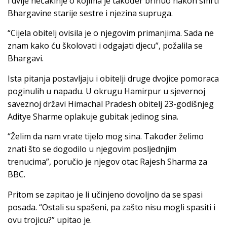
i dvije nećakinje o kojima je također brinuo nakon smrti
Bhargavine starije sestre i njezina supruga.
“Cijela obitelj ovisila je o njegovim primanjima. Sada ne
znam kako ću školovati i odgajati djecu”, požalila se
Bhargavi.
Ista pitanja postavljaju i obitelji druge dvojice pomoraca
poginulih u napadu. U okrugu Hamirpur u sjevernoj
saveznoj državi Himachal Pradesh obitelj 23-godišnjeg
Aditye Sharme oplakuje gubitak jedinog sina.
“Želim da nam vrate tijelo mog sina. Također želimo
znati što se dogodilo u njegovim posljednjim
trenucima”, poručio je njegov otac Rajesh Sharma za
BBC.
Pritom se zapitao je li učinjeno dovoljno da se spasi
posada. “Ostali su spašeni, pa zašto nisu mogli spasiti i
ovu trojicu?” upitao je.