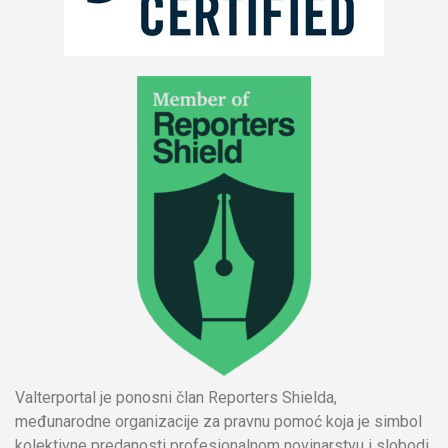
Valterportal je ponosni član Reporters Shielda,
međunarodne organizacije za pravnu pomoć koja je simbol
kolektivne predanosti profesionalnom novinarstvu i slobodi