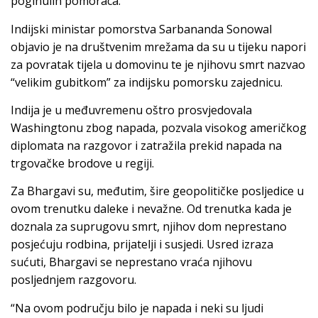
poginulih pomoraca.
Indijski ministar pomorstva Sarbananda Sonowal
objavio je na društvenim mrežama da su u tijeku napori
za povratak tijela u domovinu te je njihovu smrt nazvao
“velikim gubitkom” za indijsku pomorsku zajednicu.
Indija je u međuvremenu oštro prosvjedovala
Washingtonu zbog napada, pozvala visokog američkog
diplomata na razgovor i zatražila prekid napada na
trgovačke brodove u regiji.
Za Bhargavi su, međutim, šire geopolitičke posljedice u
ovom trenutku daleke i nevažne. Od trenutka kada je
doznala za suprugovu smrt, njihov dom neprestano
posjećuju rodbina, prijatelji i susjedi. Usred izraza
sućuti, Bhargavi se neprestano vraća njihovu
posljednjem razgovoru.
“Na ovom području bilo je napada i neki su ljudi