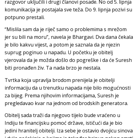
razgovor uključili i drugi članovi posade. No od 5. lipnja
komunikacija je postajala sve teža. Do 9. lipnja pozivi su
potpuno prestali.
“Mislila sam da je riječ samo o problemima s mrežom
jer su bili na moru”, navela je Bhargavi. Dva dana čekala
je bilo kakvu vijest, a potom je saznala da je njezin
suprug poginuo u napadu. U početku je obitelj
vjerovala da je možda došlo do pogreške i da će Suresh
biti pronađen živ. Ta nada brzo je nestala.
Tvrtka koja upravlja brodom prenijela je obitelji
informaciju da u trenutku napada nije bilo mogućnosti
za bijeg. Prema njihovim informacijama, Suresh je
pregledavao kvar na jednom od brodskih generatora.
Obitelj sada traži da njegovo tijelo bude vraćeno u
Indiju te financijsku pomoć države, ističući da je bio
jedini hranitelj obitelji. Iza sebe je ostavio dvojicu sinova