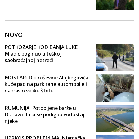
NOVO
POTKOZARJE KOD BANJA LUKE:
Mladić poginuo u teškoj
saobraćajnoj nesreći
MOSTAR: Dio ruševine Alajbegovića
kuće pao na parkirane automobile i
napravio veliku štetu
RUMUNIJA: Potopljene barže u
Dunavu da bi se podigao vodostaj
rijeke
UPRKOS PROBLEMIMA: Njemačka