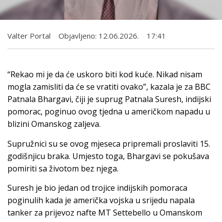
Valter Portal
Objavljeno:
12.06.2026.
17:41
“Rekao mi je da će uskoro biti kod kuće. Nikad nisam
mogla zamisliti da će se vratiti ovako”, kazala je za BBC
Patnala Bhargavi, čiji je suprug Patnala Suresh, indijski
pomorac, poginuo ovog tjedna u američkom napadu u
blizini Omanskog zaljeva.
Supružnici su se ovog mjeseca pripremali proslaviti 15.
godišnjicu braka. Umjesto toga, Bhargavi se pokušava
pomiriti sa životom bez njega.
Suresh je bio jedan od trojice indijskih pomoraca
poginulih kada je američka vojska u srijedu napala
tanker za prijevoz nafte MT Settebello u Omanskom