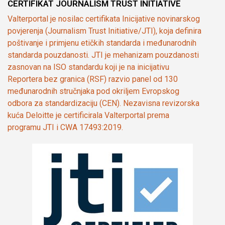
CERTIFIKAT JOURNALISM TRUST INITIATIVE
Valterportal je nosilac certifikata Inicijative novinarskog
povjerenja (Journalism Trust Initiative/JTI), koja definira
poštivanje i primjenu etičkih standarda i međunarodnih
standarda pouzdanosti. JTI je mehanizam pouzdanosti
zasnovan na ISO standardu koji je na inicijativu
Reportera bez granica (RSF) razvio panel od 130
međunarodnih stručnjaka pod okriljem Evropskog
odbora za standardizaciju (CEN). Nezavisna revizorska
kuća Deloitte je certificirala Valterportal prema
programu JTI i CWA 17493:2019.