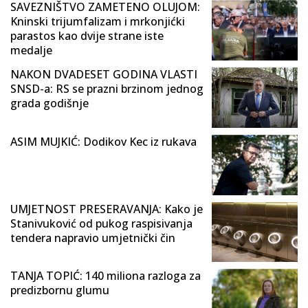
SAVEZNIŠTVO ZAMETENO OLUJOM:
Kninski trijumfalizam i mrkonjićki
parastos kao dvije strane iste
medalje
NAKON DVADESET GODINA VLASTI
SNSD-a: RS se prazni brzinom jednog
grada godišnje
ASIM MUJKIĆ: Dodikov Kec iz rukava
UMJETNOST PRESERAVANJA: Kako je
Stanivuković od pukog raspisivanja
tendera napravio umjetnički čin
TANJA TOPIĆ: 140 miliona razloga za
predizbornu glumu