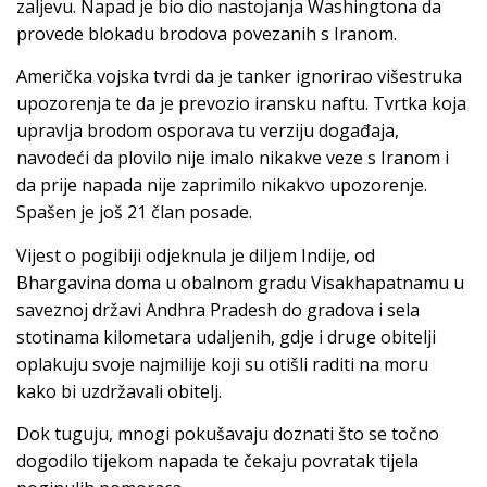
zaljevu. Napad je bio dio nastojanja Washingtona da
provede blokadu brodova povezanih s Iranom.
Američka vojska tvrdi da je tanker ignorirao višestruka
upozorenja te da je prevozio iransku naftu. Tvrtka koja
upravlja brodom osporava tu verziju događaja,
navodeći da plovilo nije imalo nikakve veze s Iranom i
da prije napada nije zaprimilo nikakvo upozorenje.
Spašen je još 21 član posade.
Vijest o pogibiji odjeknula je diljem Indije, od
Bhargavina doma u obalnom gradu Visakhapatnamu u
saveznoj državi Andhra Pradesh do gradova i sela
stotinama kilometara udaljenih, gdje i druge obitelji
oplakuju svoje najmilije koji su otišli raditi na moru
kako bi uzdržavali obitelj.
Dok tuguju, mnogi pokušavaju doznati što se točno
dogodilo tijekom napada te čekaju povratak tijela