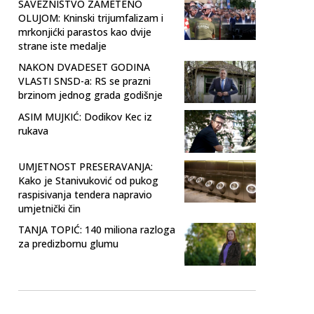
SAVEZNIŠTVO ZAMETENO
OLUJOM: Kninski trijumfalizam i
mrkonjićki parastos kao dvije
strane iste medalje
NAKON DVADESET GODINA
VLASTI SNSD-a: RS se prazni
brzinom jednog grada godišnje
ASIM MUJKIĆ: Dodikov Kec iz
rukava
UMJETNOST PRESERAVANJA:
Kako je Stanivuković od pukog
raspisivanja tendera napravio
umjetnički čin
TANJA TOPIĆ: 140 miliona razloga
za predizbornu glumu