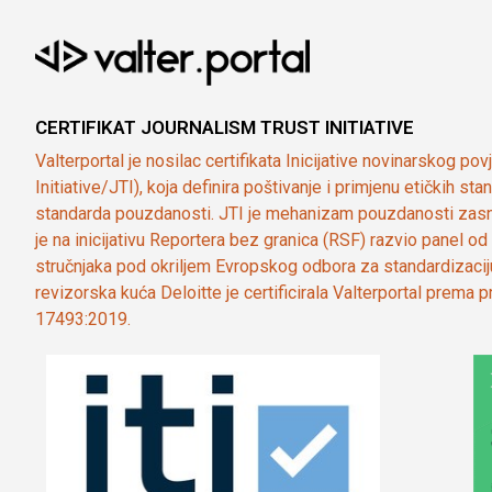
CERTIFIKAT JOURNALISM TRUST INITIATIVE
Valterportal je nosilac certifikata Inicijative novinarskog po
Initiative/JTI), koja definira poštivanje i primjenu etičkih s
standarda pouzdanosti. JTI je mehanizam pouzdanosti zasn
je na inicijativu Reportera bez granica (RSF) razvio panel 
stručnjaka pod okriljem Evropskog odbora za standardizaci
revizorska kuća Deloitte je certificirala Valterportal prema
17493:2019.