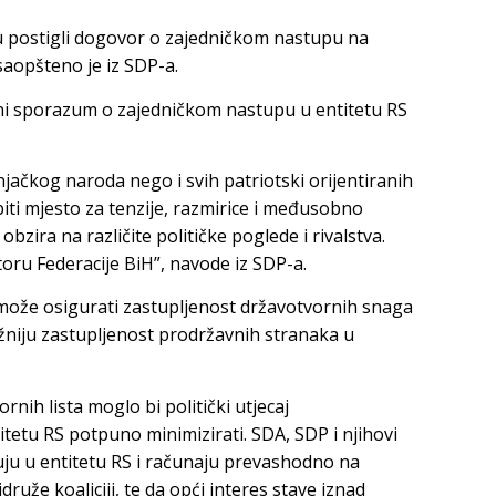
u postigli dogovor o zajedničkom nastupu na
saopšteno je iz SDP-a.
čni sporazum o zajedničkom nastupu u entitetu RS
ačkog naroda nego i svih patriotski orijentiranih
iti mjesto za tenzije, razmirice i međusobno
zira na različite političke poglede i rivalstva.
oru Federacije BiH”, navode iz SDP-a.
p može osigurati zastupljenost državotvornih snaga
ažniju zastupljenost prodržavnih stranaka u
ornih lista moglo bi politički utjecaj
etu RS potpuno minimizirati. SDA, SDP i njihovi
luju u entitetu RS i računaju prevashodno na
druže koaliciji, te da opći interes stave iznad