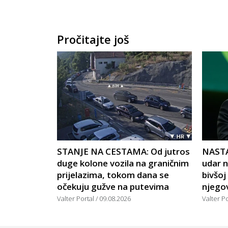
Pročitajte još
STANJE NA CESTAMA: Od jutros
NASTA
duge kolone vozila na graničnim
udar n
prijelazima, tokom dana se
bivšoj
očekuju gužve na putevima
njego
Valter Portal
09.08.2026
Valter P