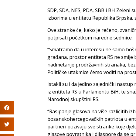
SDP, SDA, NES, PDA, SBB i BH Zeleni s
izborima u entitetu Republika Srpska, 
Ove stranke će, kako je rečeno, zvani
potpisati početkom naredne sedmice.
“Smatramo da u interesu ne samo bošnj
građana, prostor entiteta RS ne smije b
nadmetanje prodržavnih stranaka, bez ob
Političke utakmice ćemo voditi na prost
Istakli su i da jedino zajednički nastu
iz entiteta RS u Parlamentu BiH, te sn
Narodnoj skupštini RS.
“Rasipanje glasova na više različitih izb
bosanskohercegovačkih patriota u entit
partneri pozivaju sve stranke koje dje
glasove povratnika i dijaspore da se pri