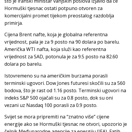
što je iranski ministar vanjskih poslova izjavio da će
Hormuški tjesnac ostati potpuno otvoren za
komercijalni promet tijekom preostalog razdoblja
primirja.
Cijena Brent nafte, koja je globalna referentna
vrijednost, pala je za 9 posto na 90 dolara po barelu.
Američka WTI nafta, koja služi kao referentna
vrijednost za SAD, potonula je za 9.5 posto na 82.60
dolara po barelu.
Istovremeno su na američkim burzama porasli
terminski ugovori. Dow Jones futuresi skočili su za 560
bodova, što je rast od 1.16 posto. Terminski ugovori na
indeks S&P 500 ojačali su za 0.8 posto, dok su oni
vezani uz Nasdaq 100 porasli za 0.9 posto.
Svijet se mora pripremiti na “znatno više” cijene
energije ako se Hormuški tjesnac ne otvori, upozorio je
čelnik Međunarodne agencije za energiju (IEA), Fatih