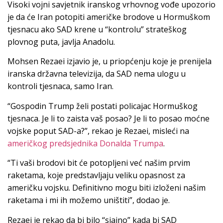
Visoki vojni savjetnik iranskog vrhovnog vođe upozorio
je da će Iran potopiti američke brodove u Hormuškom
tjesnacu ako SAD krene u “kontrolu” strateškog
plovnog puta, javlja Anadolu.
Mohsen Rezaei izjavio je, u priopćenju koje je prenijela
iranska državna televizija, da SAD nema ulogu u
kontroli tjesnaca, samo Iran.
“Gospodin Trump želi postati policajac Hormuškog
tjesnaca. Je li to zaista vaš posao? Je li to posao moćne
vojske poput SAD-a?”, rekao je Rezaei, misleći na
američkog predsjednika Donalda Trumpa
.
“Ti vaši brodovi bit će potopljeni već našim prvim
raketama, koje predstavljaju veliku opasnost za
američku vojsku. Definitivno mogu biti izloženi našim
raketama i mi ih možemo uništiti”, dodao je.
Rezaei je rekao da bi bilo “sjajno” kada bi SAD