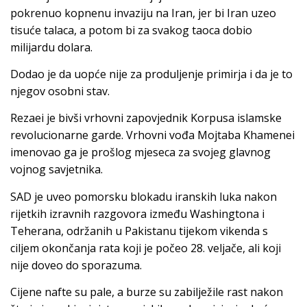
pokrenuo kopnenu invaziju na Iran, jer bi Iran uzeo
tisuće talaca, a potom bi za svakog taoca dobio
milijardu dolara.
Dodao je da uopće nije za produljenje primirja i da je to
njegov osobni stav.
Rezaei je bivši vrhovni zapovjednik Korpusa islamske
revolucionarne garde. Vrhovni vođa Mojtaba Khamenei
imenovao ga je prošlog mjeseca za svojeg glavnog
vojnog savjetnika.
SAD je uveo pomorsku blokadu iranskih luka nakon
rijetkih izravnih razgovora između Washingtona i
Teherana, održanih u Pakistanu tijekom vikenda s
ciljem okončanja rata koji je počeo 28. veljače, ali koji
nije doveo do sporazuma.
Cijene nafte su pale, a burze su zabilježile rast nakon