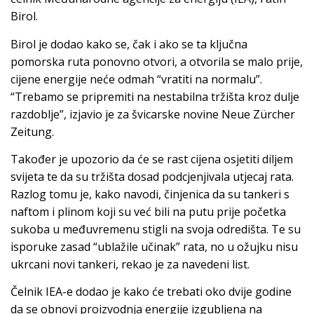
Birol.
Birol je dodao kako se, čak i ako se ta ključna
pomorska ruta ponovno otvori, a otvorila se malo prije,
cijene energije neće odmah “vratiti na normalu”.
“Trebamo se pripremiti na nestabilna tržišta kroz dulje
razdoblje”, izjavio je za švicarske novine Neue Zürcher
Zeitung.
Također je upozorio da će se rast cijena osjetiti diljem
svijeta te da su tržišta dosad podcjenjivala utjecaj rata.
Razlog tomu je, kako navodi, činjenica da su tankeri s
naftom i plinom koji su već bili na putu prije početka
sukoba u međuvremenu stigli na svoja odredišta. Te su
isporuke zasad “ublažile učinak” rata, no u ožujku nisu
ukrcani novi tankeri, rekao je za navedeni list.
Čelnik IEA-e dodao je kako će trebati oko dvije godine
da se obnovi proizvodnja energije izgubljena na