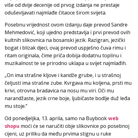
više od dvije decenije od prvog izdanja ne prestaje
oduševljavati najmlađe čitaoce širom svijeta.
Posebnu vrijednost ovom izdanju daje prevod
Sandre
Mehmedović
, koji ujedno predstavlja i prvi prevod ovih
kultnih slikovnica na bosanski jezik. Razigran, jezički
bogat i blizak djeci, ovaj prevod uspješno čuva rimu i
ritam originala, čime priča dobija dodatnu toplinu i
muzikalnost te se prirodno uklapa u svijet najmlađih.
„On ima strašne kljove i kandže grube, i u strašnoj
čeljusti ima strašne zube. Kvrgava mu koljena, prsti mu
krivi, otrovna bradavica na nosu mu viri. Oči mu
narandžaste, jezik crne boje, ljubičaste bodlje duž leđa
mu stoje.“
Od ponedjeljka, 13. aprila, samo na Buybook
web
shopu
moći će se naručiti obje slikovnice po posebnoj
cijeni, uz priliku da među prvima stignu u ruke