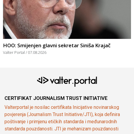
HOO: Smijenjen glavni sekretar Siniša Krajač
Valter Portal
07.08.2026
CERTIFIKAT JOURNALISM TRUST INITIATIVE
Valterportal je nosilac certifikata Inicijative novinarskog
povjerenja (Journalism Trust Initiative/JTI), koja definira
poštivanje i primjenu etičkih standarda i međunarodnih
standarda pouzdanosti. JTI je mehanizam pouzdanosti