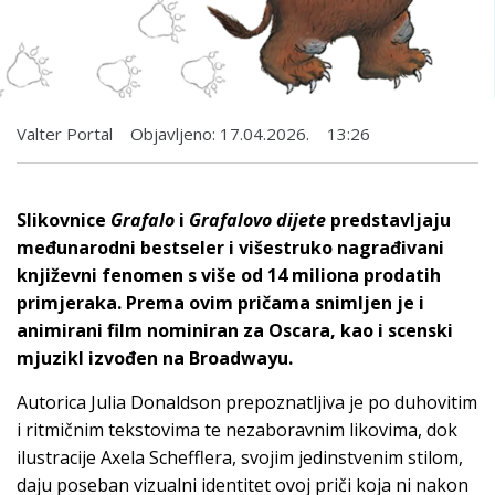
Valter Portal
Objavljeno:
17.04.2026.
13:26
Slikovnice
Grafalo
i
Grafalovo dijete
predstavljaju
međunarodni bestseler i višestruko nagrađivani
književni fenomen s više od 14 miliona prodatih
primjeraka. Prema ovim pričama snimljen je i
animirani film nominiran za Oscara, kao i scenski
mjuzikl izvođen na Broadwayu.
Autorica
Julia Donaldson
prepoznatljiva je po duhovitim
i ritmičnim tekstovima te nezaboravnim likovima, dok
ilustracije Axela Schefflera, svojim jedinstvenim stilom,
daju poseban vizualni identitet ovoj priči koja ni nakon