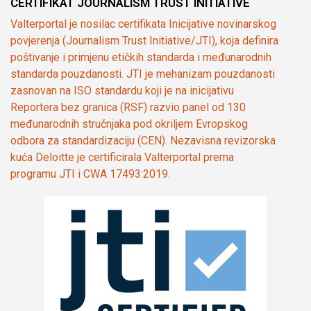
CERTIFIKAT JOURNALISM TRUST INITIATIVE
Valterportal je nosilac certifikata Inicijative novinarskog
povjerenja (Journalism Trust Initiative/JTI), koja definira
poštivanje i primjenu etičkih standarda i međunarodnih
standarda pouzdanosti. JTI je mehanizam pouzdanosti
zasnovan na ISO standardu koji je na inicijativu
Reportera bez granica (RSF) razvio panel od 130
međunarodnih stručnjaka pod okriljem Evropskog
odbora za standardizaciju (CEN). Nezavisna revizorska
kuća Deloitte je certificirala Valterportal prema
programu JTI i CWA 17493:2019.