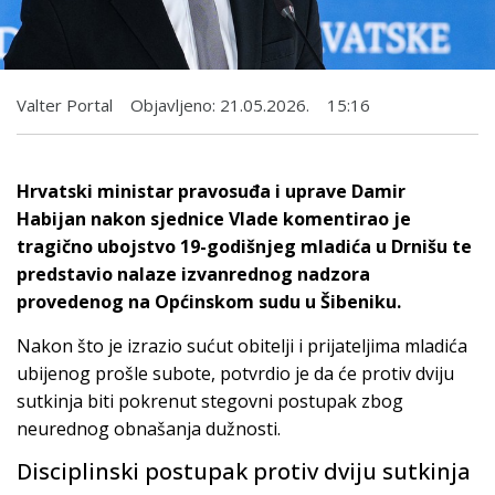
Valter Portal
Objavljeno:
21.05.2026.
15:16
Hrvatski ministar pravosuđa i uprave Damir
Habijan nakon sjednice Vlade komentirao je
tragično ubojstvo 19-godišnjeg mladića u Drnišu te
predstavio nalaze izvanrednog nadzora
provedenog na Općinskom sudu u Šibeniku.
Nakon što je izrazio sućut obitelji i prijateljima mladića
ubijenog prošle subote, potvrdio je da će protiv dviju
sutkinja biti pokrenut stegovni postupak zbog
neurednog obnašanja dužnosti.
Disciplinski postupak protiv dviju sutkinja