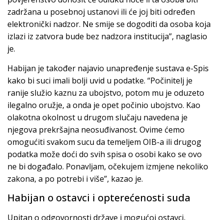
zadržana u posebnoj ustanovi ili će joj biti određen
elektronički nadzor. Ne smije se dogoditi da osoba koja
izlazi iz zatvora bude bez nadzora institucija”, naglasio
je.
Habijan je također najavio unapređenje sustava e-Spis
kako bi suci imali bolji uvid u podatke. “Počinitelj je
ranije služio kaznu za ubojstvo, potom mu je oduzeto
ilegalno oružje, a onda je opet počinio ubojstvo. Kao
olakotna okolnost u drugom slučaju navedena je
njegova prekršajna neosuđivanost. Ovime ćemo
omogućiti svakom sucu da temeljem OIB-a ili drugog
podatka može doći do svih spisa o osobi kako se ovo
ne bi događalo. Ponavljam, očekujem izmjene nekoliko
zakona, a po potrebi i više”, kazao je.
Habijan o ostavci i opterećenosti suda
Upitan o odgovornosti države i mogućoj ostavci,