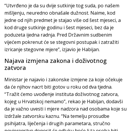
“Utvrđeno je da su dvije sutkinje tog suda, po našem
mišljenju, neuredno obnašale dužnost. Naime, kod
jedne od njih predmet je stajao više od šest mjeseci, a
kod druge sutkinje godinu i šest mjeseci, bez da je
poduzeta ijedna radnja. Pred Državnim sudbenim
vijećem pokrenut će se stegovni postupak i zatražiti
izricanje stegovne mjere”, izjavio je Habijan.
Najava izmjena zakona i doživotnog
zatvora
Ministar je najavio i zakonske izmjene za koje očekuje
da će njihov nacrt biti gotov u roku od dva tjedna.
“Tražit ćemo uvođenje instituta doživotnog zatvora,
kojeg u Hrvatskoj nemamo”, rekao je Habijan, dodavši
da je važno uvesti i mjere nadzora nad osobama koje su
izdržale zatvorsku kaznu. “Na temelju prosudbe
psihijatra, liječenja i drugih parametara, stručno
povjerenstvo donosit će odluku hoće li ta osoba biti