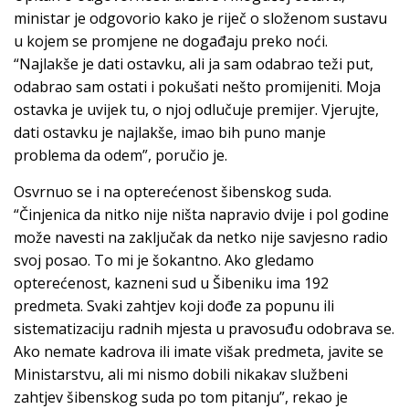
ministar je odgovorio kako je riječ o složenom sustavu
u kojem se promjene ne događaju preko noći.
“Najlakše je dati ostavku, ali ja sam odabrao teži put,
odabrao sam ostati i pokušati nešto promijeniti. Moja
ostavka je uvijek tu, o njoj odlučuje premijer. Vjerujte,
dati ostavku je najlakše, imao bih puno manje
problema da odem”, poručio je.
Osvrnuo se i na opterećenost šibenskog suda.
“Činjenica da nitko nije ništa napravio dvije i pol godine
može navesti na zaključak da netko nije savjesno radio
svoj posao. To mi je šokantno. Ako gledamo
opterećenost, kazneni sud u Šibeniku ima 192
predmeta. Svaki zahtjev koji dođe za popunu ili
sistematizaciju radnih mjesta u pravosuđu odobrava se.
Ako nemate kadrova ili imate višak predmeta, javite se
Ministarstvu, ali mi nismo dobili nikakav službeni
zahtjev šibenskog suda po tom pitanju”, rekao je