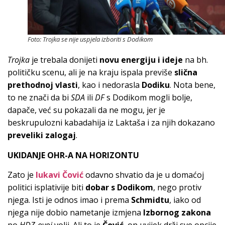
Foto: Trojka se nije uspjela izboriti s Dodikom
Trojka
je trebala donijeti
novu energiju i ideje
na bh.
političku scenu, ali je na kraju ispala previše
slična
prethodnoj vlasti
, kao i nedorasla
Dodiku
. Nota bene,
to ne znači da bi
SDA
ili
DF
s Dodikom mogli bolje,
dapače, već su pokazali da ne mogu, jer je
beskrupulozni kabadahija iz Laktaša i za njih dokazano
preveliki zalogaj
.
UKIDANJE OHR-A NA HORIZONTU
Zato je
lukavi Čović
odavno shvatio da je u domaćoj
politici isplativije biti
dobar s Dodikom
, nego protiv
njega. Isti je odnos imao i prema
Schmidtu
, iako od
njega nije dobio nametanje izmjena
Izbornog zakona