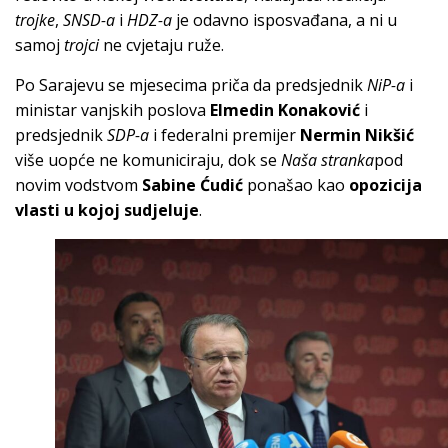
trojke
,
SNSD-a
i
HDZ-a
je odavno isposvađana, a ni u
samoj
trojci
ne cvjetaju ruže.
Po Sarajevu se mjesecima priča da predsjednik
NiP-a
i
ministar vanjskih poslova
Elmedin Konaković
i
predsjednik
SDP-a
i federalni premijer
Nermin Nikšić
više uopće ne komuniciraju, dok se
Naša stranka
pod
novim vodstvom
Sabine Ćudić
ponašao kao
opozicija
vlasti u kojoj sudjeluje
.