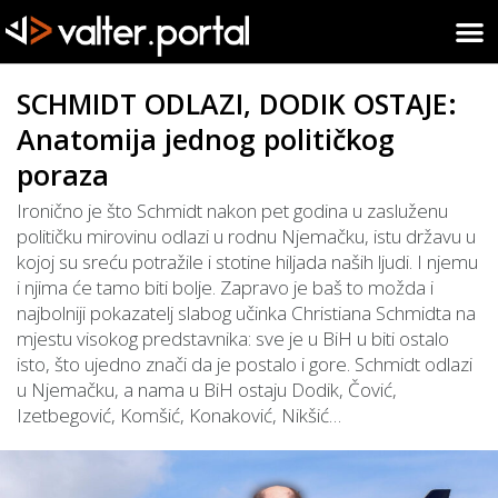
SCHMIDT ODLAZI, DODIK OSTAJE:
Anatomija jednog političkog
poraza
Ironično je što Schmidt nakon pet godina u zasluženu
političku mirovinu odlazi u rodnu Njemačku, istu državu u
kojoj su sreću potražile i stotine hiljada naših ljudi. I njemu
i njima će tamo biti bolje. Zapravo je baš to možda i
najbolniji pokazatelj slabog učinka Christiana Schmidta na
mjestu visokog predstavnika: sve je u BiH u biti ostalo
isto, što ujedno znači da je postalo i gore. Schmidt odlazi
u Njemačku, a nama u BiH ostaju Dodik, Čović,
Izetbegović, Komšić, Konaković, Nikšić…