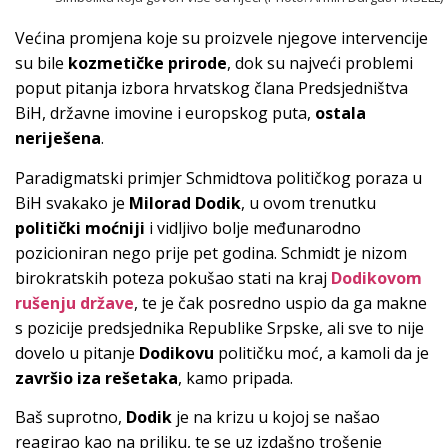
Većina promjena koje su proizvele njegove intervencije
su bile
kozmetičke prirode
, dok su najveći problemi
poput pitanja izbora hrvatskog člana Predsjedništva
BiH, državne imovine i europskog puta,
ostala
neriješena
.
Paradigmatski primjer Schmidtova političkog poraza u
BiH svakako je
Milorad Dodik
, u ovom trenutku
politički moćniji
i vidljivo bolje međunarodno
pozicioniran nego prije pet godina. Schmidt je nizom
birokratskih poteza pokušao stati na kraj
Dodikovom
rušenju države
, te je čak posredno uspio da ga makne
s pozicije predsjednika Republike Srpske, ali sve to nije
dovelo u pitanje
Dodikovu
političku moć, a kamoli da je
završio iza rešetaka
, kamo pripada.
Baš suprotno,
Dodik
je na krizu u kojoj se našao
reagirao kao na priliku, te se uz izdašno trošenje