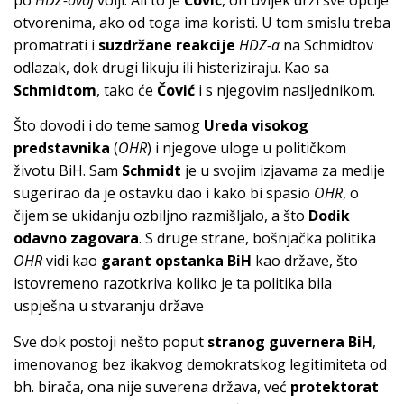
po
HDZ-ovoj
volji. Ali to je
Čović
, on uvijek drži sve opcije
otvorenima, ako od toga ima koristi. U tom smislu treba
promatrati i
suzdržane rea
k
cije
HDZ-a
na Schmidtov
odlazak, dok drugi likuju ili histeriziraju. Kao sa
Schmidtom
, tako će
Čović
i s njegovim nasljednikom.
Što dovodi i do teme samog
Ureda visokog
predstavnika
(
OHR
) i njegove uloge u političkom
životu BiH. Sam
Schmidt
je u svojim izjavama za medije
sugerirao da je ostavku dao i kako bi spasio
OHR
, o
čijem se ukidanju ozbiljno razmišljalo, a što
Dodik
odavno zagovara
. S druge strane, bošnjačka politika
OHR
vidi kao
garant opstanka BiH
kao države, što
istovremeno razotkriva koliko je ta politika bila
uspješna u stvaranju države
Sve dok postoji nešto poput
stranog guvernera BiH
,
imenovanog bez ikakvog demokratskog legitimiteta od
bh. birača, ona nije suverena država, već
protektorat