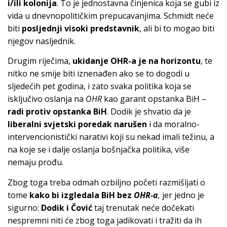
i/ili kolonija
. To je jednostavna činjenica koja se gubi iz
vida u dnevnopolitičkim prepucavanjima. Schmidt neće
biti
posljednji visoki predstavnik
, ali bi to mogao biti
njegov nasljednik.
Drugim riječima,
ukidanje OHR-a je na horizontu
, te
nitko ne smije biti iznenađen ako se to dogodi u
sljedećih pet godina, i zato svaka politika koja se
isključivo oslanja na
OHR
kao garant opstanka BiH –
radi protiv opstanka BiH
. Dodik je shvatio da je
liberalni svjetski poredak narušen
i da moralno-
intervencionistički narativi koji su nekad imali težinu, a
na koje se i dalje oslanja bošnjačka politika, više
nemaju prođu.
Zbog toga treba odmah ozbiljno početi razmišljati o
tome
kako bi izgledala BiH bez
OHR-a
,
jer jedno je
sigurno:
Dodik i Čović
taj trenutak neće dočekati
nespremni niti će zbog toga jadikovati i tražiti da ih