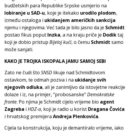
budžetskih para Republike Srpske usmjerio na
lobiranje u SAD-u
, koje je itekako
urodilo plodom
,
između ostaloga i
ukidanjem a
m
eričkih sankcija
njemu i njegovima. Već tada je bilo jasno da je
Schmidt
postao fikus poput
Inzka
, a na kraju priče je
Dodik
taj
koji je dobio pristup
Bijeloj kući
, o čemu
Schmidt
samo
može sanjati.
KAKO JE TROJKA ISKOPALA JAMU SAMOJ SEBI
Zato ne čudi što
SNSD
likuje nad Schmidtovom
ostavkom, te odmah poziva i na
ukidanje svih
njegovih odluka
, ali je zanimljivo da istovjetne reakcije
dolaze i iz, na primjer, “probosanske”
Demokratske
fronte
. Po njima je Schmidt cijelo vrijeme bio
agent
Zagreba
i
HDZ-a
, koji je radio u korist
Dragana Čovića
i hrvatskog premijera
Andreja Plenkovića
.
Cijela ta konstrukcija, koju je demantiralo vrijeme, iako