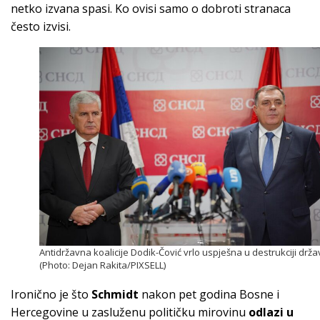
netko izvana spasi. Ko ovisi samo o dobroti stranaca
često izvisi.
Antidržavna koalicije Dodik-Čović vrlo uspješna u destrukciji drž
(Photo: Dejan Rakita/PIXSELL)
Ironično je što
Schmidt
nakon pet godina Bosne i
Hercegovine u zasluženu političku mirovinu
odlazi u