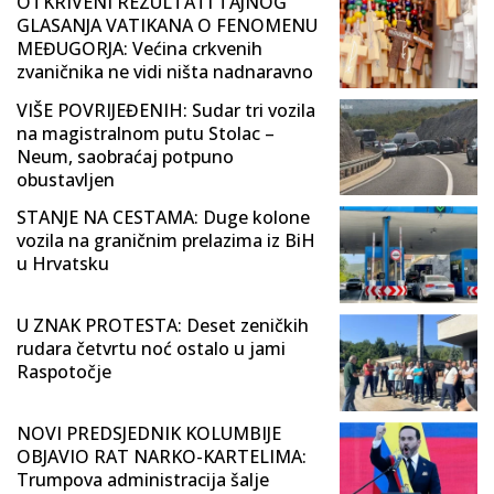
OTKRIVENI REZULTATI TAJNOG
GLASANJA VATIKANA O FENOMENU
MEĐUGORJA: Većina crkvenih
zvaničnika ne vidi ništa nadnaravno
VIŠE POVRIJEĐENIH: Sudar tri vozila
na magistralnom putu Stolac –
Neum, saobraćaj potpuno
obustavljen
STANJE NA CESTAMA: Duge kolone
vozila na graničnim prelazima iz BiH
u Hrvatsku
U ZNAK PROTESTA: Deset zeničkih
rudara četvrtu noć ostalo u jami
Raspotočje
NOVI PREDSJEDNIK KOLUMBIJE
OBJAVIO RAT NARKO-KARTELIMA:
Trumpova administracija šalje