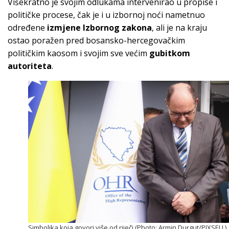
Višekratno je svojim odlukama intervenirao u propise i
političke procese, čak je i u izbornoj noći nametnuo
određene
izmjene Izbornog zakona
, ali je na kraju
ostao poražen pred bosansko-hercegovačkim
političkim kaosom i svojim sve većim
gubitkom
autoriteta
.
Simbolika koja govori više od riječi (Photo: Armin Durgut/PIXSELL)