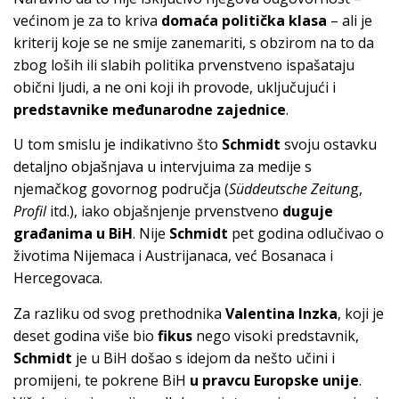
većinom je za to kriva
domaća politička klasa
– ali je
kriterij koje se ne smije zanemariti, s obzirom na to da
zbog loših ili slabih politika prvenstveno ispašataju
obični ljudi, a ne oni koji ih provode, uključujući i
predstavnike međunarodne zajednice
.
U tom smislu je indikativno što
Schmidt
svoju ostavku
detaljno objašnjava u intervjuima za medije s
njemačkog govornog područja (
Süddeutsche Zeitun
g,
Profil
itd.), iako objašnjenje prvenstveno
duguje
građanima u BiH
. Nije
Schmidt
pet godina odlučivao o
životima Nijemaca i Austrijanaca, već Bosanaca i
Hercegovaca.
Za razliku od svog prethodnika
Valentina Inzka
, koji je
deset godina više bio
fikus
nego visoki predstavnik,
Schmidt
je u BiH došao s idejom da nešto učini i
promijeni, te pokrene BiH
u pravcu Europske unije
.