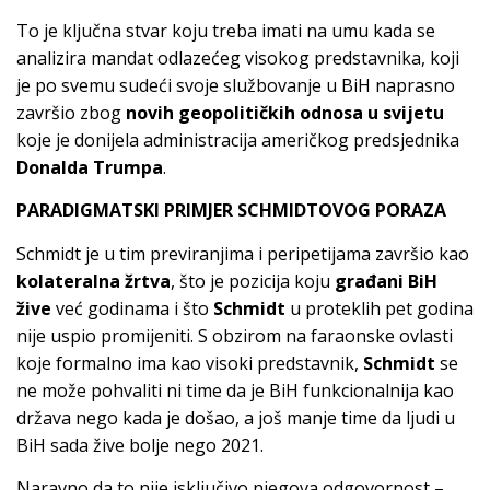
To je ključna stvar koju treba imati na umu kada se
analizira mandat odlazećeg visokog predstavnika, koji
je po svemu sudeći svoje službovanje u BiH naprasno
završio zbog
novih geopolitičkih odnosa u svijetu
koje je donijela administracija američkog predsjednika
Donalda Trumpa
.
PARADIGMATSKI PRIMJER SCHMIDTOVOG PORAZA
Schmidt je u tim previranjima i peripetijama završio kao
kolateralna žrtva
, što je pozicija koju
građani BiH
žive
već godinama i što
Schmidt
u proteklih pet godina
nije uspio promijeniti. S obzirom na faraonske ovlasti
koje formalno ima kao visoki predstavnik,
Schmidt
se
ne može pohvaliti ni time da je BiH funkcionalnija kao
država nego kada je došao, a još manje time da ljudi u
BiH sada žive bolje nego 2021.
Naravno da to nije isključivo njegova odgovornost –