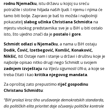
rodnu Njemačku
, istu državu u kojoj su sreću
potražile i stotine hiljada naših ljudi. I njemu i njima će
tamo biti bolje. Zapravo je baš to možda i najbolniji
pokazatelj
slabog učinka Christiana Schmidta
na
mjestu visokog predstavnika: sve je u BiH u biti ostalo
isto, što ujedno znači da je
postalo i gore
.
Schmidt odlazi u Njemačku
, a nama u BiH ostaju
Dodik, Čović, Izetbegović, Komšić, Konaković,
Nikšić,
itd. Ostaje nam i stanje u državi i društvu koje je
najbolje opisao nitko drugi nego Schmidt u svojem
zadnjem izvještaju
na
Vijeću sigurnosti UN-a,
a koje se
treba čitati i kao
kritika njegovog mandata
.
Za oproštaj zato prepustimo
riječ gospodinu
Christanu Schmidtu
:
“BiH prolazi kroz tiho urušavanje demokratskih standarda,
dio političkih elita prioritet daje očuvanju političke kontrole