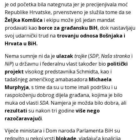
je od početka bila nategnuta jer je precijenjivala moć
Republike Hrvatske, prvenstveno je služila tome da se
Željka Komšića
i ekipu može još jedan mandat
prodavati kao
borce za građansku BiH
, dok nastavljaju
svoj udarnički trud na
trovanju odnosa Bošnjaka i
Hrvata u BiH.
Nema sumnje ni da je
ulazak
trojke
(
SDP
,
Naša stranka
i
NiP
) u državnu i federalnu vlast također bio
politički
projekt
visokog predstavnika Schmidta, kao i
tadašnjeg američkog amabasadora
Michaela
Murphyja
, s time da su u tome imali podršku i u
raspoloženju dobrog dijela građana, kojima je bilo
muka od vlasti
SDA
. Namjera je možda bilo dobra, ali
rezultati
su nakon tri godine
više nego
razočaravajući
.
Vijeće ministara i Dom naroda Parlamenta BiH su
redovito u nekoj vrsti
blokade
, vladajuća koalicija