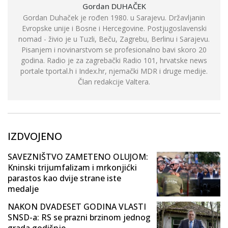
Gordan DUHAČEK
Gordan Duhaček je rođen 1980. u Sarajevu. Državljanin
Evropske unije i Bosne i Hercegovine. Postjugoslavenski
nomad - živio je u Tuzli, Beču, Zagrebu, Berlinu i Sarajevu.
Pisanjem i novinarstvom se profesionalno bavi skoro 20
godina. Radio je za zagrebački Radio 101, hrvatske news
portale tportal.h i Index.hr, njemački MDR i druge medije.
Član redakcije Valtera.
IZDVOJENO
SAVEZNIŠTVO ZAMETENO OLUJOM:
Kninski trijumfalizam i mrkonjićki
parastos kao dvije strane iste
medalje
NAKON DVADESET GODINA VLASTI
SNSD-a: RS se prazni brzinom jednog
grada godišnje