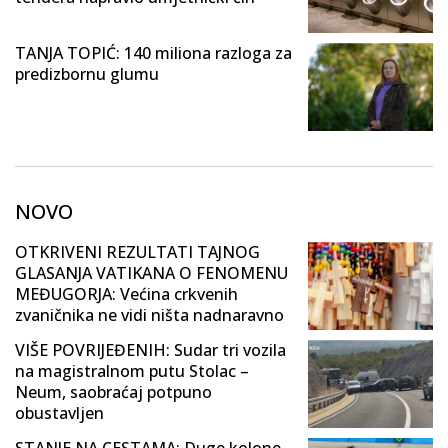
TANJA TOPIĆ: 140 miliona razloga za
predizbornu glumu
NOVO
OTKRIVENI REZULTATI TAJNOG
GLASANJA VATIKANA O FENOMENU
MEĐUGORJA: Većina crkvenih
zvaničnika ne vidi ništa nadnaravno
VIŠE POVRIJEĐENIH: Sudar tri vozila
na magistralnom putu Stolac –
Neum, saobraćaj potpuno
obustavljen
STANJE NA CESTAMA: Duge kolone