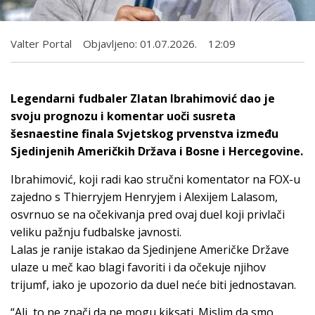
Valter Portal
Objavljeno:
01.07.2026.
12:09
Legendarni fudbaler Zlatan Ibrahimović dao je
svoju prognozu i komentar uoči susreta
šesnaestine finala Svjetskog prvenstva između
Sjedinjenih Američkih Država i Bosne i Hercegovine.
Ibrahimović, koji radi kao stručni komentator na FOX-u
zajedno s Thierryjem Henryjem i Alexijem Lalasom,
osvrnuo se na očekivanja pred ovaj duel koji privlači
veliku pažnju fudbalske javnosti.
Lalas je ranije istakao da Sjedinjene Američke Države
ulaze u meč kao blagi favoriti i da očekuje njihov
trijumf, iako je upozorio da duel neće biti jednostavan.
“Ali, to ne znači da ne mogu kiksati. Mislim da smo