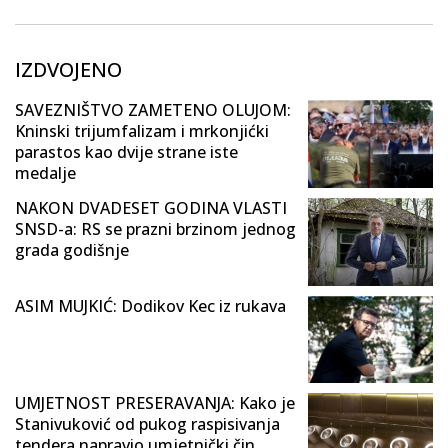
IZDVOJENO
SAVEZNIŠTVO ZAMETENO OLUJOM:
Kninski trijumfalizam i mrkonjićki
parastos kao dvije strane iste
medalje
NAKON DVADESET GODINA VLASTI
SNSD-a: RS se prazni brzinom jednog
grada godišnje
ASIM MUJKIĆ: Dodikov Kec iz rukava
UMJETNOST PRESERAVANJA: Kako je
Stanivuković od pukog raspisivanja
tendera napravio umjetnički čin