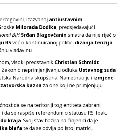
ercegovini, izazvanoj
antiustavnim
 Srpske
Milorada Dodika
, predsjedavajući
ional BiH
Srđan Blagovčanin
smatra da nije riječ o
ju RS
već o kontinuiranoj politici
dizanja tenzija
nju vladavinu.
om, visoki predstavnik
Christian Schmidt
o Zakon o neprimjenjivanju odluka
Ustavnog suda
ntitetska Narodna skupština. Nametnuo je i
izmjene
i
zatvorska kazna
za one koji ne primjenjuju
nost da se na teritoriji tog entiteta zabrani
 i da se raspiše referendum o statusu RS. Ipak,
i do kraja
. Svoj stav bazira na činjenici da je
tika blefa
te da se odvija po istoj matrici,