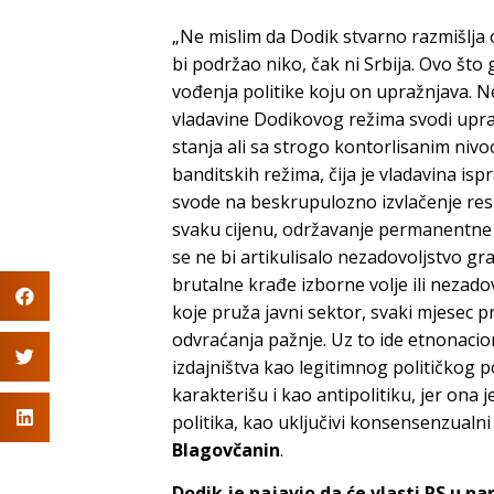
„Ne mislim da Dodik stvarno razmišlja o
bi podržao niko, čak ni Srbija. Ovo što
vođenja politike koju on upražnjava. Ne
vladavine Dodikovog režima svodi up
stanja ali sa strogo kontorlisanim nivo
banditskih režima, čija je vladavina is
svode na beskrupulozno izvlačenje resu
svaku cijenu, održavanje permanentne
se ne bi artikulisalo nezadovoljstvo gr
brutalne krađe izborne volje ili nezad
koje pruža javni sektor, svaki mjesec pr
odvraćanja pažnje. Uz to ide etnonaci
izdajništva kao legitimnog političkog 
karakterišu i kao antipolitiku, jer on
politika, kao uključivi konsensenzualn
Blagovčanin
.
Dodik je najavio da će vlasti RS u 