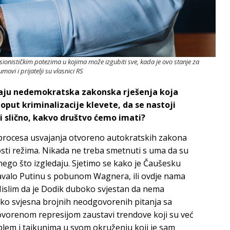
sionističkim potezima u kojima može izgubiti sve, kada je ovo stanje za
ovi i prijatelji su vlasnici RS
aju nedemokratska zakonska rješenja koja
oput kriminalizacije klevete, da se nastoji
i slično, kakvo društvo ćemo imati?
 procesa usvajanja otvoreno autokratskih zakona
osti režima. Nikada ne treba smetnuti s uma da su
 nego što izgledaju. Sjetimo se kako je Čaušesku
šavalo Putinu s pobunom Wagnera, ili ovdje nama
 Mislim da je Dodik duboko svjestan da nema
oko svjesna brojnih neodgovorenih pitanja sa
vorenom represijom zaustavi trendove koji su već
oblem i tajkunima u svom okruženju koji je sam