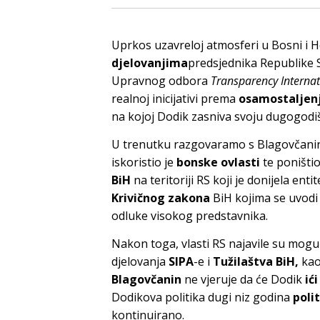
Uprkos uzavreloj atmosferi u Bosni i H
djelovanjima
predsjednika Republike
Upravnog odbora
Transparency Internat
realnoj inicijativi prema
osamostaljen
na kojoj Dodik zasniva svoju dugogodiš
U trenutku razgovaramo s Blagovčanin
iskoristio je
bonske ovlasti
te poništi
BiH
na teritoriji RS koji je donijela e
Krivičnog zakona
BiH kojima se uvod
odluke visokog predstavnika.
Nakon toga, vlasti RS najavile su moguć
djelovanja
SIPA
-e i
Tužilaštva BiH,
kao
Blagovčanin
ne vjeruje da će Dodik
ić
Dodikova politika dugi niz godina
poli
kontinuirano.