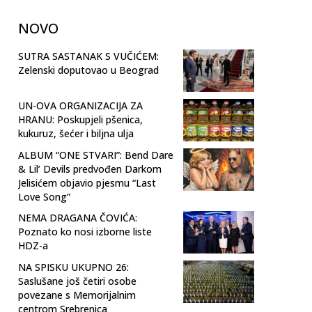
NOVO
SUTRA SASTANAK S VUČIĆEM:
Zelenski doputovao u Beograd
UN-OVA ORGANIZACIJA ZA
HRANU: Poskupjeli pšenica,
kukuruz, šećer i biljna ulja
ALBUM “ONE STVARI”: Bend Dare
& Lil’ Devils predvođen Darkom
Jelisićem objavio pjesmu “Last
Love Song”
NEMA DRAGANA ČOVIĆA:
Poznato ko nosi izborne liste
HDZ-a
NA SPISKU UKUPNO 26:
Saslušane još četiri osobe
povezane s Memorijalnim
centrom Srebrenica