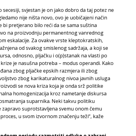
 secesiji, svjestan je on jako dobro da taj potez ne
 gledamo nije ništa novo, ovo je uobičajeni način
 bi pretjerano bilo reći da se sama suština
ravo na proizvodnju permanentnog vanrednog
om eskalacije. Za ovakve vrste kleptokratskih,
pražnjena od svakog smislenog sadržaja, a koji se
rsa, odnosno, pljačku i o(p)stanak na vlasti po
 krize je nasušna potreba – modus operandi. Kako
ađana zbog pljačke epskih razmjera ili zbog
ovoljstvo zbog karikaturalnog nivoa javnih usluga
oizvodi se nova kriza koja je onda srž politike
onalna homogenizacija kroz nametanje diskursa
posmatranja suparnika. Neki takvu politiku
a je zapravo suprotstavljena svemu onom čemu
i proces, u svom izvornom značenju teži“, kaže
narednom periodu razmotriti odluke o zabrani