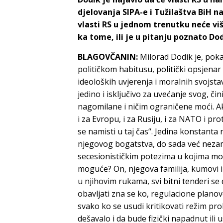
djelovanja SIPA-e i Tužilaštva BiH na 
vlasti RS u jednom trenutku neće viš
ka tome, ili je u pitanju poznato Do
BLAGOVČANIN:
Milorad Dodik je, poka
političkom habitusu, politički opsjenar
ideoloških uvjerenja i moralnih svojsta
jedino i isključivo za uvećanje svog, či
nagomilane i ničim ograničene moći. Ak
i za Evropu, i za Rusiju, i za NATO i pr
se namisti u taj čas“. Jedina konstanta
njegovog bogatstva, do sada već nezamis
secesionističkim potezima u kojima može
moguće? On, njegova familija, kumovi i pr
u njihovim rukama, svi bitni tenderi se
obavljati zna se ko, regulacione planov
svako ko se usudi kritikovati režim prol
dešavalo i da bude fizički napadnut ili us