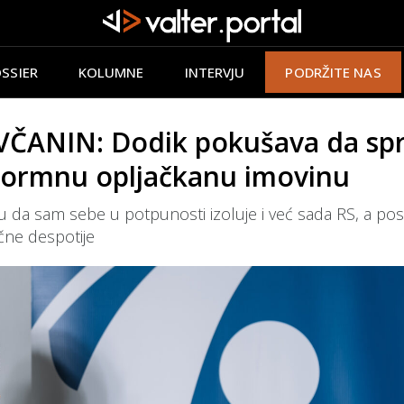
SSIER
KOLUMNE
INTERVJU
PODRŽITE NAS
NIN: Dodik pokušava da sprij
enormnu opljačkanu imovinu
 da sam sebe u potpunosti izoluje i već sada RS, a pose
čne despotije