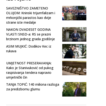
SAVEZNIŠTVO ZAMETENO
OLUJOM: Kninski trijumfalizam i
mrkonjićki parastos kao dvije
strane iste medalje
NAKON DVADESET GODINA
VLASTI SNSD-a: RS se prazni
brzinom jednog grada godišnje
ASIM MUJKIĆ: Dodikov Kec iz
rukava
UMJETNOST PRESERAVANJA:
Kako je Stanivuković od pukog
raspisivanja tendera napravio
umjetnički čin
TANJA TOPIĆ: 140 miliona razloga
za predizbornu glumu