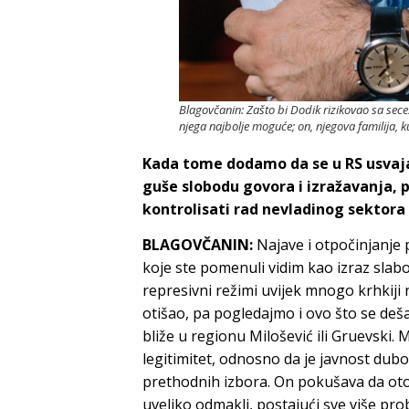
Blagovčanin: Zašto bi Dodik rizikovao sa sece
njega najbolje moguće; on, njegova familija, kum
Kada tome dodamo da se u RS usvaj
guše slobodu govora i izražavanja, p
kontrolisati rad nevladinog sektora 
BLAGOVČANIN:
Najave i otpočinjanje
koje ste pomenuli vidim kao izraz slab
represivni režimi uvijek mnogo krhkiji
otišao, pa pogledajmo i ovo što se de
bliže u regionu Milošević ili Gruevski.
legitimitet, odnosno da je javnost dub
prethodnih izbora. On pokušava da oto
uveliko odmakli, postajući sve više pr