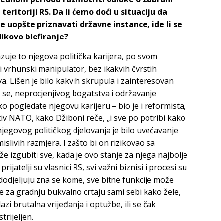
teritoriji RS. Da li ćemo doći u situaciju da
e uopšte priznavati državne instance, ide li se
dikovo blefiranje?
zuje to njegova politička karijera, po svom
 i vrhunski manipulator, bez ikakvih čvrstih
va. Lišen je bilo kakvih skrupula i zainteresovan
ni se, neprocjenjivog bogatstva i održavanje
o pogledate njegovu karijeru – bio je i reformista,
otiv NATO, kako Džiboni reče, „i sve po potribi kako
 njegovog političkog djelovanja je bilo uvećavanje
livih razmjera. I zašto bi on rizikovao sa
 izgubiti sve, kada je ovo stanje za njega najbolje
ijatelji su vlasnici RS, svi važni biznisi i procesi su
 dodjeljuju zna se kome, sve bitne funkcije može
e za gradnju bukvalno crtaju sami sebi kako žele,
azi brutalna vrijeđanja i optužbe, ili se čak
trijeljen.