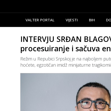
VALTER PORTAL
VIJESTI
BIH
DO
INTERVJU SRĐAN BLAGOVČA
procesuiranje i sačuva 
Režim u Repubici Srpskoj je na najboljem putu
hoćete, egzotičan imidž minijaturne tragikomi