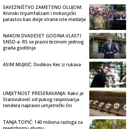
SAVEZNIŠTVO ZAMETENO OLUJOM:
Kninski trijumfalizam i mrkonjićki
parastos kao dvije strane iste medalje
NAKON DVADESET GODINA VLASTI
SNSD-a: RS se prazni brzinom jednog
grada godišnje
ASIM MUJKIĆ: Dodikov Kec iz rukava
UMJETNOST PRESERAVANJA: Kako je
Stanivuković od pukog raspisivanja
tendera napravio umjetnički čin
TANJA TOPIĆ: 140 miliona razloga za
predizbornu glumu