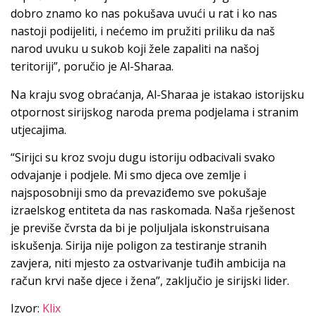
dobro znamo ko nas pokušava uvući u rat i ko nas
nastoji podijeliti, i nećemo im pružiti priliku da naš
narod uvuku u sukob koji žele zapaliti na našoj
teritoriji”, poručio je Al-Sharaa.
Na kraju svog obraćanja, Al-Sharaa je istakao istorijsku
otpornost sirijskog naroda prema podjelama i stranim
utjecajima.
“Sirijci su kroz svoju dugu istoriju odbacivali svako
odvajanje i podjele. Mi smo djeca ove zemlje i
najsposobniji smo da prevaziđemo sve pokušaje
izraelskog entiteta da nas raskomada. Naša rješenost
je previše čvrsta da bi je poljuljala iskonstruisana
iskušenja. Sirija nije poligon za testiranje stranih
zavjera, niti mjesto za ostvarivanje tuđih ambicija na
račun krvi naše djece i žena”, zaključio je sirijski lider.
Izvor:
Klix