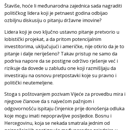
Štaviše, hoće li međunarodna zajednica sada nagraditi
političkog lidera koji je petnaest godina odbijao
ozbiljnu diskusiju o pitanju državne imovine?
Lidera koji je ovo ključno ustavno pitanje pretvorio u
lobistički projekat, a da pritom potencijalnim
investitorima, uključujući i američke, nije otkrio da je to
pitanje i dalje neriješeno? Takav pristup ne samo da
podriva napore da se postigne održivo rješenje već i
rizikuje da dovede u zabludu one koji razmišljaju da
investiraju na osnovu pretpostavki koje su pravno i
politički neutemeljene.
Stoga s poštovanjem pozivam Vijeće za provedbu mira i
njegove članove da s najvećom pažnjom i
odgovornošću ispitaju činjenice prije donošenja odluka
koje mogu imati nepopravljive posljedice. Bosnu i
Hercegovinu, koja se nekada smatrala jednim od