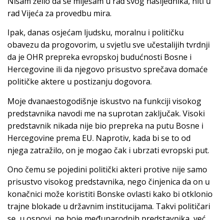
Nisam želio da se miješam u rad svog nasljednika, niti u
rad Vijeća za provedbu mira.
Ipak, danas osjećam ljudsku, moralnu i političku
obavezu da progovorim, u svjetlu sve učestalijih tvrdnji
da je OHR prepreka evropskoj budućnosti Bosne i
Hercegovine ili da njegovo prisustvo sprečava domaće
političke aktere u postizanju dogovora.
Moje dvanaestogodišnje iskustvo na funkciji visokog
predstavnika navodi me na suprotan zaključak. Visoki
predstavnik nikada nije bio prepreka na putu Bosne i
Hercegovine prema EU. Naprotiv, kada bi se to od
njega zatražilo, on je mogao čak i ubrzati evropski put.
Ono čemu se pojedini politički akteri protive nije samo
prisustvo visokog predstavnika, nego činjenica da on u
konačnici može koristiti Bonske ovlasti kako bi otklonio
trajne blokade u državnim institucijama. Takvi političari
se, u osnovi, ne boje međunarodnih predstavnika, već