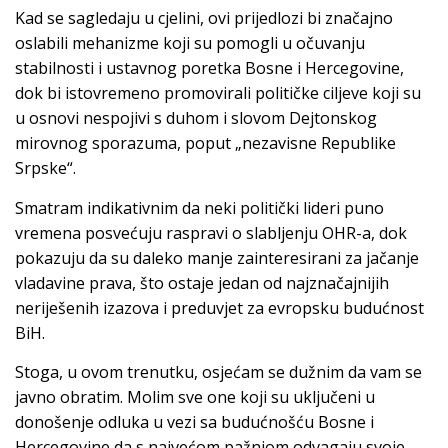
Kad se sagledaju u cjelini, ovi prijedlozi bi značajno
oslabili mehanizme koji su pomogli u očuvanju
stabilnosti i ustavnog poretka Bosne i Hercegovine,
dok bi istovremeno promovirali političke ciljeve koji su
u osnovi nespojivi s duhom i slovom Dejtonskog
mirovnog sporazuma, poput „nezavisne Republike
Srpske“.
Smatram indikativnim da neki politički lideri puno
vremena posvećuju raspravi o slabljenju OHR-a, dok
pokazuju da su daleko manje zainteresirani za jačanje
vladavine prava, što ostaje jedan od najznačajnijih
neriješenih izazova i preduvjet za evropsku budućnost
BiH.
Stoga, u ovom trenutku, osjećam se dužnim da vam se
javno obratim. Molim sve one koji su uključeni u
donošenje odluka u vezi sa budućnošću Bosne i
Hercegovine da s najvećom pažnjom odvagaju svoje