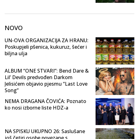
NOVO
UN-OVA ORGANIZACIJA ZA HRANU:
Poskupjeli pšenica, kukuruz, šećer i
biljna ulja
ALBUM “ONE STVARI”: Bend Dare &
Lil’ Devils predvođen Darkom
Jelisićem objavio pjesmu “Last Love
Song”
NEMA DRAGANA ČOVIĆA: Poznato
ko nosi izborne liste HDZ-a
NA SPISKU UKUPNO 26: Saslušane
još četiri osobe povezane s