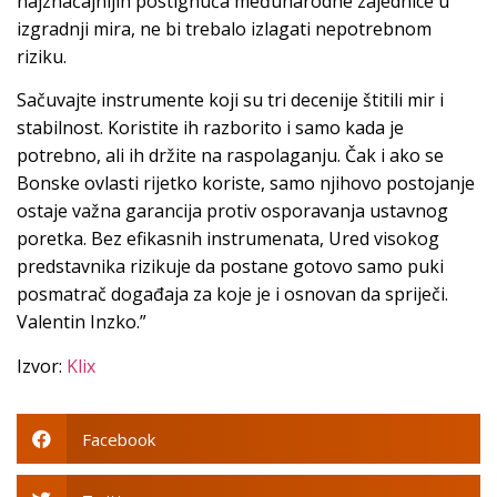
najznačajnijih postignuća međunarodne zajednice u
izgradnji mira, ne bi trebalo izlagati nepotrebnom
riziku.
Sačuvajte instrumente koji su tri decenije štitili mir i
stabilnost. Koristite ih razborito i samo kada je
potrebno, ali ih držite na raspolaganju. Čak i ako se
Bonske ovlasti rijetko koriste, samo njihovo postojanje
ostaje važna garancija protiv osporavanja ustavnog
poretka. Bez efikasnih instrumenata, Ured visokog
predstavnika rizikuje da postane gotovo samo puki
posmatrač događaja za koje je i osnovan da spriječi.
Valentin Inzko.”
Izvor:
Klix
Facebook