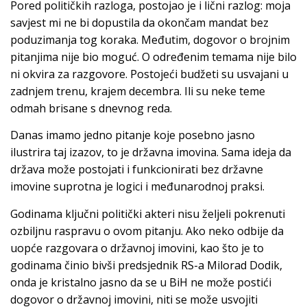
Pored političkih razloga, postojao je i lični razlog: moja
savjest mi ne bi dopustila da okončam mandat bez
poduzimanja tog koraka. Međutim, dogovor o brojnim
pitanjima nije bio moguć. O određenim temama nije bilo
ni okvira za razgovore. Postojeći budžeti su usvajani u
zadnjem trenu, krajem decembra. Ili su neke teme
odmah brisane s dnevnog reda.
Danas imamo jedno pitanje koje posebno jasno
ilustrira taj izazov, to je državna imovina. Sama ideja da
država može postojati i funkcionirati bez državne
imovine suprotna je logici i međunarodnoj praksi.
Godinama ključni politički akteri nisu željeli pokrenuti
ozbiljnu raspravu o ovom pitanju. Ako neko odbije da
uopće razgovara o državnoj imovini, kao što je to
godinama činio bivši predsjednik RS-a Milorad Dodik,
onda je kristalno jasno da se u BiH ne može postići
dogovor o državnoj imovini, niti se može usvojiti