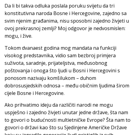
Da li bi takva odluka poslala poruku svijetu da tri
konstitutivna naroda Bosne i Hercegovine, zajedno sa
svim njenim građanima, nisu sposobni zajedno živjeti u
ovoj prekrasnoj zemlji? Moj odgovor je nedvosmislen:
mogu, i žive.
Tokom dvanaest godina mog mandata na funkciji
visokog predstavnika, vidio sam bezbroj primjera
suživota, saradnje, prijateljstva, međusobnog
poštovanja i onoga što ljudi u Bosni i Hercegovini s
ponosom nazivaju komšilukom – duhom
dobrosusjedskih odnosa – među običnim ljudima širom
cijele Bosne i Hercegovine.
Ako prihvatimo ideju da različiti narodi ne mogu
uspješno i zajedno živjeti unutar jedne države, šta nam
to govori o budućnosti multietničke Evrope? Šta nam to
govori o državi kao što su Sjedinjene Američke Države
koju su izgradile generacije ljudi pristiglih iz svih