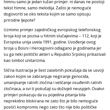
himnu samo je jedan tužan primjer: ni danas ne postoji
tekst himne, samo melodija. Zašto je nemoguće
dogovoriti se oko teksta kojim se samo opisuju
prirodne ljepote?
Uzmimo primjer zajedničkog evropskog telefonskog
broja koji se poziva u hitnim slučajevima – 112, koji je
Evropska unija uvela 1991. godine. Uvođenje ovog
broja u Bosni i Hercegovini odlagano je godinama jer
su ga neki politički akteri u Republici Srpskoj prikazivali
kao simbol unitarizma.
Slična ilustracija je šest zasebnih pokušaja da se usvoji
zakon kojim se zabranjuje negiranje genocida,
umanjivanje ratnih zločina i veličanje osuđenih ratnih
zločinaca, a svi ti pokušaji su doživjeli neuspjeh. Ovakvi
primjeri pokazuju da su pojedina pitanja bila
neprekidno blokirana ne zato što je bilo nemoguće
postići kompromis nego zato što nije bilo političke