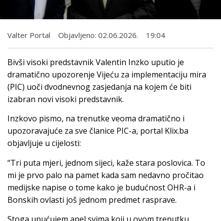
Valter Portal
Objavljeno:
02.06.2026.
19:04
Bivši visoki predstavnik Valentin Inzko uputio je
dramatično upozorenje Vijeću za implementaciju mira
(PIC) uoči dvodnevnog zasjedanja na kojem će biti
izabran novi visoki predstavnik.
Inzkovo pismo, na trenutke veoma dramatično i
upozoravajuće za sve članice PIC-a, portal Klix.ba
objavljuje u cijelosti:
“Tri puta mjeri, jednom sijeci, kaže stara poslovica. To
mi je prvo palo na pamet kada sam nedavno pročitao
medijske napise o tome kako je budućnost OHR-a i
Bonskih ovlasti još jednom predmet rasprave.
Stoga upućujem apel svima koji u ovom trenutku