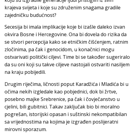
krajeva svijeta i koje su združenim snagama gradile
zajedničku budućnost?
Secesija bi imala implikacije koje bi izašle daleko izvan
okvira Bosne i Hercegovine. Ona bi dovela do rizika da
se stvori percepcija kako se etničkim čišćenjem, ratnim
zločinima, pa čak i genocidom, u konačnici mogu
ostvarivati politički ciljevi. Time bi se također sugeriralo
da su oni koji su takve ciljeve nastojali ostvariti nasiljem
na kraju pobijedili.
Drugim riječima, ličnosti poput Karadžića i Mladića bi u
očima nekih izgledale kao pobjednici, dok bi žrtve,
posebno majke Srebrenice, pa čak i čovječanstvo u
cjelini, bili gubitnici. Takav zaključak bio bi moralno
pogrešan, istorijski opasan i suštinski nekompatibilan
sa vrijednostima na kojima je izgrađen poslijeratni
mirovni sporazum.