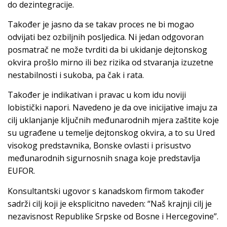
do dezintegracije.
Također je jasno da se takav proces ne bi mogao
odvijati bez ozbiljnih posljedica. Ni jedan odgovoran
posmatrač ne može tvrditi da bi ukidanje dejtonskog
okvira prošlo mirno ili bez rizika od stvaranja izuzetne
nestabilnosti i sukoba, pa čak i rata.
Također je indikativan i pravac u kom idu noviji
lobistički napori. Navedeno je da ove inicijative imaju za
cilj uklanjanje ključnih međunarodnih mjera zaštite koje
su ugrađene u temelje dejtonskog okvira, a to su Ured
visokog predstavnika, Bonske ovlasti i prisustvo
međunarodnih sigurnosnih snaga koje predstavlja
EUFOR.
Konsultantski ugovor s kanadskom firmom također
sadrži cilj koji je eksplicitno naveden: “Naš krajnji cilj je
nezavisnost Republike Srpske od Bosne i Hercegovine”.