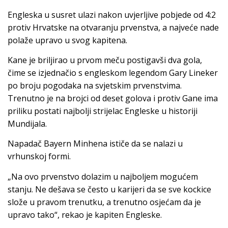
Engleska u susret ulazi nakon uvjerljive pobjede od 4:2
protiv Hrvatske na otvaranju prvenstva, a najveće nade
polaže upravo u svog kapitena.
Kane je briljirao u prvom meču postigavši dva gola,
čime se izjednačio s engleskom legendom Gary Lineker
po broju pogodaka na svjetskim prvenstvima.
Trenutno je na brojci od deset golova i protiv Gane ima
priliku postati najbolji strijelac Engleske u historiji
Mundijala.
Napadač Bayern Minhena ističe da se nalazi u
vrhunskoj formi.
„Na ovo prvenstvo dolazim u najboljem mogućem
stanju. Ne dešava se često u karijeri da se sve kockice
slože u pravom trenutku, a trenutno osjećam da je
upravo tako“, rekao je kapiten Engleske.