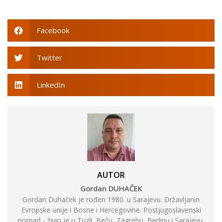
Facebook
Twitter
LinkedIn
AUTOR
Gordan DUHAČEK
Gordan Duhaček je rođen 1980. u Sarajevu. Državljanin
Evropske unije i Bosne i Hercegovine. Postjugoslavenski
nomad - živio je u Tuzli, Beču, Zagrebu, Berlinu i Sarajevu.