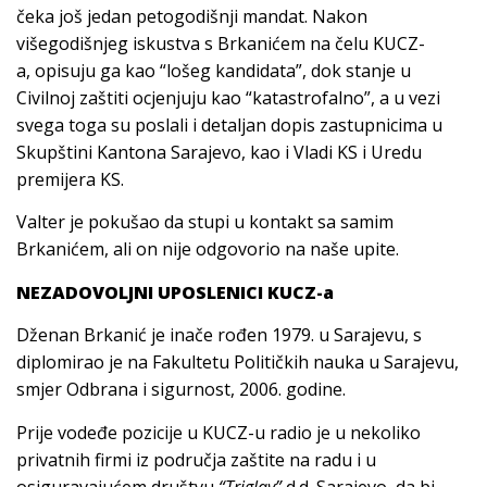
čeka još jedan petogodišnji mandat. Nakon
višegodišnjeg iskustva s Brkanićem na čelu KUCZ-
a, opisuju ga kao “lošeg kandidata”, dok stanje u
Civilnoj zaštiti ocjenjuju kao “katastrofalno”, a u vezi
svega toga su poslali i detaljan dopis zastupnicima u
Skupštini Kantona Sarajevo, kao i Vladi KS i Uredu
premijera KS.
Valter je pokušao da stupi u kontakt sa samim
Brkanićem, ali on nije odgovorio na naše upite.
NEZADOVOLJNI UPOSLENICI KUCZ-a
Dženan Brkanić je inače rođen 1979. u Sarajevu, s
diplomirao je na Fakultetu Političkih nauka u Sarajevu,
smjer Odbrana i sigurnost, 2006. godine.
Prije vodeđe pozicije u KUCZ-u radio je u nekoliko
privatnih firmi iz područja zaštite na radu i u
osiguravajućem društvu
“Triglav”
d.d. Sarajevo, da bi