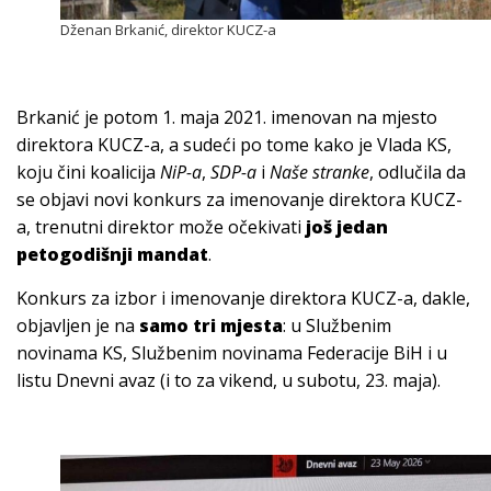
Dženan Brkanić, direktor KUCZ-a
Brkanić je potom 1. maja 2021. imenovan na mjesto
direktora KUCZ-a, a sudeći po tome kako je Vlada KS,
koju čini koalicija
NiP-a
,
SDP-a
i
Naše stranke
, odlučila da
se objavi novi konkurs za imenovanje direktora KUCZ-
a, trenutni direktor može očekivati
još jedan
petogodišnji mandat
.
Konkurs za izbor i imenovanje direktora KUCZ-a, dakle,
objavljen je na
samo tri mjesta
: u Službenim
novinama KS, Službenim novinama Federacije BiH i u
listu Dnevni avaz (i to za vikend, u subotu, 23. maja).