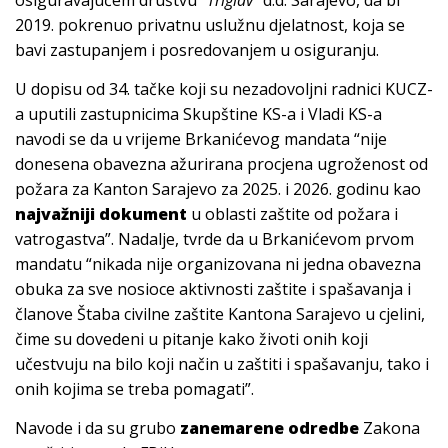
2019. pokrenuo privatnu uslužnu djelatnost, koja se
bavi zastupanjem i posredovanjem u osiguranju.
U dopisu od 34. tačke koji su nezadovoljni radnici KUCZ-
a uputili zastupnicima Skupštine KS-a i Vladi KS-a
navodi se da u vrijeme Brkanićevog mandata “nije
donesena obavezna ažurirana procjena ugroženost od
požara za Kanton Sarajevo za 2025. i 2026. godinu kao
najvažniji dokument
u oblasti zaštite od požara i
vatrogastva”. Nadalje, tvrde da u Brkanićevom prvom
mandatu “nikada nije organizovana ni jedna obavezna
obuka za sve nosioce aktivnosti zaštite i spašavanja i
članove Štaba civilne zaštite Kantona Sarajevo u cjelini,
čime su dovedeni u pitanje kako životi onih koji
učestvuju na bilo koji način u zaštiti i spašavanju, tako i
onih kojima se treba pomagati”.
Navode i da su grubo
zanemarene odredbe
Zakona