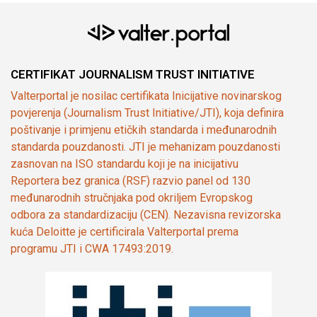
CERTIFIKAT JOURNALISM TRUST INITIATIVE
Valterportal je nosilac certifikata Inicijative novinarskog
povjerenja (Journalism Trust Initiative/JTI), koja definira
poštivanje i primjenu etičkih standarda i međunarodnih
standarda pouzdanosti. JTI je mehanizam pouzdanosti
zasnovan na ISO standardu koji je na inicijativu
Reportera bez granica (RSF) razvio panel od 130
međunarodnih stručnjaka pod okriljem Evropskog
odbora za standardizaciju (CEN). Nezavisna revizorska
kuća Deloitte je certificirala Valterportal prema
programu JTI i CWA 17493:2019.