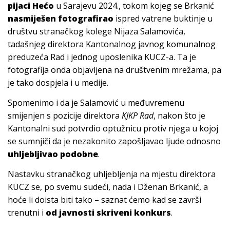
pijaci Hećo
u Sarajevu 2024., tokom kojeg se Brkanić
nasmiješen fotografirao
ispred vatrene buktinje u
društvu stranačkog kolege Nijaza Salamovića,
tadašnjeg direktora Kantonalnog javnog komunalnog
preduzeća Rad i jednog uposlenika KUCZ-a. Ta je
fotografija onda objavljena na društvenim mrežama, pa
je tako dospjela i u medije.
Spomenimo i da je Salamović u međuvremenu
smijenjen s pozicije direktora
KJKP Rad
, nakon što je
Kantonalni sud potvrdio optužnicu protiv njega u kojoj
se sumnjiči da je nezakonito zapošljavao ljude odnosno
uhljebljivao podobne
.
Nastavku stranačkog uhljebljenja na mjestu direktora
KUCZ se, po svemu sudeći, nada i Dženan Brkanić, a
hoće li doista biti tako – saznat ćemo kad se završi
trenutni i
od javnosti skriveni konkurs
.