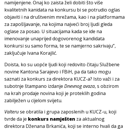
namijenjene. Onaj ko zaista želi dobiti što više
kvalitetnih kanidata na konkursu bi se potrudio oglas
objaviti i na društvenim mrežama, kao i na platformama
za zapošljavanje, na kojima najveći broj ljudi gleda
oglase za posao. U situacijama kada se ide na
imenovanje unaprijed dogovorenog kandidata
konkursi su samo forma, te se namjerno sakrivaju”,
zaključuje Ivana Korajlić.
Doista, ko su uopće ljudi koji redovito čitaju Službene
novine Kantona Sarajevo i FBiH, pa da tako mogu
saznati za konkurs za direktora KUCZ-a? Isto važi i za
subotnje štampano izdanje
Dnevnog avaza
, s obzirom
na krah prodaje novina koji je proteklih godina
zabilježen u cijelom svijetu.
Valteru
se obratila i grupa zaposlenih u KUCZ-u, koji
tvrde da je
konkurs namješten
za aktualnog
direktora Dženana Brkanića, koji se interno hvali da ga