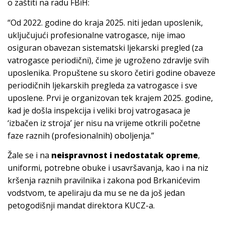
o zaštiti na radu FBiH:
“Od 2022. godine do kraja 2025. niti jedan uposlenik,
uključujući profesionalne vatrogasce, nije imao
osiguran obavezan sistematski ljekarski pregled (za
vatrogasce periodični), čime je ugroženo zdravlje svih
uposlenika. Propuštene su skoro četiri godine obaveze
periodičnih ljekarskih pregleda za vatrogasce i sve
uposlene. Prvi je organizovan tek krajem 2025. godine,
kad je došla inspekcija i veliki broj vatrogasaca je
‘izbačen iz stroja’ jer nisu na vrijeme otkrili početne
faze raznih (profesionalnih) oboljenja.”
Žale se i na
neispravnost i nedostatak opreme
,
uniformi, potrebne obuke i usavršavanja, kao i na niz
kršenja raznih pravilnika i zakona pod Brkanićevim
vodstvom, te apeliraju da mu se ne da još jedan
petogodišnji mandat direktora KUCZ-a.