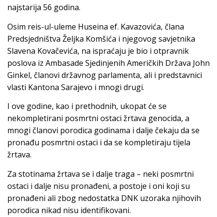
najstarija 56 godina.
Osim reis-ul-uleme Huseina ef. Kavazovića, člana
Predsjedništva Željka Komšića i njegovog savjetnika
Slavena Kovačevića, na ispraćaju je bio i otpravnik
poslova iz Ambasade Sjedinjenih Američkih Država John
Ginkel, članovi državnog parlamenta, ali i predstavnici
vlasti Kantona Sarajevo i mnogi drugi.
I ove godine, kao i prethodnih, ukopat će se
nekompletirani posmrtni ostaci žrtava genocida, a
mnogi članovi porodica godinama i dalje čekaju da se
pronađu posmrtni ostaci i da se kompletiraju tijela
žrtava.
Za stotinama žrtava se i dalje traga – neki posmrtni
ostaci i dalje nisu pronađeni, a postoje i oni koji su
pronađeni ali zbog nedostatka DNK uzoraka njihovih
porodica nikad nisu identifikovani.