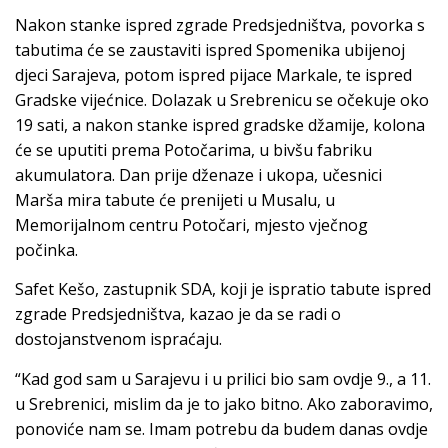
Nakon stanke ispred zgrade Predsjedništva, povorka s
tabutima će se zaustaviti ispred Spomenika ubijenoj
djeci Sarajeva, potom ispred pijace Markale, te ispred
Gradske vijećnice. Dolazak u Srebrenicu se očekuje oko
19 sati, a nakon stanke ispred gradske džamije, kolona
će se uputiti prema Potočarima, u bivšu fabriku
akumulatora. Dan prije dženaze i ukopa, učesnici
Marša mira tabute će prenijeti u Musalu, u
Memorijalnom centru Potočari, mjesto vječnog
počinka.
Safet Kešo, zastupnik SDA, koji je ispratio tabute ispred
zgrade Predsjedništva, kazao je da se radi o
dostojanstvenom ispraćaju.
“Kad god sam u Sarajevu i u prilici bio sam ovdje 9., a 11.
u Srebrenici, mislim da je to jako bitno. Ako zaboravimo,
ponoviće nam se. Imam potrebu da budem danas ovdje