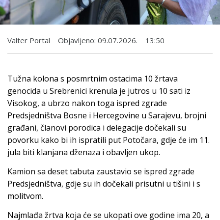
Valter Portal
Objavljeno:
09.07.2026.
13:50
Tužna kolona s posmrtnim ostacima 10 žrtava
genocida u Srebrenici krenula je jutros u 10 sati iz
Visokog, a ubrzo nakon toga ispred zgrade
Predsjedništva Bosne i Hercegovine u Sarajevu, brojni
građani, članovi porodica i delegacije dočekali su
povorku kako bi ih ispratili put Potočara, gdje će im 11.
jula biti klanjana dženaza i obavljen ukop.
Kamion sa deset tabuta zaustavio se ispred zgrade
Predsjedništva, gdje su ih dočekali prisutni u tišini i s
molitvom.
Najmlađa žrtva koja će se ukopati ove godine ima 20, a