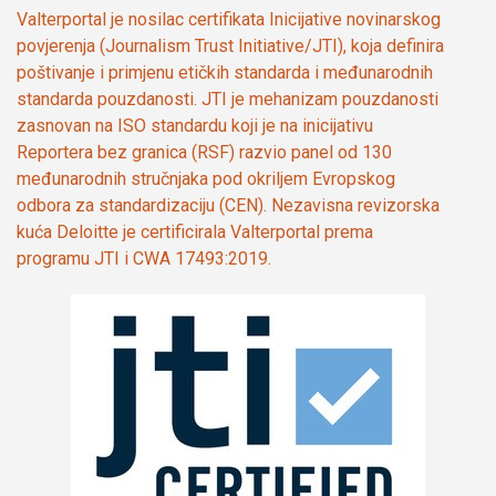
Valterportal je nosilac certifikata Inicijative novinarskog
povjerenja (Journalism Trust Initiative/JTI), koja definira
poštivanje i primjenu etičkih standarda i međunarodnih
standarda pouzdanosti. JTI je mehanizam pouzdanosti
zasnovan na ISO standardu koji je na inicijativu
Reportera bez granica (RSF) razvio panel od 130
međunarodnih stručnjaka pod okriljem Evropskog
odbora za standardizaciju (CEN). Nezavisna revizorska
kuća Deloitte je certificirala Valterportal prema
programu JTI i CWA 17493:2019.