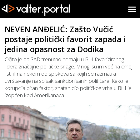
NEVEN ANĐELIĆ: Zašto Vučić
postaje politički favorit zapada i
jedina opasnost za Dodika
Očito je da SAD trenutno nemaju u BiH favoriziranog
lidera značajne političke snage. Mnogi su im već na crnoj
listi ili na nekom od spiskova sa kojih se razmatra
uvrštavanje na spisak sankcionisanih političara. Kako je
korupcija bitan faktor, znatan dio političkog vrha u BiH je
izopćen kod Amerikanaca.