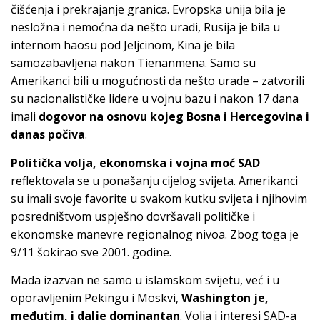
čišćenja i prekrajanje granica. Evropska unija bila je
nesložna i nemoćna da nešto uradi, Rusija je bila u
internom haosu pod Jeljcinom, Kina je bila
samozabavljena nakon Tienanmena. Samo su
Amerikanci bili u mogućnosti da nešto urade – zatvorili
su nacionalističke lidere u vojnu bazu i nakon 17 dana
imali
dogovor na osnovu kojeg Bosna i Hercegovina i
danas počiva
.
Politička volja, ekonomska i vojna moć SAD
reflektovala se u ponašanju cijelog svijeta. Amerikanci
su imali svoje favorite u svakom kutku svijeta i njihovim
posredništvom uspješno dovršavali političke i
ekonomske manevre regionalnog nivoa. Zbog toga je
9/11 šokirao sve 2001. godine.
Mada izazvan ne samo u islamskom svijetu, već i u
oporavljenim Pekingu i Moskvi,
Washington je,
međutim, i dalje dominantan
. Volja i interesi SAD-a