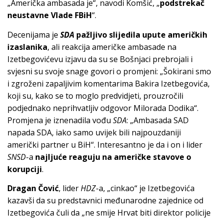
„Američka ambasada je“, navodi Komšić, „
podstrekač
neustavne Vlade FBiH
“.
Decenijama je
SDA
pažljivo slijedila upute američkih
izaslanika
, ali reakcija američke ambasade na
Izetbegovićevu izjavu da su se Bošnjaci prebrojali i
svjesni su svoje snage govori o promjeni: „Šokirani smo
i zgroženi zapaljivim komentarima Bakira Izetbegovića,
koji su, kako se to moglo predvidjeti, prouzročili
podjednako neprihvatljiv odgovor Milorada Dodika“.
Promjena je iznenadila vođu
SDA
: „Ambasada SAD
napada SDA, iako samo uvijek bili najpouzdaniji
američki partner u BiH“. Interesantno je da i on i lider
SNSD
-a
najljuće reaguju na američke stavove o
korupciji
.
Dragan Čović
, lider
HDZ
-a, „cinkao“ je Izetbegovića
kazavši da su predstavnici međunarodne zajednice od
Izetbegovića čuli da „ne smije Hrvat biti direktor policije