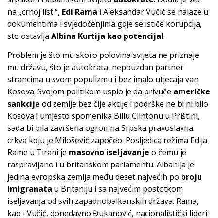
na „crnoj listi“,
Edi Rama
i Aleksandar Vučić se nalaze u
dokumentima i svjedočenjima gdje se ističe korupcija,
sto ostavlja
Albina Kurtija kao potencijal
.
Problem je što mu skoro polovina svijeta ne priznaje
mu državu, što je autokrata, nepouzdan partner
strancima u svom populizmu i bez imalo utjecaja van
Kosova. Svojom politikom uspio je da privuče
američke
sankcije
od zemlje bez čije akcije i podrške ne bi ni bilo
Kosova i umjesto spomenika Billu Clintonu u Prištini,
sada bi bila završena ogromna Srpska pravoslavna
crkva koju je Milošević započeo. Posljedica režima Edija
Rame u Tirani je
masovno iseljavanje
o čemu je
raspravljano i u britanskom parlamentu. Albanija je
jedina evropska zemlja među deset najvećih po
broju
imigranata
u Britaniju i sa najvećim postotkom
iseljavanja od svih zapadnobalkanskih država. Rama,
kao i Vučić, donedavno Đukanović, nacionalistički lideri