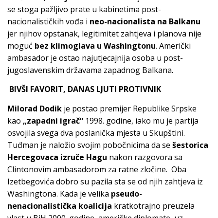
se stoga pažljivo prate u kabinetima post-
nacionalističkih vođa i
neo-nacionalista na Balkanu
jer njihov opstanak, legitimitet zahtjeva i planova nije
moguć
bez klimoglava u Washingtonu
. Američki
ambasador je ostao najutjecajnija osoba u post-
jugoslavenskim državama zapadnog Balkana.
BIVŠI FAVORIT, DANAS LJUTI PROTIVNIK
Milorad Dodik
je postao premijer Republike Srpske
kao
„zapadni igrač“
1998. godine, iako mu je partija
osvojila svega dva poslanička mjesta u Skupštini.
Tuđman je naložio svojim pobočnicima da se
šestorica
Hercegovaca izruče Hagu
nakon razgovora sa
Clintonovim ambasadorom za ratne zločine. Oba
Izetbegovića dobro su pazila sta se od njih zahtjeva iz
Washingtona. Kada je velika
pseudo-
nenacionalistička koalicija
kratkotrajno preuzela
vlast u BiH 2000. godine, američke diplomate, uz