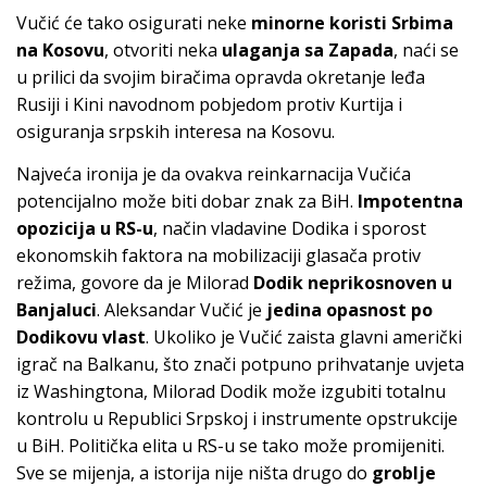
Vučić će tako osigurati neke
minorne koristi Srbima
na Kosovu
, otvoriti neka
ulaganja sa Zapada
, naći se
u prilici da svojim biračima opravda okretanje leđa
Rusiji i Kini navodnom pobjedom protiv Kurtija i
osiguranja srpskih interesa na Kosovu.
Najveća ironija je da ovakva reinkarnacija Vučića
potencijalno može biti dobar znak za BiH.
Impotentna
opozicija u RS-u
, način vladavine Dodika i sporost
ekonomskih faktora na mobilizaciji glasača protiv
režima, govore da je Milorad
Dodik neprikosnoven u
Banjaluci
. Aleksandar Vučić je
jedina opasnost po
Dodikovu vlast
. Ukoliko je Vučić zaista glavni američki
igrač na Balkanu, što znači potpuno prihvatanje uvjeta
iz Washingtona, Milorad Dodik može izgubiti totalnu
kontrolu u Republici Srpskoj i instrumente opstrukcije
u BiH. Politička elita u RS-u se tako može promijeniti.
Sve se mijenja, a istorija nije ništa drugo do
groblje