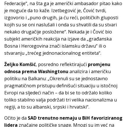
Federacije“, na šta ga je američki ambasador pitao kako
je moguće da to kaže. Izetbegović je, Čović tvrdi,
izgovorio i „puno drugih, ja ću reći, političkih gluposti
kojih su se oni naslušali i onda su shvatili da su stvari
nekako drugačije posložene“. Nekada je i Čović bio
subjekt američkih reakcija na izjave da „građanska
Bosna i Hercegovina znači islamsku državu“ ili o
stvaranju „trećeg jednonacionalnog entiteta“.
Željko Komšić
, posredno reflektirajući
promjenu
odnosa prema Washingtonu
analizira i američku
politiku na Balkanu: „Okrenuli su se jednostavno
pragmatičnom pristupu definišući situaciju u istočnoj
Evropi na sljedeći način – da bi se to održalo koliko
toliko stabilno valja podržati tri velika nacionalizma u
regiji, a to su albanski, srpski i hrvatski“.
Očito je da
SAD trenutno
nemaju u BiH favoriziranog
lidera
značajne političke snage. Mnogi su im već na