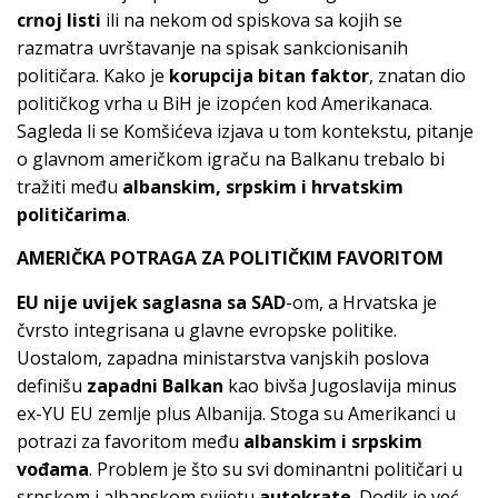
crnoj listi
ili na nekom od spiskova sa kojih se
razmatra uvrštavanje na spisak sankcionisanih
političara. Kako je
korupcija bitan faktor
, znatan dio
političkog vrha u BiH je izopćen kod Amerikanaca.
Sagleda li se Komšićeva izjava u tom kontekstu, pitanje
o glavnom američkom igraču na Balkanu trebalo bi
tražiti među
albanskim, srpskim i hrvatskim
političarima
.
AMERIČKA POTRAGA ZA POLITIČKIM FAVORITOM
EU nije uvijek saglasna sa SAD
-om, a Hrvatska je
čvrsto integrisana u glavne evropske politike.
Uostalom, zapadna ministarstva vanjskih poslova
definišu
zapadni Balkan
kao bivša Jugoslavija minus
ex-YU EU zemlje plus Albanija. Stoga su Amerikanci u
potrazi za favoritom među
albanskim i srpskim
vođama
. Problem je što su svi dominantni političari u
srpskom i albanskom svijetu
autokrate
. Dodik je već