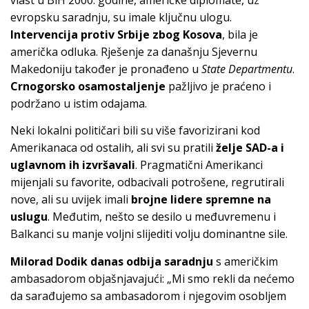
evropsku saradnju, su imale ključnu ulogu.
Intervencija protiv Srbije zbog Kosova
, bila je
američka odluka. Rješenje za današnju Sjevernu
Makedoniju također je pronađeno u
State Departmentu
.
Crnogorsko osamostaljenje
pažljivo je praćeno i
podržano u istim odajama.
Neki lokalni političari bili su više favorizirani kod
Amerikanaca od ostalih, ali svi su pratili
želje SAD-a i
uglavnom ih izvršavali
. Pragmatični Amerikanci
mijenjali su favorite, odbacivali potrošene, regrutirali
nove, ali su uvijek imali
brojne lidere spremne na
uslugu
. Međutim, nešto se desilo u međuvremenu i
Balkanci su manje voljni slijediti volju dominantne sile.
Milorad Dodik
danas odbija saradnju
s američkim
ambasadorom objašnjavajući: „Mi smo rekli da nećemo
da sarađujemo sa ambasadorom i njegovim osobljem