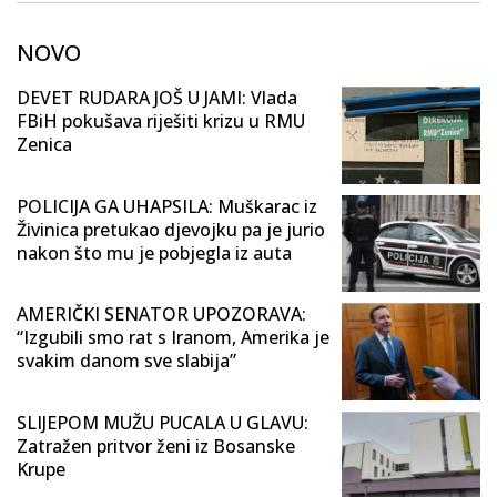
NOVO
DEVET RUDARA JOŠ U JAMI: Vlada
FBiH pokušava riješiti krizu u RMU
Zenica
POLICIJA GA UHAPSILA: Muškarac iz
Živinica pretukao djevojku pa je jurio
nakon što mu je pobjegla iz auta
AMERIČKI SENATOR UPOZORAVA:
“Izgubili smo rat s Iranom, Amerika je
svakim danom sve slabija”
SLIJEPOM MUŽU PUCALA U GLAVU:
Zatražen pritvor ženi iz Bosanske
Krupe