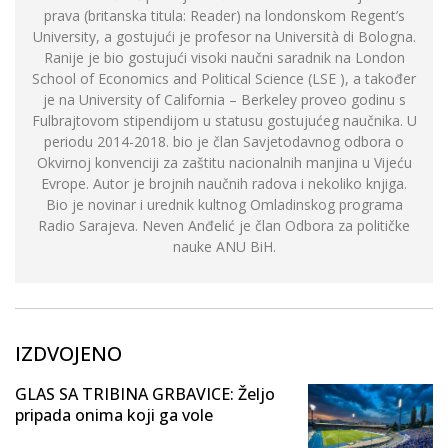
prava (britanska titula: Reader) na londonskom Regent’s
University, a gostujući je profesor na Università di Bologna.
Ranije je bio gostujući visoki naučni saradnik na London
School of Economics and Political Science (LSE ), a također
je na University of California – Berkeley proveo godinu s
Fulbrajtovom stipendijom u statusu gostujućeg naučnika. U
periodu 2014-2018. bio je član Savjetodavnog odbora o
Okvirnoj konvenciji za zaštitu nacionalnih manjina u Vijeću
Evrope. Autor je brojnih naučnih radova i nekoliko knjiga.
Bio je novinar i urednik kultnog Omladinskog programa
Radio Sarajeva. Neven Anđelić je član Odbora za političke
nauke ANU BiH.
IZDVOJENO
GLAS SA TRIBINA GRBAVICE: Željo
pripada onima koji ga vole