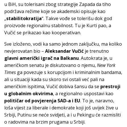
u BiH, su tolerisani zbog strategije Zapada da tiho
podržava režime koje se akademski opisuje kao
„
stabilitokratija
“. Takve vođe se tolerišu dok god
proizvode regionalnu stabilnost. Tu je Kurti pao, a
Vučić se prikazao kao kooperativan.
Sve izloženo, vodi ka samo jednom zaključku, ma koliko
nevjerovatan bio –
Aleksandar Vučić
je trenutno
glavni američki igrač na Balkanu
. Autokrata je, u
američkom senatu je diskutovano o njemu,
New York
Times
ga povezuje s korupcijom i kriminalnim bandama,
ali u situaciji kada su skoro svi ostali već pali na
američkim ispitima, Vučić dobiva šansu da se
prestroji
u globalnim okvirima
, a regionalno uspostavi kao
političar od povjerenja SAD-a i EU
. To je, naravno,
loša vijest za liberale i demokrate koji još uvijek žive u
Srbiji, Putinu se neće svidjeti, a i u Pekingu će razmisliti
o radovima na brzim prugama u Srbiji.