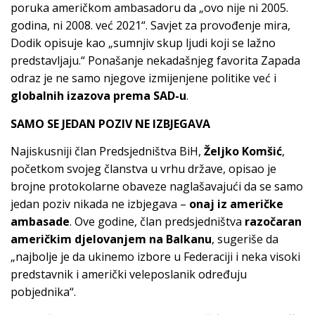
poruka američkom ambasadoru da „ovo nije ni 2005.
godina, ni 2008. već 2021“. Savjet za provođenje mira,
Dodik opisuje kao „sumnjiv skup ljudi koji se lažno
predstavljaju.“ Ponašanje nekadašnjeg favorita Zapada
odraz je ne samo njegove izmijenjene politike već i
globalnih izazova prema SAD-u
.
SAMO SE JEDAN POZIV NE IZBJEGAVA
Najiskusniji član Predsjedništva BiH,
Željko Komšić
,
početkom svojeg članstva u vrhu države, opisao je
brojne protokolarne obaveze naglašavajući da se samo
jedan poziv nikada ne izbjegava –
onaj iz američke
ambasade
. Ove godine, član predsjedništva
razočaran
američkim djelovanjem na Balkanu
, sugeriše da
„najbolje je da ukinemo izbore u Federaciji i neka visoki
predstavnik i američki veleposlanik određuju
pobjednika“.