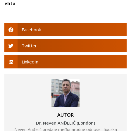
elita
.
Facebook
Twitter
LinkedIn
AUTOR
Dr. Neven ANĐELIĆ (London)
Neven Anđelić predaje međunarodne odnose i ljudska