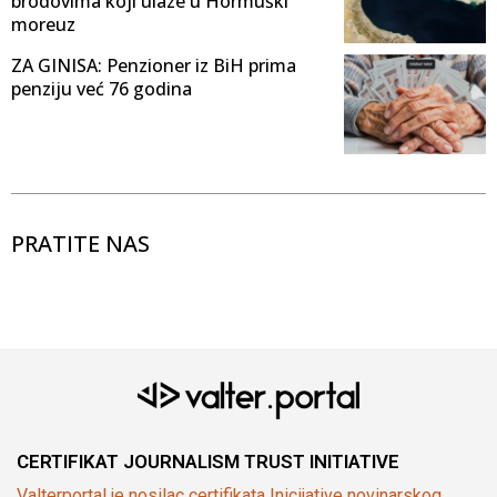
brodovima koji ulaze u Hormuški
moreuz
ZA GINISA: Penzioner iz BiH prima
penziju već 76 godina
PRATITE NAS
CERTIFIKAT JOURNALISM TRUST INITIATIVE
Valterportal je nosilac certifikata Inicijative novinarskog