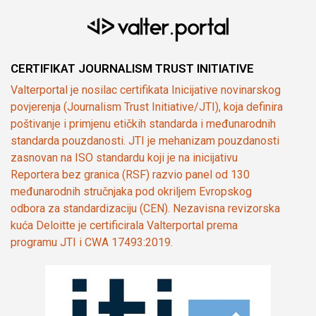
CERTIFIKAT JOURNALISM TRUST INITIATIVE
Valterportal je nosilac certifikata Inicijative novinarskog
povjerenja (Journalism Trust Initiative/JTI), koja definira
poštivanje i primjenu etičkih standarda i međunarodnih
standarda pouzdanosti. JTI je mehanizam pouzdanosti
zasnovan na ISO standardu koji je na inicijativu
Reportera bez granica (RSF) razvio panel od 130
međunarodnih stručnjaka pod okriljem Evropskog
odbora za standardizaciju (CEN). Nezavisna revizorska
kuća Deloitte je certificirala Valterportal prema
programu JTI i CWA 17493:2019.