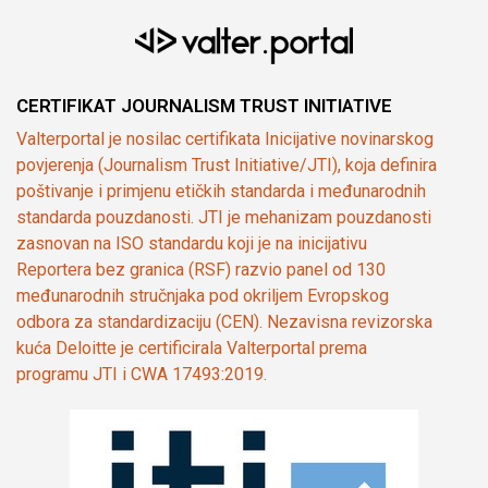
CERTIFIKAT JOURNALISM TRUST INITIATIVE
Valterportal je nosilac certifikata Inicijative novinarskog
povjerenja (Journalism Trust Initiative/JTI), koja definira
poštivanje i primjenu etičkih standarda i međunarodnih
standarda pouzdanosti. JTI je mehanizam pouzdanosti
zasnovan na ISO standardu koji je na inicijativu
Reportera bez granica (RSF) razvio panel od 130
međunarodnih stručnjaka pod okriljem Evropskog
odbora za standardizaciju (CEN). Nezavisna revizorska
kuća Deloitte je certificirala Valterportal prema
programu JTI i CWA 17493:2019.