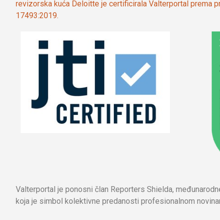
revizorska kuća Deloitte je certificirala Valterportal prema
17493:2019.
Valterportal je ponosni član Reporters Shielda, međunarod
koja je simbol kolektivne predanosti profesionalnom novinar