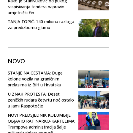
Kako je Stanivuković od pukog
raspisivanja tendera napravio
umjetnički čin
TANJA TOPIĆ: 140 miliona razloga
za predizbornu glumu
NOVO
STANJE NA CESTAMA: Duge
kolone vozila na graničnim
prelazima iz BiH u Hrvatsku
U ZNAK PROTESTA: Deset
zeničkih rudara četvrtu noć ostalo
u jami Raspotočje
NOVI PREDSJEDNIK KOLUMBIJE
OBJAVIO RAT NARKO-KARTELIMA:
Trumpova administracija šalje
milijardu dolara pomoći